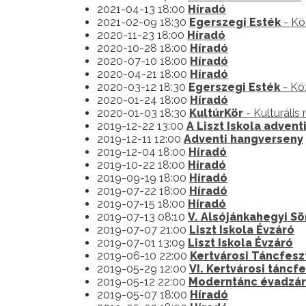
2021-04-13 18:00
Híradó
2021-02-09 18:30
Egerszegi Esték
- Kö
2020-11-23 18:00
Híradó
2020-10-28 18:00
Híradó
2020-07-10 18:00
Híradó
2020-04-21 18:00
Híradó
2020-03-12 18:30
Egerszegi Esték
- Kö
2020-01-24 18:00
Híradó
2020-01-03 18:30
KultúrKör
- Kulturális
2019-12-22 13:00
A Liszt Iskola adven
2019-12-11 12:00
Adventi hangverseny
2019-12-04 18:00
Híradó
2019-10-22 18:00
Híradó
2019-09-19 18:00
Híradó
2019-07-22 18:00
Híradó
2019-07-15 18:00
Híradó
2019-07-13 08:10
V. Alsójánkahegyi Sö
2019-07-07 21:00
Liszt Iskola Évzáró
2019-07-01 13:09
Liszt Iskola Évzáró
2019-06-10 22:00
Kertvárosi Táncfesz
2019-05-29 12:00
VI. Kertvárosi táncfe
2019-05-12 22:00
Moderntánc évadzá
2019-05-07 18:00
Híradó