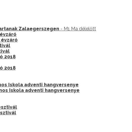
tartanak Zalaegerszegen
- M1 Ma délelőtt
 évzáró
c évzáró
tivál
ivál
ó 2018
ó 2018
ános Iskola adventi hangversenye
ános Iskola adventi hangversenye
esztivál
sztivál