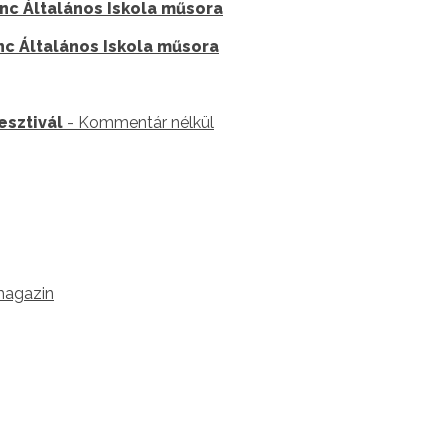
enc Általános Iskola műsora
nc Általános Iskola műsora
esztivál
- Kommentár nélkül
 magazin