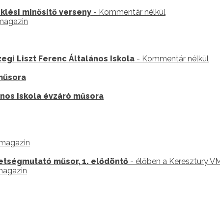
lési minősítő verseny
- Kommentár nélkül
 magazin
egi Liszt Ferenc Általános Iskola
- Kommentár nélkül
 műsora
ános Iskola évzáró műsora
s magazin
etségmutató műsor, 1. elődöntő
- élőben a Keresztury V
 magazin