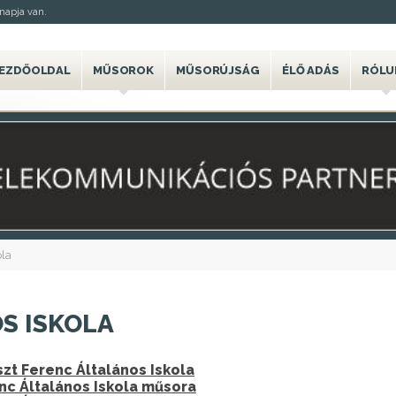
napja van.
EZDŐOLDAL
MŰSOROK
MŰSORÚJSÁG
ÉLŐ ADÁS
RÓLU
ola
S ISKOLA
zt Ferenc Általános Iskola
enc Általános Iskola műsora