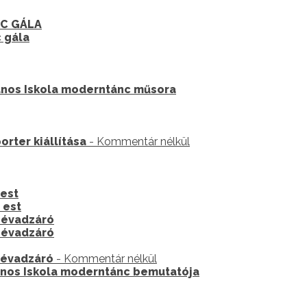
NC GÁLA
 gála
lános Iskola moderntánc műsora
orter kiállítása
- Kommentár nélkül
 est
 est
c évadzáró
c évadzáró
c évadzáró
- Kommentár nélkül
lános Iskola moderntánc bemutatója