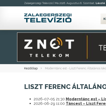
Zalaegerszegi Televízió |
Ma 2026. Augusztus 8. Szombat,
László
K
Kezdőlap
Moderntánc est - Liszt Ferenc Általános Isk
LISZT FERENC ÁLTALÁNO
2026-07-05 21:30
Moderntánc est – Lis
2026-06-29 11:00
Táncest – Liszt Fer