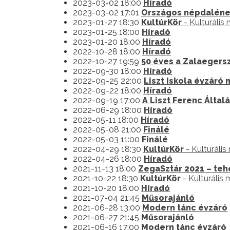
2023-03-02 18:00
Híradó
2023-03-02 17:01
Országos népdalének
2023-01-27 18:30
KultúrKör
- Kulturális
2023-01-25 18:00
Híradó
2023-01-20 18:00
Híradó
2022-10-28 18:00
Híradó
2022-10-27 19:59
50 éves a Zalaegersz
2022-09-30 18:00
Híradó
2022-09-25 22:00
Liszt Iskola évzáró
2022-09-22 18:00
Híradó
2022-09-19 17:00
A Liszt Ferenc Által
2022-06-29 18:00
Híradó
2022-05-11 18:00
Híradó
2022-05-08 21:00
Finálé
2022-05-03 11:00
Finálé
2022-04-29 18:30
KultúrKör
- Kulturáli
2022-04-26 18:00
Híradó
2021-11-13 18:00
ZegaSztár 2021 – teh
2021-10-22 18:30
KultúrKör
- Kulturális
2021-10-20 18:00
Híradó
2021-07-04 21:45
Műsorajánló
2021-06-28 13:00
Modern tánc évzáró
2021-06-27 21:45
Műsorajánló
2021-06-16 17:00
Modern tánc évzáró