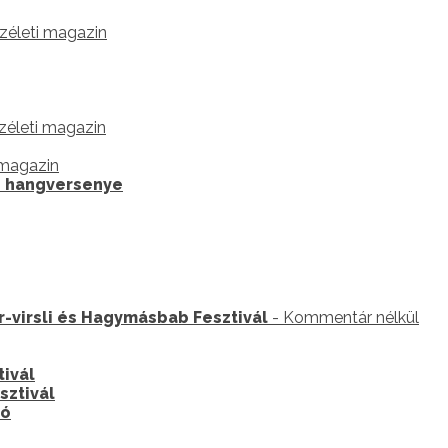
zéleti magazin
zéleti magazin
 magazin
ti hangversenye
r-virsli és Hagymásbab Fesztivál
- Kommentár nélkül
tivál
sztivál
ró