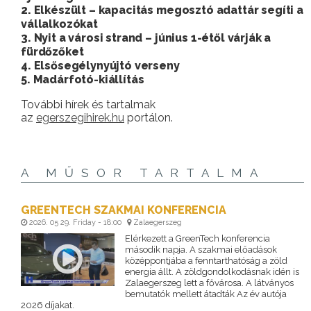
2. Elkészült – kapacitás megosztó adattár segíti a
vállalkozókat
3. Nyit a városi strand – június 1-étől várják a
fürdőzőket
4. Elsősegélynyújtó verseny
5. Madárfotó-kiállítás
További hírek és tartalmak
az
egerszegihirek.hu
portálon.
A MŰSOR TARTALMA
GREENTECH SZAKMAI KONFERENCIA
2026. 05 29. Friday - 18:00
Zalaegerszeg
Elérkezett a GreenTech konferencia
második napja. A szakmai előadások
középpontjába a fenntarthatóság a zöld
energia állt. A zöldgondolkodásnak idén is
Zalaegerszeg lett a fővárosa. A látványos
bemutatók mellett átadták Az év autója
2026 díjakat.