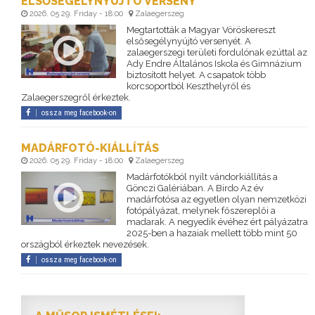
ELSŐSEGÉLYNYÚJTÓ VERSENY
2026. 05 29. Friday - 18:00
Zalaegerszeg
Megtartották a Magyar Vöröskereszt
elsősegélynyújtó versenyét. A
zalaegerszegi területi fordulónak ezúttal az
Ady Endre Általános Iskola és Gimnázium
biztosított helyet. A csapatok több
korcsoportból Keszthelyről és
Zalaegerszegről érkeztek.
ossza meg facebook-on
MADÁRFOTÓ-KIÁLLÍTÁS
2026. 05 29. Friday - 18:00
Zalaegerszeg
Madárfotókból nyílt vándorkiállítás a
Gönczi Galériában. A Birdo Az év
madárfotósa az egyetlen olyan nemzetközi
fotópályázat, melynek főszereplői a
madarak. A negyedik évéhez ért pályázatra
2025-ben a hazaiak mellett több mint 50
országból érkeztek nevezések.
ossza meg facebook-on