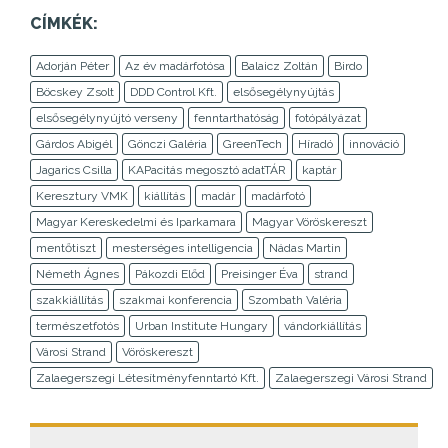
CÍMKÉK:
Adorján Péter
Az év madárfotósa
Balaicz Zoltán
Birdo
Böcskey Zsolt
DDD Control Kft.
elsősegélynyújtás
elsősegélynyújtó verseny
fenntarthatóság
fotópályázat
Gárdos Abigél
Gönczi Galéria
GreenTech
Híradó
innováció
Jagarics Csilla
KAPacitás megosztó adatTÁR
kaptár
Keresztury VMK
kiállítás
madár
madárfotó
Magyar Kereskedelmi és Iparkamara
Magyar Vöröskereszt
mentőtiszt
mesterséges intelligencia
Nádas Martin
Németh Ágnes
Pákozdi Előd
Preisinger Éva
strand
szakkiállítás
szakmai konferencia
Szombath Valéria
természetfotós
Urban Institute Hungary
vándorkiállítás
Városi Strand
Vöröskereszt
Zalaegerszegi Létesítményfenntartó Kft.
Zalaegerszegi Városi Strand