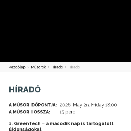
Kezdőlap
Műsorok
Híradó
Híradó
HÍRADÓ
2026. May 29. Friday 18:00
A MŰSOR IDŐPONTJA:
15 perc
A MŰSOR HOSSZA:
1. GreenTech – a második nap is tartogatott
újdonságokat