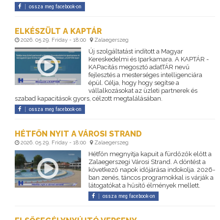
ossza meg facebook-on
ELKÉSZÜLT A KAPTÁR
2026. 05 29. Friday - 18:00
Zalaegerszeg
Új szolgáltatást indított a Magyar
Kereskedelmi és Iparkamara. A KAPTÁR -
KAPacitás megosztó adatTÁR nevű
fejlesztés a mesterséges intelligenciára
épül. Célja, hogy hogy segítse a
vállalkozásokat az üzleti partnerek és
szabad kapacitások gyors, célzott megtalálásában.
ossza meg facebook-on
HÉTFŐN NYIT A VÁROSI STRAND
2026. 05 29. Friday - 18:00
Zalaegerszeg
Hétfőn megnyitja kapuit a fürdőzők előtt a
Zalaegerszegi Városi Strand. A döntést a
következő napok időjárása indokolja. 2026-
ban zenés, táncos programokkal is várják a
látogatókat a hűsítő élmények mellett.
ossza meg facebook-on