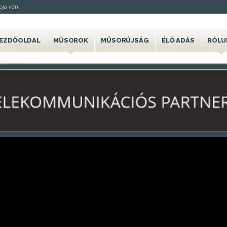
ja van.
EZDŐOLDAL
MŰSOROK
MŰSORÚJSÁG
ÉLŐ ADÁS
RÓLU