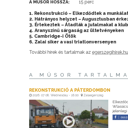
15 perc
A MŰSOR HOSSZA:
1. Rekonstrukció – Elkezdődtek a munkál
2. Hátrányos helyzet – Augusztusban érke
3. Értekeztek – Átadták a jutalmakat a kl
4. Aranyszínű sárgaság az ültetvényeken
5. Cambridge-i Ötök
6. Zalai siker a vasi triatlonversenyen
További hírek és tartalmak az
egerszegihirek.h
A MŰSOR TARTALM
REKONSTRUKCIÓ A PÁTERDOMBON
2026. 07 08. Wednesday - 18:00
Zalaegerszeg
Elkezdődö
Wlassics 
jelenlegi
ossz