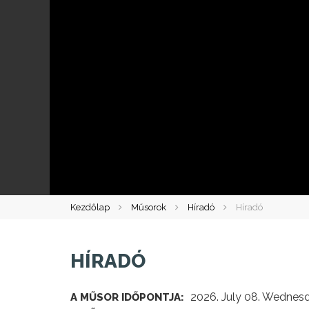
Kezdőlap
Műsorok
Híradó
Híradó
HÍRADÓ
2026. July 08. Wednes
A MŰSOR IDŐPONTJA: