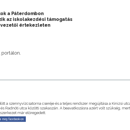
atok a Páterdombon
zik az iskolakezdési támogatás
ubvezetői értekezleten
u
portálon.
A
tt a szennyvízcsatorna cseréje és a teljes rendszer megújítása a Kinizsi utc
és Radnóti utca közötti szakaszán. A beavatkozásra azért volt szükség, mert
 szerkezet már elöregedett.
a meg facebook-on