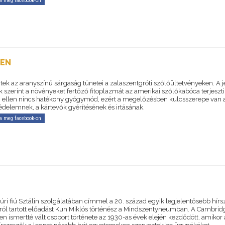
a meg facebook-on
KEN
tek az aranyszínű sárgaság tünetei a zalaszentgróti szőlőültetvényeken. A j
 szerint a növényeket fertőző fitoplazmát az amerikai szőlőkabóca terjeszti
 ellen nincs hatékony gyógymód, ezért a megelőzésben kulcsszerepe van 
delemnek, a kártevők gyérítésének és irtásának.
a meg facebook-on
úri fiú Sztálin szolgálatában címmel a 20. század egyik legjelentősebb hírs
ról tartott előadást Kun Miklós történész a Mindszentyneumban. A Cambrid
n ismertté vált csoport története az 1930-as évek elején kezdődött, amikor 