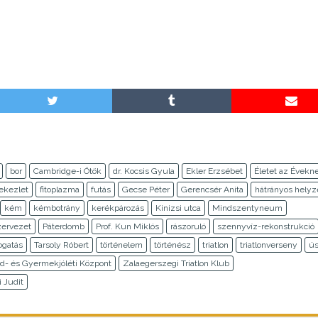
bor
Cambridge-i Ötök
dr. Kocsis Gyula
Ekler Erzsébet
Életet az Évekn
tekezlet
fitoplazma
futás
Gecse Péter
Gerencsér Anita
hátrányos helyz
kém
kémbotrány
kerékpározás
Kinizsi utca
Mindszentyneum
zervezet
Páterdomb
Prof. Kun Miklós
rászoruló
szennyvíz-rekonstrukció
ogatás
Tarsoly Róbert
történelem
történész
triatlon
triatlonverseny
ú
d- és Gyermekjóléti Központ
Zalaegerszegi Triatlon Klub
i Judit