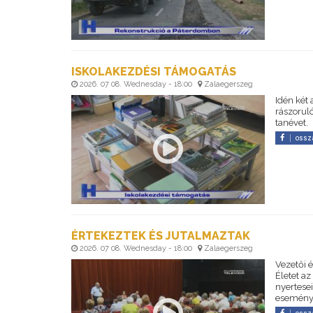
ISKOLAKEZDÉSI TÁMOGATÁS
2026. 07 08. Wednesday - 18:00
Zalaegerszeg
Idén két
rászorul
tanévet.
ossz
ÉRTEKEZTEK ÉS JUTALMAZTAK
2026. 07 08. Wednesday - 18:00
Zalaegerszeg
Vezetői 
Életet a
nyertese
eseménye