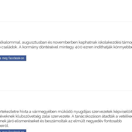
 alkalommal, augusztusban és novemberben kaphatnak iskolakezdési támog
ó családok. A kormány döntésével mintegy 400 ezren indíthatják könnyebb
a meg facebook-on
értekezletre hívta a vármegyében működő nyugdíjas szervezetek képviselőit
z éveknek klubszövetség zalai szervezete. A tanácskozáson átadták a vetélk
inek járó elismeréseket és beszámoltak az elmúlt negyedév fontosabb
iről.