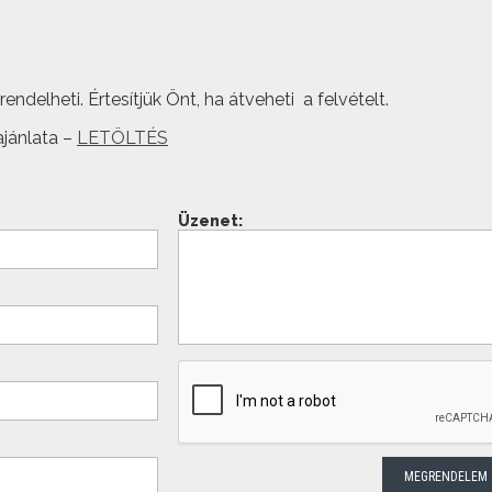
ndelheti. Értesítjük Önt, ha átveheti a felvételt.
jánlata –
LETÖLTÉS
Üzenet: