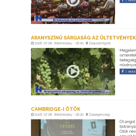
ossz
ARANYSZÍNŰ SÁRGASÁG AZ ÜLTETVÉNYE
2026. 07 08. Wednesday - 18:00
Zalaszentgrót
Megjelen
ismeretek
betegség
növényvé
ossz
CAMBRIDGE-I ÖTÖK
2026. 07 08. Wednesday - 18:00
Zalaegerszeg
Öt angol 
botrányá
Ötök néve