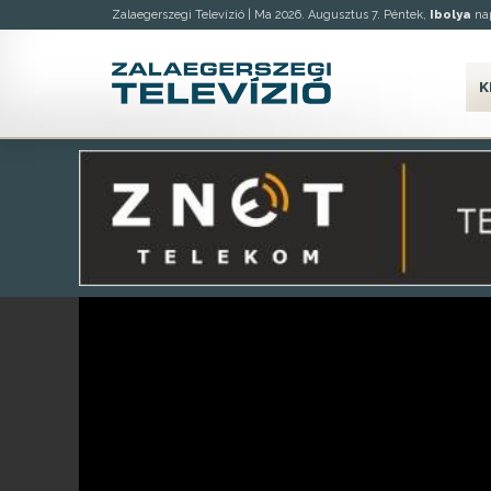
Zalaegerszegi Televízió |
Ma 2026. Augusztus 7. Péntek,
Ibolya
nap
K