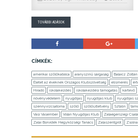
TOVÁBBI ADÁSOK
CÍMKÉK:
amerikai szőlőkabóca
aranyszínű sárgaság
Balaicz Zoltán
Életet az éveknek Országos Klubszövetség
elismerés
ér
Híradó
iskolakezdés
iskolakezdési támogatás
kártevő
növényvédelem
nyugdíjas
nyugdíjas klub
nyugdíjas s
szennyvízcsatorna
szőlő
szőlőültetvény
Sztálin
tám
Vasi Vasember
Volán Nyugdíjas Klub
Zalaegerszegi Csalá
Zalai Borvidék Hegyközségi Tanács
Zalaszentgrót
Zsolna