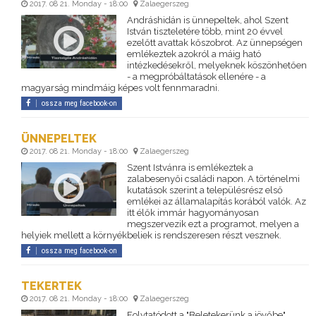
2017. 08 21. Monday - 18:00
Zalaegerszeg
Andráshidán is ünnepeltek, ahol Szent
István tiszteletére több, mint 20 évvel
ezelőtt avattak kőszobrot. Az ünnepségen
emlékeztek azokról a máig ható
intézkedésekről, melyeknek köszönhetően
- a megpróbáltatások ellenére - a
magyarság mindmáig képes volt fennmaradni.
ossza meg facebook-on
ÜNNEPELTEK
2017. 08 21. Monday - 18:00
Zalaegerszeg
Szent Istvánra is emlékeztek a
zalabesenyői családi napon. A történelmi
kutatások szerint a településrész első
emlékei az államalapítás korából valók. Az
itt élők immár hagyományosan
megszervezik ezt a programot, melyen a
helyiek mellett a környékbeliek is rendszeresen részt vesznek.
ossza meg facebook-on
TEKERTEK
2017. 08 21. Monday - 18:00
Zalaegerszeg
Folytatódott a "Beletekerünk a jövőbe"