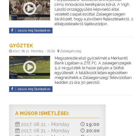
című innovációs kerékpáros körút. A Vigh
László országgyűlési képviselő által
vezetett csapat ezúttal Zalaegerszegen
biciklizett, hogy a jövőbeni fejlesztésekről, s
elképzelésekről tájékozódjon.
ossza meg facebook-on
GYŐZTEK
2017. 08 21. Monday - 18:00
Zalaegerszeg
Megszerezte első győzelmét a Merkantil
Bank Ligában a ZTE FC. A zalaegerszegiek
5-2-re győzték le hazai pályán a Siófok
együttesét. A találkozót teljes egészében
megnézhetik a Zalaegerszegi Televízióban
kedden 21 óra 30 perctől.
ossza meg facebook-on
A MŰSOR ISMÉTLÉSEI:
2017. 08 21. - Monday
19:00
2017. 08 21. - Monday
20:00