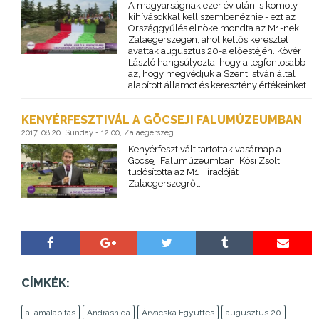
A magyarságnak ezer év után is komoly
kihívásokkal kell szembenéznie - ezt az
Országgyűlés elnöke mondta az M1-nek
Zalaegerszegen, ahol kettős keresztet
avattak augusztus 20-a előestéjén. Kövér
László hangsúlyozta, hogy a legfontosabb
az, hogy megvédjük a Szent István által
alapított államot és keresztény értékeinket.
KENYÉRFESZTIVÁL A GÖCSEJI FALUMÚZEUMBAN
2017. 08 20. Sunday - 12:00, Zalaegerszeg
Kenyérfesztivált tartottak vasárnap a
Göcseji Falumúzeumban. Kósi Zsolt
tudósította az M1 Híradóját
Zalaegerszegről.
CÍMKÉK:
államalapítás
Andráshida
Árvácska Együttes
augusztus 20