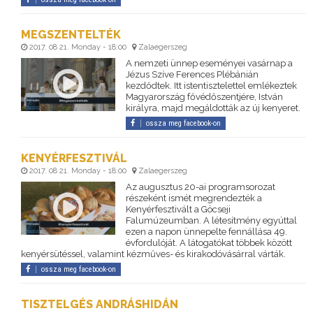
MEGSZENTELTÉK
2017. 08 21. Monday - 18:00
Zalaegerszeg
A nemzeti ünnep eseményei vasárnap a
Jézus Szíve Ferences Plébánián
kezdődtek. Itt istentisztelettel emlékeztek
Magyarország fővédőszentjére, István
királyra, majd megáldották az új kenyeret.
ossza meg facebook-on
KENYÉRFESZTIVÁL
2017. 08 21. Monday - 18:00
Zalaegerszeg
Az augusztus 20-ai programsorozat
részeként ismét megrendezték a
Kenyérfesztivált a Göcseji
Falumúzeumban. A létesítmény egyúttal
ezen a napon ünnepelte fennállása 49.
évfordulóját. A látogatókat többek között
kenyérsütéssel, valamint kézműves- és kirakodóvásárral várták.
ossza meg facebook-on
TISZTELGÉS ANDRÁSHIDÁN