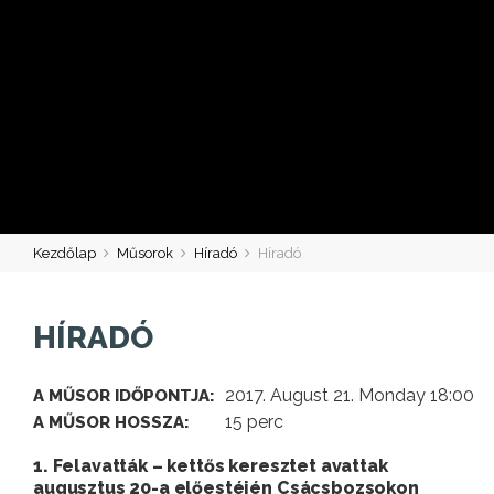
Kezdőlap
Műsorok
Híradó
Híradó
HÍRADÓ
2017. August 21. Monday 18:00
A MŰSOR IDŐPONTJA:
15 perc
A MŰSOR HOSSZA:
1. Felavatták – kettős keresztet avattak
augusztus 20-a előestéjén Csácsbozsokon