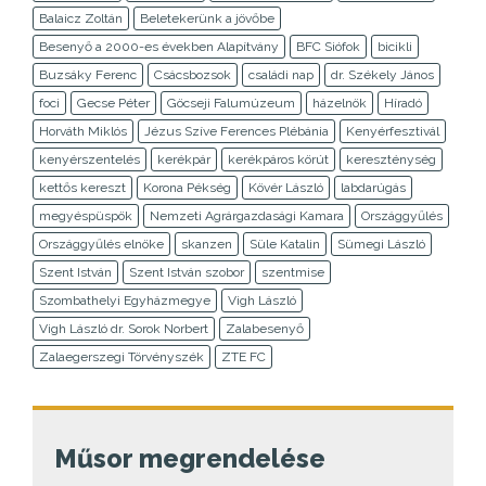
Balaicz Zoltán
Beletekerünk a jövőbe
Besenyő a 2000-es években Alapítvány
BFC Siófok
bicikli
Buzsáky Ferenc
Csácsbozsok
családi nap
dr. Székely János
foci
Gecse Péter
Göcseji Falumúzeum
házelnök
Híradó
Horváth Miklós
Jézus Szíve Ferences Plébánia
Kenyérfesztivál
kenyérszentelés
kerékpár
kerékpáros körút
kereszténység
kettős kereszt
Korona Pékség
Kövér László
labdarúgás
megyéspüspök
Nemzeti Agrárgazdasági Kamara
Országgyűlés
Országgyűlés elnöke
skanzen
Süle Katalin
Sümegi László
Szent István
Szent István szobor
szentmise
Szombathelyi Egyházmegye
Vigh László
Vigh László dr. Sorok Norbert
Zalabesenyő
Zalaegerszegi Törvényszék
ZTE FC
Műsor megrendelése