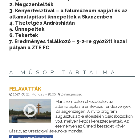
2. Megszentelték
3. Kenyérfesztivál – a falumúzeum napját és az
államalapítást ünnepelték a Skanzenben
4. Tisztelgés Andráshidán
5. Ünnepeltek
6. Tekertek
7. Eredményes találkozó – 5-2-re győzött hazai
pályán a ZTE FC
A MŰSOR TARTALMA
FELAVATTÁK
2017. 08 21. Monday - 18:00
Zalaegerszeg
Már szombaton elkezdődtek az
államalapításra emlékező rendezvények
Zalaegerszegen. A nyitó program
augusztus 20-a előestéjén Csácsbozsokon
volt, melyen kettős keresztet avattak. Az
eseményen az ünnepi beszédet Kövér
László, az Országgyűlés elnöke mondta.
ossza meg facebook-on