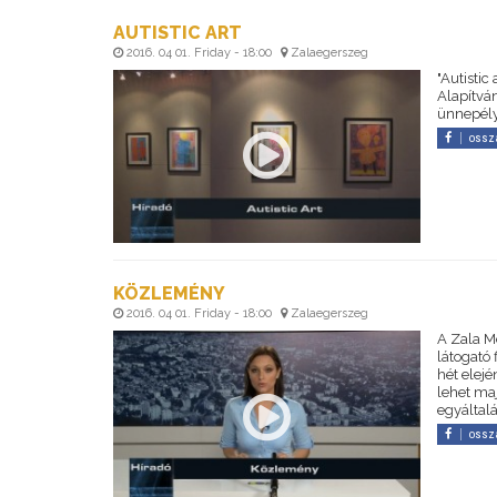
AUTISTIC ART
2016. 04 01. Friday - 18:00
Zalaegerszeg
"Autistic
Alapítvá
ünnepély
ossz
KÖZLEMÉNY
2016. 04 01. Friday - 18:00
Zalaegerszeg
A Zala M
látogató 
hét elejé
lehet maj
egyáltal
ossz