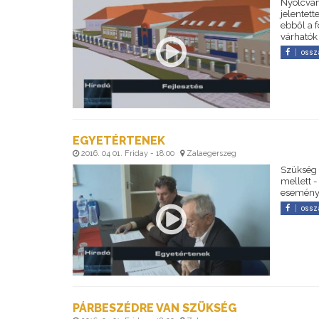
Nyolcvanm
jelentet
ebből a f
várhatók
ossz
EGYETÉRTENEK
2016. 04 01. Friday - 18:00
Zalaegerszeg
Szükség v
mellett 
eseménye
ossz
PÁRBESZÉDRE VAN SZÜKSÉG