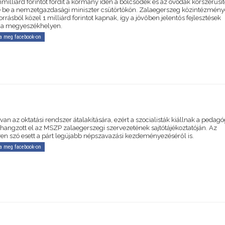
illiárd forintot fordít a kormány idén a bölcsődék és az óvodák korszerűsít
te be a nemzetgazdasági miniszter csütörtökön. Zalaegerszeg közintézmény
orrásból közel 1 milliárd forintot kapnak, így a jövőben jelentős fejlesztések
 a megyeszékhelyen.
a meg facebook-on
an az oktatási rendszer átalakítására, ezért a szocialisták kiállnak a pedag
- hangzott el az MSZP zalaegerszegi szervezetének sajtótájékoztatóján. Az
n szó esett a párt legújabb népszavazási kezdeményezéséről is.
a meg facebook-on