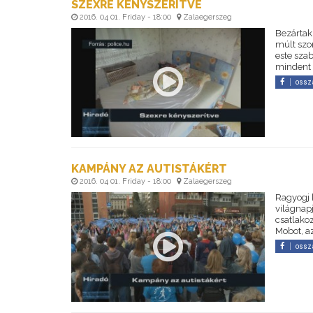
SZEXRE KÉNYSZERÍTVE
2016. 04 01. Friday - 18:00
Zalaegerszeg
Bezártak 
múlt szom
este szab
mindent 
ossz
KAMPÁNY AZ AUTISTÁKÉRT
2016. 04 01. Friday - 18:00
Zalaegerszeg
Ragyogj 
világnapj
csatlako
Mobot, a
ossz