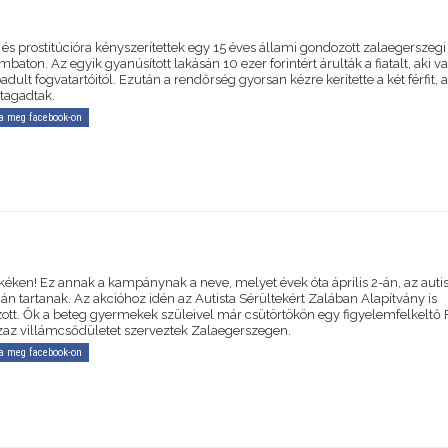
és prostitúcióra kényszerítettek egy 15 éves állami gondozott zalaegerszegi
baton. Az egyik gyanúsított lakásán 10 ezer forintért árulták a fiatalt, aki 
adult fogvatartóitól. Ezután a rendőrség gyorsan kézre kerítette a két férfit, 
tagadtak.
a meg facebook-on
kéken! Ez annak a kampánynak a neve, melyet évek óta április 2-án, az auti
án tartanak. Az akcióhoz idén az Autista Sérültekért Zalában Alapítvány is
zott. Ők a beteg gyermekek szüleivel már csütörtökön egy figyelemfelkeltő 
zaz villámcsődületet szerveztek Zalaegerszegen.
a meg facebook-on