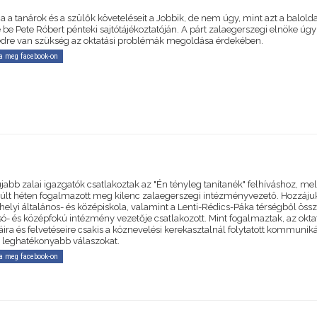
 a tanárok és a szülők követeléseit a Jobbik, de nem úgy, mint azt a baloldal
e be Pete Róbert pénteki sajtótájékoztatóján. A párt zalaegerszegi elnöke úgy 
dre van szükség az oktatási problémák megoldása érdekében.
a meg facebook-on
abb zalai igazgatók csatlakoztak az "Én tényleg tanítanék" felhíváshoz, me
lt héten fogalmazott meg kilenc zalaegerszegi intézményvezető. Hozzáju
helyi általános- és középiskola, valamint a Lenti-Rédics-Páka térségből öss
lsó- és középfokú intézmény vezetője csatlakozott. Mint fogalmaztak, az okt
ira és felvetéseire csakis a köznevelési kerekasztalnál folytatott kommunik
a leghatékonyabb válaszokat.
a meg facebook-on