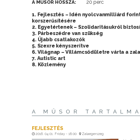
20 perc
A MŰSOR HOSSZA:
1. Fejlesztés – Idén nyolcvanmilliárd fori
korszerűsítésére
2. Egyetértenek – Szolidaritásukról biztosí
3. Párbeszédre van szükség
4. Újabb csatlakozók
5. Szexre kényszerítve
6. Világnap – Villámcsődületre várta a za
7. Autistic art
8. Közlemény
A MŰSOR TARTALM
FEJLESZTÉS
2016. 04 01. Friday - 18:00
Zalaegerszeg