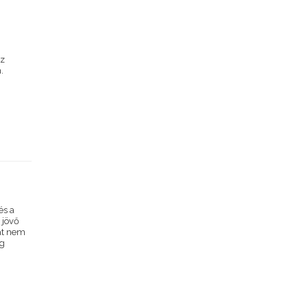
Az
.
és a
 jövő
tát nem
ig