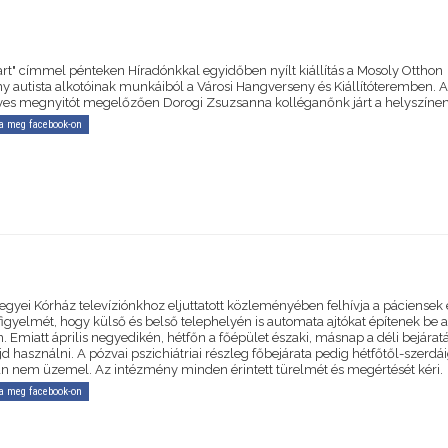
 art" címmel pénteken Híradónkkal egyidőben nyílt kiállítás a Mosoly Otthon
ny autista alkotóinak munkáiból a Városi Hangverseny és Kiállítóteremben. 
es megnyitót megelőzően Dorogi Zsuzsanna kolléganőnk járt a helyszínen
a meg facebook-on
egyei Kórház televíziónkhoz eljuttatott közleményében felhívja a páciensek 
figyelmét, hogy külső és belső telephelyén is automata ajtókat építenek be a
n. Emiatt április negyedikén, hétfőn a főépület északi, másnap a déli bejára
d használni. A pózvai pszichiátriai részleg főbejárata pedig hétfőtől-szerdá
án nem üzemel. Az intézmény minden érintett türelmét és megértését kéri.
a meg facebook-on