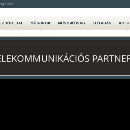
apja van.
EZDŐOLDAL
MŰSOROK
MŰSORÚJSÁG
ÉLŐ ADÁS
RÓLU