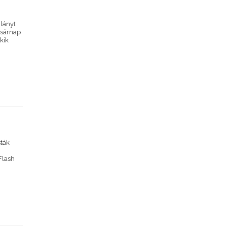
 lányt
vasárnap
akik
sták
Flash