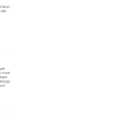
 teszi -
véli:
lyet
k most
zesen
atásügy
áció