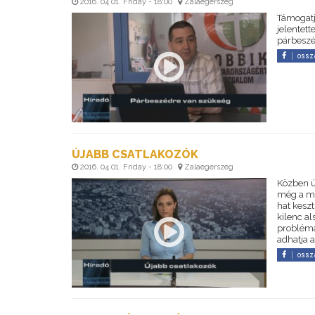
2016. 04 01. Friday - 18:00
Zalaegerszeg
Támogatja
jelentett
párbeszé
ossz
ÚJABB CSATLAKOZÓK
2016. 04 01. Friday - 18:00
Zalaegerszeg
Közben új
még a mú
hat keszt
kilenc a
problémá
adhatja 
ossz