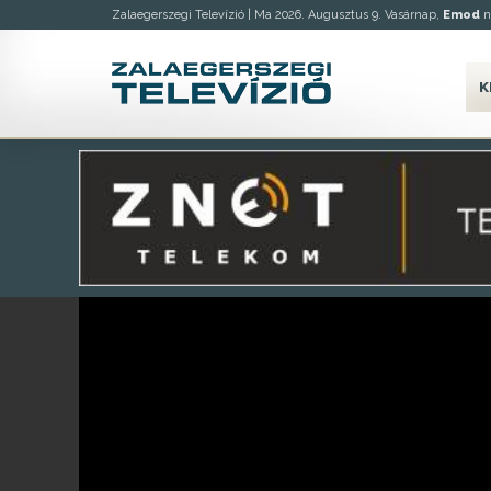
Zalaegerszegi Televízió |
Ma 2026. Augusztus 9. Vasárnap,
Emod
n
K