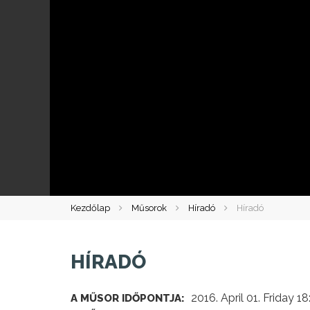
Kezdőlap
Műsorok
Híradó
Híradó
HÍRADÓ
2016. April 01. Friday 18
A MŰSOR IDŐPONTJA: