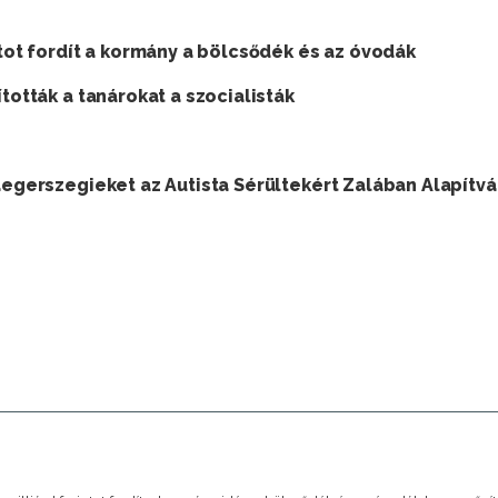
ntot fordít a kormány a bölcsődék és az óvodák
tották a tanárokat a szocialisták
laegerszegieket az Autista Sérültekért Zalában Alapítv
A