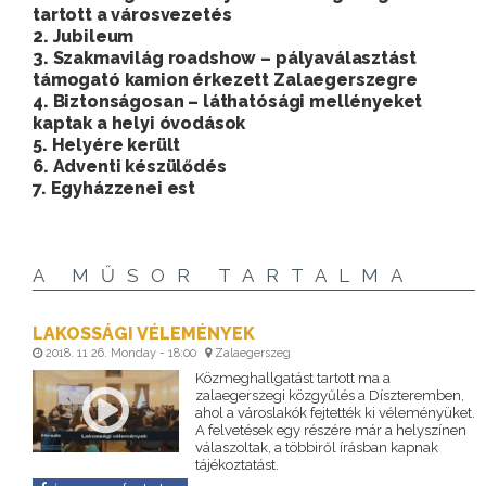
tartott a városvezetés
2. Jubileum
3. Szakmavilág roadshow – pályaválasztást
támogató kamion érkezett Zalaegerszegre
4. Biztonságosan – láthatósági mellényeket
kaptak a helyi óvodások
5. Helyére került
6. Adventi készülődés
7. Egyházzenei est
A MŰSOR TARTALMA
LAKOSSÁGI VÉLEMÉNYEK
2018. 11 26. Monday - 18:00
Zalaegerszeg
Közmeghallgatást tartott ma a
zalaegerszegi közgyűlés a Díszteremben,
ahol a városlakók fejtették ki véleményüket.
A felvetések egy részére már a helyszínen
válaszoltak, a többiről írásban kapnak
tájékoztatást.