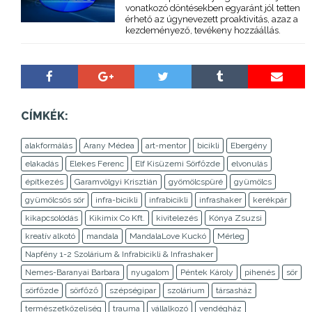
vonatkozó döntésekben egyaránt jól tetten
érhető az úgynevezett proaktivitás, azaz a
kezdeményező, tevékeny hozzáállás.
CÍMKÉK:
alakformálás
Arany Médea
art-mentor
bicikli
Ebergény
elakadás
Elekes Ferenc
Elf Kisüzemi Sörfőzde
elvonulás
építkezés
Garamvölgyi Krisztián
gyömölcspüré
gyümölcs
gyümölcsös sör
infra-bicikli
infrabicikli
infrashaker
kerékpár
kikapcsolódás
Kikimix Co Kft.
kivitelezés
Kónya Zsuzsi
kreatív alkotó
mandala
MandalaLove Kuckó
Mérleg
Napfény 1-2 Szolárium & Infrabicikli & Infrashaker
Nemes-Baranyai Barbara
nyugalom
Péntek Károly
pihenés
sör
sörfőzde
sörfőző
szépségipar
szolárium
társasház
természetközeliség
trauma
vállalkozó
vendégház