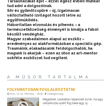
Társasházakat épít – ezzel egész évben munkát
tud adni a dolgozóinak.
Sör és gyümölcspüré – új, izgalmasan
változtatható ízvilágot hozott létre az
együttműködés.
Háborítatlan elvonulás és pihenés – a
természetközeliség élményét is kínálja a fából
készült vendégház.
Magyar szabadalmon alapul az eszköz –
eredményes az alakformálásban a speciális gép.
Traumáink, elakadásaink feldolgozhatók, ha
magunk is akarjuk – ezen az úton az art-mentor
sokféle eszközzel tud segíteni.
A MŰSOR TARTALMA
FOLYAMATOSAN FOGLALKOZTATNI
2021. 01 04. Monday - 18:30
Zalaegerszeg
Meglehet, szokatlan lépésnek tűnik, ha egy
vállalkozás azért fog bele egy új