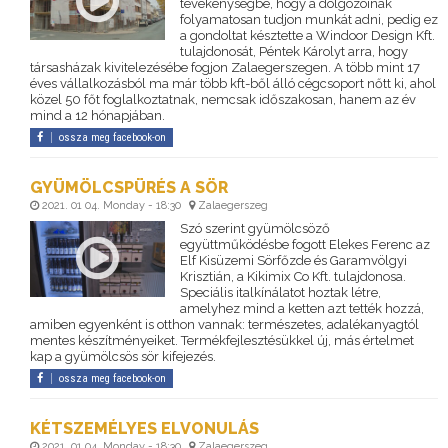
tevékenységbe, hogy a dolgozóinak
folyamatosan tudjon munkát adni, pedig ez
a gondoltat késztette a Windoor Design Kft.
tulajdonosát, Péntek Károlyt arra, hogy
társasházak kivitelezésébe fogjon Zalaegerszegen. A több mint 17
éves vállalkozásból ma már több kft-ből álló cégcsoport nőtt ki, ahol
közel 50 főt foglalkoztatnak, nemcsak időszakosan, hanem az év
mind a 12 hónapjában.
ossza meg facebook-on
GYÜMÖLCSPÜRÉS A SÖR
2021. 01 04. Monday - 18:30
Zalaegerszeg
Szó szerint gyümölcsöző
együttműködésbe fogott Elekes Ferenc az
Elf Kisüzemi Sörfőzde és Garamvölgyi
Krisztián, a Kikimix Co Kft. tulajdonosa.
Speciális italkínálatot hoztak létre,
amelyhez mind a ketten azt tették hozzá,
amiben egyenként is otthon vannak: természetes, adalékanyagtól
mentes készítményeiket. Termékfejlesztésükkel új, más értelmet
kap a gyümölcsös sör kifejezés.
ossza meg facebook-on
KÉTSZEMÉLYES ELVONULÁS
2021. 01 04. Monday - 18:30
Zalaegerszeg