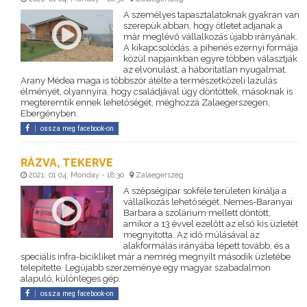
A személyes tapasztalatoknak gyakran van
szerepük abban, hogy ötletet adjanak a
már meglévő vállalkozás újabb irányának.
A kikapcsolódás, a pihenés ezernyi formája
közül napjainkban egyre többen választják
az elvonulást, a háborítatlan nyugalmat.
Arany Médea maga is többször átélte a természetközeli lazulás
élményét, olyannyira, hogy családjával úgy döntöttek, másoknak is
megteremtik ennek lehetőségét, méghozzá Zalaegerszegen,
Ebergényben.
ossza meg facebook-on
RÁZVA, TEKERVE
2021. 01 04. Monday - 18:30
Zalaegerszeg
A szépségipar sokféle területen kínálja a
vállalkozás lehetőségét. Nemes-Baranyai
Barbara a szolárium mellett döntött,
amikor a 13 évvel ezelőtt az első kis üzletét
megnyitotta. Az idő múlásával az
alakformálás irányába lépett tovább, és a
speciális infra-bicikliket már a nemrég megnyílt második üzletébe
telepítette. Legújabb szerzeménye egy magyar szabadalmon
alapuló, különleges gép.
ossza meg facebook-on