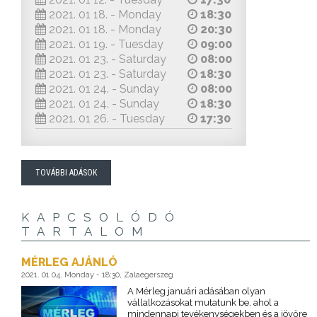
2021. 01 18. - Monday
18:30
2021. 01 18. - Monday
20:30
2021. 01 19. - Tuesday
09:00
2021. 01 23. - Saturday
08:00
2021. 01 23. - Saturday
18:30
2021. 01 24. - Sunday
08:00
2021. 01 24. - Sunday
18:30
2021. 01 26. - Tuesday
17:30
TOVÁBBI ADÁSOK
KAPCSOLÓDÓ
TARTALOM
MÉRLEG AJÁNLÓ
2021. 01 04. Monday - 18:30, Zalaegerszeg
A Mérleg januári adásában olyan
vállalkozásokat mutatunk be, ahol a
mindennapi tevékenységekben és a jövőre