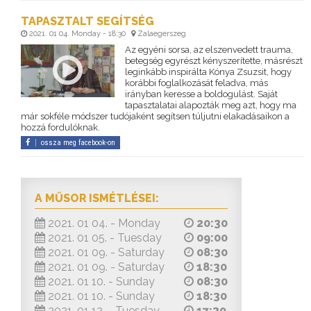
TAPASZTALT SEGÍTSÉG
2021. 01 04. Monday - 18:30
Zalaegerszeg
Az egyéni sorsa, az elszenvedett trauma,
betegség egyrészt kényszerítette, másrészt
leginkább inspirálta Kónya Zsuzsit, hogy
korábbi foglalkozását feladva, más
irányban keresse a boldogulást. Saját
tapasztalatai alapozták meg azt, hogy ma
már sokféle módszer tudójaként segítsen túljutni elakadásaikon a
hozzá fordulóknak.
ossza meg facebook-on
A MŰSOR ISMÉTLÉSEI:
2021. 01 04. - Monday
20:30
2021. 01 05. - Tuesday
09:00
2021. 01 09. - Saturday
08:30
2021. 01 09. - Saturday
18:30
2021. 01 10. - Sunday
08:30
2021. 01 10. - Sunday
18:30
2021. 01 12. - Tuesday
17:30