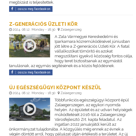
megbízást is teljesítettek.
ossza meg facebook-on
Z-GENERÁCIÓS ÜZLETI KÖR
2024. 08 12. Monday - 18:30
Zalaegerszeg
A Zala Vármegyei Kereskedelmi és
Iparkamara közreműködésével júniusban
jött létre a Z-generációs Üzleti Kör. A fiatal
vállalkozókat tömörítő és azokat
megszólítani igyekvő közösség fontos célja,
hogy teret biztosítsanak az egymástól
tanulásnak, az egymás segítésének és a közös fejlődésnek.
ossza meg facebook-on
ÚJ EGÉSZSÉGÜGYI KÖZPONT KÉSZÜL
2024. 08 12. Monday - 18:30
Zalaegerszeg
Többfunkciós egészségügyi központ épül
Zalaegerszegen, az egykori nyomda
helyén. Az épületet és az udvari helyiségek
működtetését 2016-tól a Zalaegerszegi
Városfejlesztő Zrt. kapta feladatul. Az
ingatlan 2022 januárjától került az
önkormányzat tulajdonába. A közgyűlés még ennek az évnek a
végén döntött arról, hogy pályázat útján értékesíti a területet. Az új