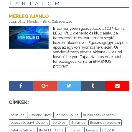
TARTALOM
MÉRLEG AJÁNLÓ
2024. 08 12. Monday - 18:30, Zalaegerszeg
Eredményesen gazdálkodott 2023-ban a
LÉSZ Kft. Z-generációs klub alakult a
Kereskedelmi és Iparkamara segítő
közreműködésével. Egészségügyi központ
épül az egykori nyomda területén. Új
vendéglátóegységet alakítanak ki a Frei
kávézó helyén. Tapasztalatcserére adott
lehetőséget a kamarai ERASMUS+
program.
CÍMKÉK:
bérlakás
Csöndör Olivér
dr. Iván Gyula
duális szakképzés
egészségügyi központ
építőipar
Erasmus
Erasmus+ program
fiatal vállalkozó
IN AFFITTO Kft.
ingatlan
kávézó
LÉSZ Kft.