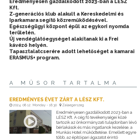
Eredményesen gazdálkodott 2023-ban a LÉSZ
Kft.
Z-generációs klub alakult a Kereskedelmi és
Iparkamara segítő közreműködésével.
Egészségügyi központ épül az egykori nyomda
területén.
Új vendéglátóegységet alakítanak ki a Frei
kávézó helyén.
Tapasztalatcserére adott lehetőséget a kamarai
ERASMUS+ program.
A MŰSOR TARTALMA
EREDMÉNYES ÉVET ZÁRT A LÉSZ KFT.
2024. 08 12. Monday - 18:30
Zalaegerszeg
Eredményesen gazdálkodott 2023-ban a
LÉSZ Kft. A cég fő tevékenységei közé
tartozik az önkormányzati tulajdonban lévő
bérlakások és más ingatlanok kezelése, a
Munkás Hotel működtetése. Emellett egyre
több, az építőipari ágazatot érintő