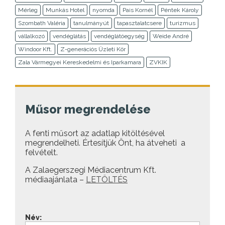
Mérleg
Munkás Hotel
nyomda
Pais Kornél
Péntek Károly
Szombath Valéria
tanulmányút
tapasztalatcsere
turizmus
vállalkozó
vendéglátás
vendéglátóegység
Weide André
Windoor Kft.
Z-generációs Üzleti Kör
Zala Vármegyei Kereskedelmi és Iparkamara
ZVKIK
Műsor megrendelése
A fenti műsort az adatlap kitöltésével
megrendelheti. Értesítjük Önt, ha átveheti a
felvételt.
A Zalaegerszegi Médiacentrum Kft.
médiaajánlata –
LETÖLTÉS
Név: