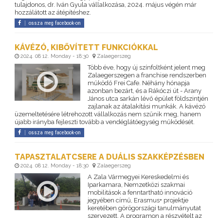
tulajdonos, dr. Iván Gyula vállalkozása, 2024. május végén már
hozzálátott az átépítéshez.
ossza meg facebook-on
KÁVÉZÓ, KIBŐVÍTETT FUNKCIÓKKAL
2024. 08 12. Monday - 18:30
Zalaegerszeg
Több éve, hogy új színfoltként jelent meg
Zalaegerszegen a franchise rendszerben
működő Frei Cafe. Néhány hónapja
azonban bezárt, és a Rákóczi út - Arany
János utca sarkán lévő épület földszintjén
zajlanak az átalakítási munkák. A kávézó
üzemeltetésére létrehozott vállalkozás nem szűnik meg, hanem
újabb irányba fejleszti tovább a vendéglátóegység működését.
ossza meg facebook-on
TAPASZTALATCSERE A DUÁLIS SZAKKÉPZÉSBEN
2024. 08 12. Monday - 18:30
Zalaegerszeg
A Zala Vármegyei Kereskedelmi és
Iparkamara, Nemzetközi szakmai
mobilitások a fenntartható innováció
jegyében című, Erasmus+ projektje
keretében görögországi tanulmányutat
szervezett. A programon a részvételt az