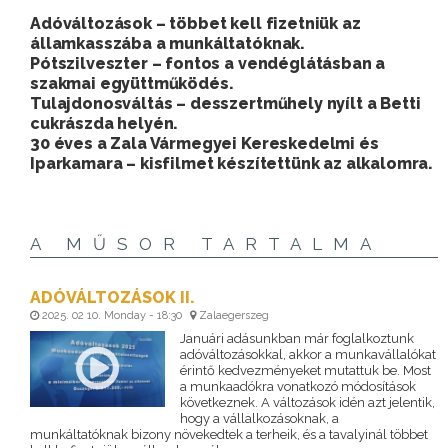
Adóváltozások – többet kell fizetniük az
államkasszába a munkáltatóknak.
Pótszilveszter – fontos a vendéglátásban a
szakmai együttműködés.
Tulajdonosváltás – desszertműhely nyílt a Betti
cukrászda helyén.
30 éves a Zala Vármegyei Kereskedelmi és
Iparkamara – kisfilmet készítettünk az alkalomra.
A MŰSOR TARTALMA
ADÓVÁLTOZÁSOK II.
2025. 02 10. Monday - 18:30
Zalaegerszeg
Januári adásunkban már foglalkoztunk
adóváltozásokkal, akkor a munkavállalókat
érintő kedvezményeket mutattuk be. Most
a munkaadókra vonatkozó módosítások
következnek. A változások idén azt jelentik,
hogy a vállalkozásoknak, a
munkáltatóknak bizony növekedtek a terheik, és a tavalyinál többet