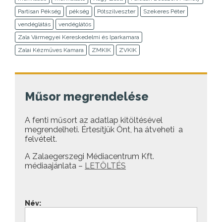
Partisan Pékség
pékség
Pótszilveszter
Szekeres Péter
vendéglátás
vendéglátós
Zala Vármegyei Kereskedelmi és Iparkamara
Zalai Kézműves Kamara
ZMKIK
ZVKIK
Műsor megrendelése
A fenti műsort az adatlap kitöltésével
megrendelheti. Értesítjük Önt, ha átveheti a
felvételt.
A Zalaegerszegi Médiacentrum Kft.
médiaajánlata –
LETÖLTÉS
Név: