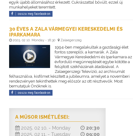
egyik újabb állomásához érkezett. Cukrászattal bővült, ezzel új
munkahelyeket teremtett.
ossza meg facebook-on
30 ÉVES A ZALA VÁRMEGYEI KERESKEDELMI ÉS
IPARKAMARA
2025. 02 10. Monday - 18:30
Zalaegerszeg
1994-ben megalakultak a gazdasági élet
fontos szereplői, a kamarák. A Zala
Vármegyei Kereskedelmi és Iparkamara az
évforduló megünneplését egybe kötötte a
felújított székházának átadásával. A
Zalaegerszegi Televízió, az archívumát
felhasználva, kisfilmet készített a jubileumra, amelyet a novemberi
rendezvényen tekinthettek meg először az ott résztvevők. Most
bemutatjuk Önöknek is.
ossza meg facebook-on
A MŰSOR ISMÉTLÉSEI:
2025. 02 10. - Monday
20:30
2025. 02 11. - Tuesday
09:00