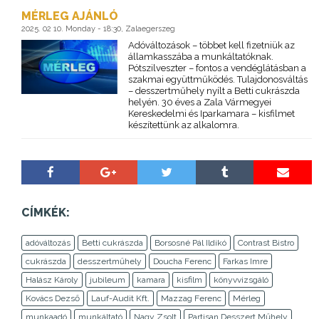
MÉRLEG AJÁNLÓ
2025. 02 10. Monday - 18:30, Zalaegerszeg
Adóváltozások – többet kell fizetniük az
államkasszába a munkáltatóknak.
Pótszilveszter – fontos a vendéglátásban a
szakmai együttműködés. Tulajdonosváltás
– desszertműhely nyílt a Betti cukrászda
helyén. 30 éves a Zala Vármegyei
Kereskedelmi és Iparkamara – kisfilmet
készítettünk az alkalomra.
CÍMKÉK:
adóváltozás
Betti cukrászda
Borsosné Pál Ildikó
Contrast Bistro
cukrászda
desszertműhely
Doucha Ferenc
Farkas Imre
Halász Károly
jubileum
kamara
kisfilm
könyvvizsgáló
Kovács Dezső
Lauf-Audit Kft.
Mazzag Ferenc
Mérleg
munkaadó
munkáltató
Nagy Zsolt
Partisan Desszert Műhely