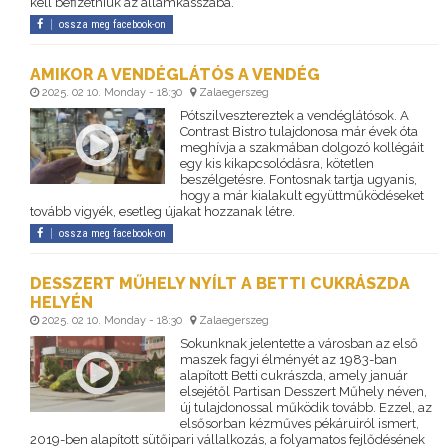
kell befizetniük az államkasszába.
ossza meg facebook-on
AMIKOR A VENDÉGLÁTÓS A VENDÉG
2025. 02 10. Monday - 18:30
Zalaegerszeg
Pótszilvesztereztek a vendéglátósok. A
Contrast Bistro tulajdonosa már évek óta
meghívja a szakmában dolgozó kollégáit
egy kis kikapcsolódásra, kötetlen
beszélgetésre. Fontosnak tartja ugyanis,
hogy a már kialakult együttműködéseket
tovább vigyék, esetleg újakat hozzanak létre.
ossza meg facebook-on
DESSZERT MŰHELY NYÍLT A BETTI CUKRÁSZDA
HELYÉN
2025. 02 10. Monday - 18:30
Zalaegerszeg
Sokunknak jelentette a városban az első
maszek fagyi élményét az 1983-ban
alapított Betti cukrászda, amely január
elsejétől Partisan Desszert Műhely néven,
új tulajdonossal működik tovább. Ezzel, az
elsősorban kézműves pékáruiról ismert,
2019-ben alapított sütőipari vállalkozás, a folyamatos fejlődésének