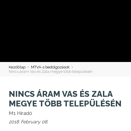
Kezdőlap
MTVA-s bedolgozások
Nincs áram Vas és Zala megye több településén
NINCS ÁRAM VAS ÉS ZALA
MEGYE TÖBB TELEPÜLÉSÉN
M1 Híradó
2018. February 08.