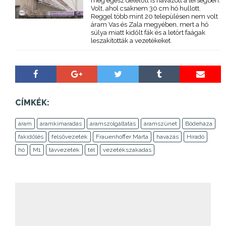
még egész délelőtt is havazott a térségben.
Volt, ahol csaknem 30 cm hó hullott.
Reggel több mint 20 településen nem volt
áram Vas és Zala megyében, mert a hó
súlya miatt kidőlt fák és a letört faágak
leszakították a vezetékeket.
CÍMKÉK:
áram
áramkimaradás
áramszolgáltatás
áramszünet
Bödeháza
fakidőlés
felsővezeték
Frauenhoffer Márta
havazás
Híradó
hó
M1
távvezeték
tél
vezetékszakadás