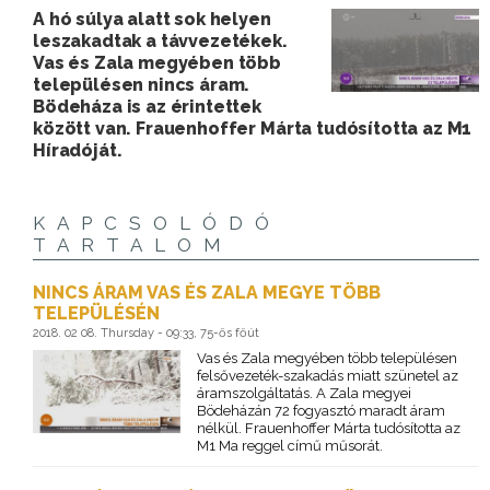
A hó súlya alatt sok helyen
leszakadtak a távvezetékek.
Vas és Zala megyében több
településen nincs áram.
Bödeháza is az érintettek
között van. Frauenhoffer Márta tudósította az M1
Híradóját.
KAPCSOLÓDÓ
TARTALOM
NINCS ÁRAM VAS ÉS ZALA MEGYE TÖBB
TELEPÜLÉSÉN
2018. 02 08. Thursday - 09:33, 75-ős főút
Vas és Zala megyében több településen
felsővezeték-szakadás miatt szünetel az
áramszolgáltatás. A Zala megyei
Bödeházán 72 fogyasztó maradt áram
nélkül. Frauenhoffer Márta tudósította az
M1 Ma reggel című műsorát.