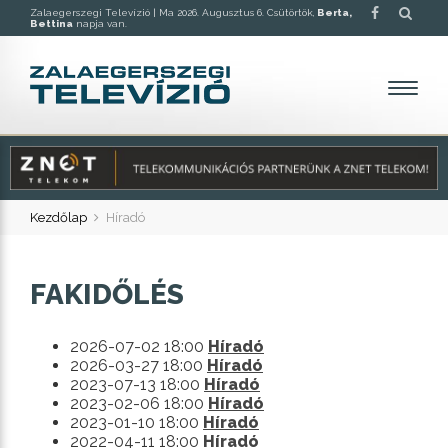
Zalaegerszegi Televízió |
Ma 2026. Augusztus 6. Csütörtök,
Berta,
Bettina
napja van.
Kezdőlap
Híradó
FAKIDŐLÉS
2026-07-02 18:00
Híradó
2026-03-27 18:00
Híradó
2023-07-13 18:00
Híradó
2023-02-06 18:00
Híradó
2023-01-10 18:00
Híradó
2022-04-11 18:00
Híradó