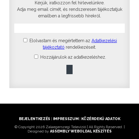
Kérjük, iratkozzon fel hírlevelünkre.
Adja meg email címét, és rendszeresen tájékoztatjuk
emailben a legfrissebb hírekről.
Elolvastam és megértettem az
Adatkezelési
tájékoztató
rendelkezéseit.
Hozzájárulok az adatkezeléshez.
BEJELENTKEZÉS
|
IMPRESSZUM
|
KÖZÉRDEKŰ ADATOK
© Copyright 2026 Zalaegerszegi Televízió | All Rights Reserved. |
Designed by
ASSEMBLY WEBOLDAL KÉSZÍTÉS