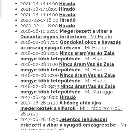
2021-08-18 18:00
Híradó
2021-08-17 18:00
Híradó
2021-08-16 18:00
Híradó
2020-02-13 18:00
Híradó
2020-02-11 18:00
Híradó
2018-08-10 22:00
Megérkezett a vihar a
Dunántúl egyes területeire
- M1 Híradó
2018-02-08 17:00
Gondokat okoz a havazás
az ország nyugati részén
- M1 Híradó
2018-02-08 12:00
Nincs áram Vas és Zala
megye több településén
- M1 Híradó
2018-02-08 11:00
Nincs áram Vas és Zala
megye több településén
- M1 Híradó
2018-02-08 10:00
Nincs áram Vas és Zala
megye több településén
- M1 Híradó
2018-02-08 09:33
Nincs áram Vas és Zala
megye több településén
- M1 Ma reggel
2017-06-29 18:00
Híradó
2017-06-28 19:30
A hőség után újra
megérkeztek a viharok
- M1 Híradó 2017-06-
28 19:30
2017-06-28 18:50
Jelentős lehűléssel
érkezett a vihar a nyugati országrészbe
- M1