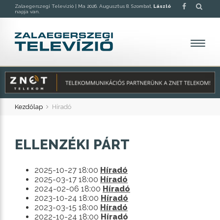
Zalaegerszegi Televízió |
Ma 2026. Augusztus 8. Szombat,
László
napja van.
Kezdőlap
Híradó
ELLENZÉKI PÁRT
2025-10-27 18:00
Híradó
2025-03-17 18:00
Híradó
2024-02-06 18:00
Híradó
2023-10-24 18:00
Híradó
2023-03-15 18:00
Híradó
2022-10-24 18:00
Híradó