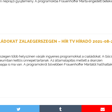
ri néprajzi gyűjtemény. A programokba Frauenhoffer Márta engedett betekin
ÁDOKAT ZALAEGERSZEGEN – HÍR TV HÍRADÓ 2021-08-2
szegen több helyszínen várják ingyenes programokkal a családokat. A Göcs
umban kettős ünnepet tartanak. Az államalapítás mellett a skanzen
napja is ma van. A programokról bővebben Frauenhoffer Mártától hallhattak