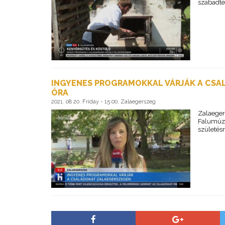
szabadté
INGYENES PROGRAMOKKAL VÁRJÁK A CSAL
ÓRA
2021. 08 20. Friday - 15:00, Zalaegerszeg
Zalaeger
Falumúze
születés