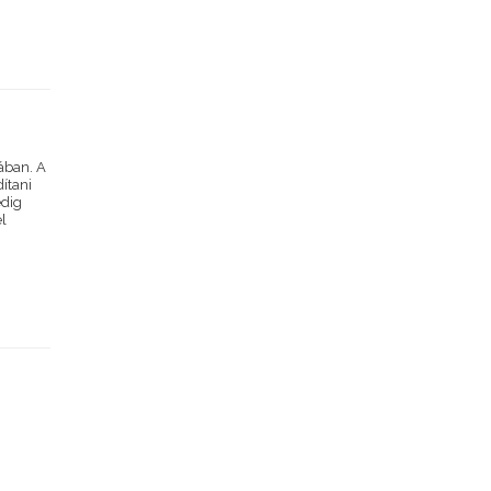
ában. A
ítani
edig
l