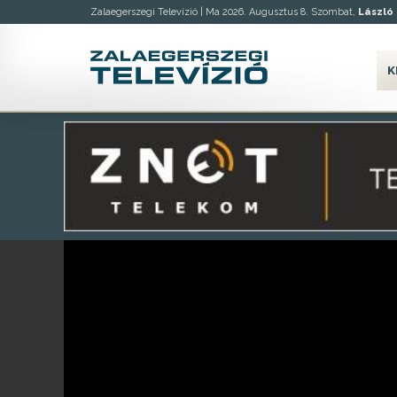
Zalaegerszegi Televízió |
Ma 2026. Augusztus 8. Szombat,
László
K