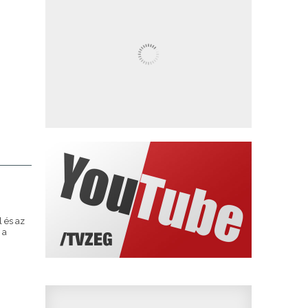
l és az
 a