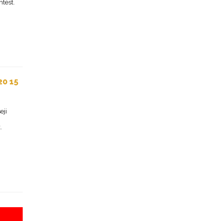
tést.
0 15
eji
.