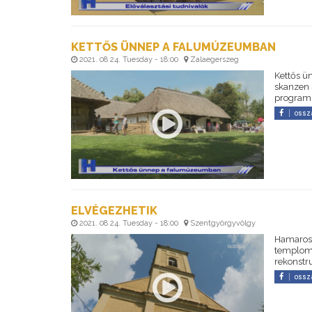
KETTŐS ÜNNEP A FALUMÚZEUMBAN
2021. 08 24. Tuesday - 18:00
Zalaegerszeg
Kettős ü
skanzen 
programs
ossz
ELVÉGEZHETIK
2021. 08 24. Tuesday - 18:00
Szentgyörgyvölgy
Hamarosa
templomo
rekonstr
ossz