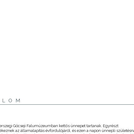
ALOM
erszegi Göcseji Falumúzeumban kettős ünnepet tartanak. Egyrészt
eznek az államalapítás évfordulójáról, és ezen a napon ünnepli születésn