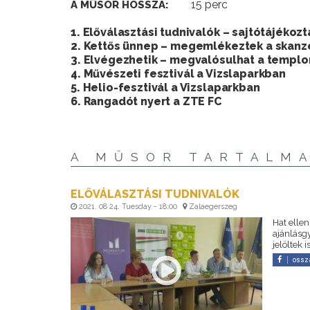
15 perc
A MŰSOR HOSSZA:
1. Előválasztási tudnivalók – sajtótájékozt
2. Kettős ünnep – megemlékeztek a skanze
3. Elvégezhetik – megvalósulhat a templo
4. Művészeti fesztivál a Vizslaparkban
5. Helio-fesztivál a Vizslaparkban
6. Rangadót nyert a ZTE FC
A MŰSOR TARTALM
ELŐVÁLASZTÁSI TUDNIVALÓK
2021. 08 24. Tuesday - 18:00
Zalaegerszeg
Hat ellen
ajánlásg
jelöltek
ossz