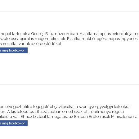
nnepet tartottak a Göcseji Falumúzeumban. Az államalapítás évfordulója mel
születésnapjáról is megemlékeztek. Ez alkalmakból egész napos ingyenes
orozattal várták az érdeklődőket.
a meg facebook-on
n elvégezhetik a legégetőbb javításokat a szentgyörgyvölgyi katolikus
n. A kis település 18. században emelt szakrális építménye régóta
ukcióra vár. Ehhez biztosít támogatást az Emberi Erőforrások Minisztériuma.
a meg facebook-on