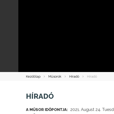
Kezdőlap
Műsorok
Híradó
Híradó
HÍRADÓ
2021. August 24. Tuesd
A MŰSOR IDŐPONTJA: