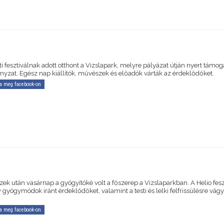
 fesztiválnak adott otthont a Vizslapark, melyre pályázat útján nyert támog
yzat. Egész nap kiállítók, művészek és előadók várták az érdeklődőket.
a meg facebook-on
ek után vasárnap a gyógyítóké volt a főszerep a Vizslaparkban. A Helio fesz
v gyógymódok iránt érdeklődőket, valamint a testi és lelki felfrissülésre vág
a meg facebook-on