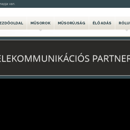
napja van.
EZDŐOLDAL
MŰSOROK
MŰSORÚJSÁG
ÉLŐ ADÁS
RÓLU