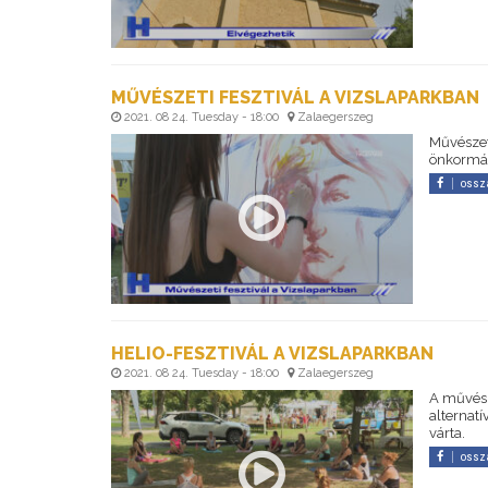
MŰVÉSZETI FESZTIVÁL A VIZSLAPARKBAN
2021. 08 24. Tuesday - 18:00
Zalaegerszeg
Művészeti
önkormán
ossz
HELIO-FESZTIVÁL A VIZSLAPARKBAN
2021. 08 24. Tuesday - 18:00
Zalaegerszeg
A művész
alternatí
várta.
ossz