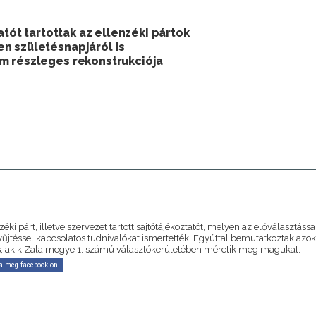
atót tartottak az ellenzéki pártok
n születésnapjáról is
m részleges rekonstrukciója
A
zéki párt, illetve szervezet tartott sajtótájékoztatót, melyen az előválasztássa
yűjtéssel kapcsolatos tudnivalókat ismertették. Egyúttal bemutatkoztak azok
 is, akik Zala megye 1. számú választókerületében méretik meg magukat.
a meg facebook-on