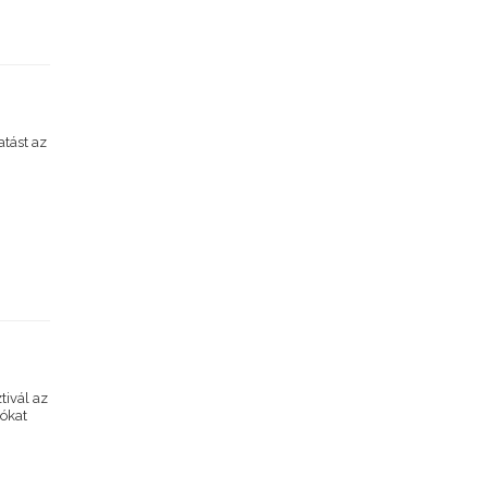
atást az
tivál az
yókat