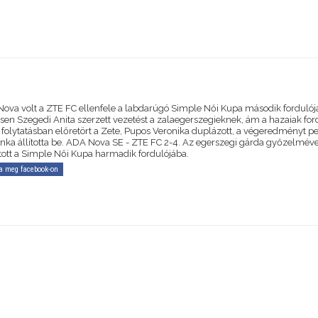
ova volt a ZTE FC ellenfele a labdarúgó Simple Női Kupa második fordulój
en Szegedi Anita szerzett vezetést a zalaegerszegieknek, ám a hazaiak ford
A folytatásban előretört a Zete, Pupos Veronika duplázott, a végeredményt p
nka állította be. ADA Nova SE - ZTE FC 2-4. Az egerszegi gárda győzelméve
tott a Simple Női Kupa harmadik fordulójába.
a meg facebook-on