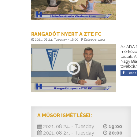
RANGADÓT NYERT A ZTE FC
2021. 08 24. Tuesday - 18:00
Zalaegerszeg
Az ADA N
mérkőzés
tudtak. 
Nagy Bia
továbbju
ossz
A MŰSOR ISMÉTLÉSEI:
2021. 08 24. - Tuesday
19:00
2021. 08 24. - Tuesday
20:00