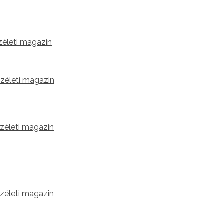
életi magazin
zéleti magazin
zéleti magazin
zéleti magazin