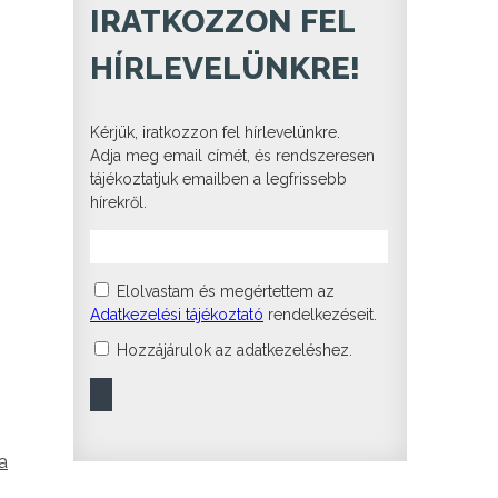
IRATKOZZON FEL
HÍRLEVELÜNKRE!
Kérjük, iratkozzon fel hírlevelünkre.
Adja meg email címét, és rendszeresen
tájékoztatjuk emailben a legfrissebb
hírekről.
Elolvastam és megértettem az
Adatkezelési tájékoztató
rendelkezéseit.
Hozzájárulok az adatkezeléshez.
a