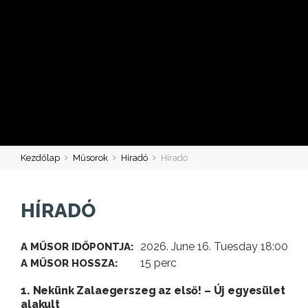
Kezdőlap
Műsorok
Híradó
Híradó
HÍRADÓ
2026. June 16. Tuesday 18:00
A MŰSOR IDŐPONTJA:
15 perc
A MŰSOR HOSSZA:
1. Nekünk Zalaegerszeg az első! – Új egyesület
alakult