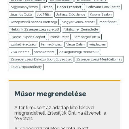
hagyományőrzés
Híradó
Hóbor Erzsébet
Hoffmann Dóra Eszter
Jagarics Csilla
Joó Milán
Juhász Előd János
Korona Szalon
középszintű szóbeli érettségi
Magyar Vöröskereszt
mentőtiszt
Nekünk Zalaegerszeg az első!
Nikitscher Bernadette
Plasma Expert Csoport
Preisz Péter
Semperger Attila
szóbeli érettségi
termelői piac
Varga Zalán
vérplazma
Viva Plazma
Vöröskereszt
Zalaegerszegi Birkózó SE
Zalaegerszegi Birkózó Sport Egyesület
Zalaegerszegi Mentőállomás
Zalai Csipkeműhely
Műsor megrendelése
A fenti műsort az adatlap kitöltésével
megrendelheti. Értesítjük Önt, ha átveheti a
felvételt.
A Zalaegerszegi Médiacentrum Kft.