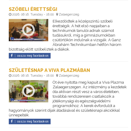
SZÓBELI ÉRETTSÉGI
2026. 06 16. Tuesday - 18:00
Zalaegerszeg
Elkezdődtek a középszintű szóbeli
érettségik. A hét első napjaiban a
technikumok tanulói adnak számot
tudásukról, míg a gimnáziumokban
csütörtökön indulnak a vizsgák. A Ganz
Ábrahám Technikumban hétfőn három
bizottság előtt szóbeliztek a diákok.
ossza meg facebook-on
SZÜLETÉSNAP A VIVA PLAZMÁBAN
2026. 06 16. Tuesday - 18:00
Zalaegerszeg
Öt éve nyitotta meg kapuit a Viva Plazma
Zalaegerszegen. Az intézmény a kezdetek
óta aktívan részt vesz a város életében,
továbbá rendszeresen csatlakozik a
jótékonysági és egészségvédelmi
programokhoz. A kerek évfordulót a
hagyományok szerint díjak átadásával és születésnapi akciókkal
ünnepelték.
ossza meg facebook-on