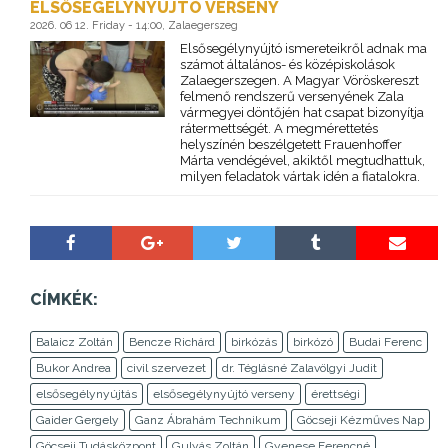
ELSŐSEGÉLYNYÚJTÓ VERSENY
2026. 06 12. Friday - 14:00, Zalaegerszeg
Elsősegélynyújtó ismereteikről adnak ma
számot általános- és középiskolások
Zalaegerszegen. A Magyar Vöröskereszt
felmenő rendszerű versenyének Zala
vármegyei döntőjén hat csapat bizonyítja
rátermettségét. A megmérettetés
helyszínén beszélgetett Frauenhoffer
Márta vendégével, akiktől megtudhattuk,
milyen feladatok vártak idén a fiatalokra.
CÍMKÉK:
Balaicz Zoltán
Bencze Richárd
birkózás
birkózó
Budai Ferenc
Bukor Andrea
civil szervezet
dr. Téglásné Zalavölgyi Judit
elsősegélynyújtás
elsősegélynyújtó verseny
érettségi
Gaider Gergely
Ganz Ábrahám Technikum
Göcseji Kézműves Nap
Göcseji Tudásközpont
Gulyás Zoltán
Gyenese Ferencné