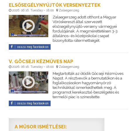
ELSŐSEGÉLYNYÚJTÓK VERSENYEZTEK
2026. 06 16. Tuesday - 18:00
Zalaegerszeg
Zalaegerszeg adott otthont a Magyar
Vöröskereszt által szervezett
elsősegélynyújtó-verseny vármegyei
fordulójának. A megmérettetésen 3-3
általános- és középiskolai csapat
bizonyította rátermettségét.
ossza meg facebook-on
V. GÖCSEJI KÉZMŰVES NAP
2026. 06 16. Tuesday - 18:00
Zalaegerszeg
Megtartották az ötödik Göcseji Kézműves
Napot. A résztvevők a bemutatókon és a
foglalkozásokon hagyományőrző
technikákkal ismerkedhettek meg. A
programot kerekasztal-beszélgetés és
termelői piac is színesítette.
ossza meg facebook-on
A MŰSOR ISMÉTLÉSEI: