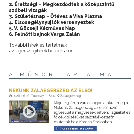
2. Érettségi – Megkezdődtek a középszintű
szóbeli vizsgák
3. Születésnap – Ötéves a Viva Plazma
4. Elsősegélynyújtók versenyeztek
5. V. Göcseji Kézműves Nap
6. Felnőtt bajnok Varga Zalán
További hírek és tartalmak
az
egerszegihirek.hu
portálon.
A MŰSOR TARTALMA
NEKÜNK ZALAEGERSZEG AZ ELSŐ!
2026. 06 16. Tuesday - 18:00
Zalaegerszeg
Május 13-án, a város napján alakult meg a
Nekünk Zalaegerszeg az első! nevű
egyesület a megyeszékhelyen. Tagjaikat és
fő célkitűzésüket sajtótájékoztatón
mutatták be a Korona Szalonban.
ossza meg facebook-on