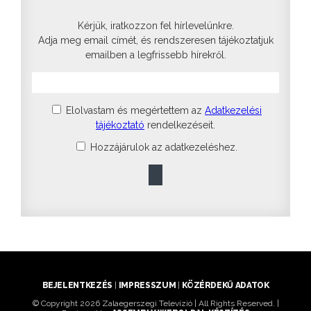
Kérjük, iratkozzon fel hírlevelünkre.
Adja meg email címét, és rendszeresen tájékoztatjuk
emailben a legfrissebb hírekről.
Elolvastam és megértettem az
Adatkezelési
tájékoztató
rendelkezéseit.
Hozzájárulok az adatkezeléshez.
BEJELENTKEZÉS
|
IMPRESSZUM
|
KÖZÉRDEKŰ ADATOK
© Copyright 2026 Zalaegerszegi Televízió | All Rights Reserved. |