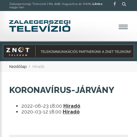
Zalaegerszegi Televízió |
Ma 2026. Augusztus 10. Hétfo,
Lörinc
napja van.
Kezdőlap
Híradó
KORONAVÍRUS-JÁRVÁNY
2022-06-23 18:00
Híradó
2020-03-12 18:00
Híradó