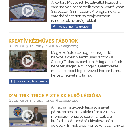
A Kortárs Művészeti Fesztivállal kezdődik
vasárnap a tizenhatodik évad a Kvártélyház
Szabadtéri Színházban. A programokat a
városházán tartott sajtótájékoztatón
ismertették az újságírókkal.
ossza meg facebook-on
KREATÍV KÉZMŰVES TÁBOROK
2022. 06 23. Thursday - 18:00
Zalaegerszeg
Megkezdődtek az augusztusig tartó,
napközis kreatív kézműves táborok a
Göcseji Tudásközpontban. A foglalkozások
népszerűségét jelzi, hogy túljelentkezés
miatt az eredetileg tervezett három turnus
helyett négyet indítanak.
ossza meg facebook-on
D'MITRIK TRICE A ZTE KK ELSŐ LÉGIÓSA
2022. 06 23. Thursday - 18:00
Zalaegerszeg
A magyar játékosok leigazolásával
párhuzamosan a Zalakerámia ZTE KK
menedzsmentje és szakmai stábja a
külföldi kosárlabdázók kiválasztásán is
dolgozik. Ennek eredményeként az irányító