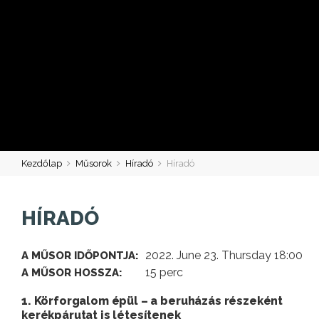
Kezdőlap
Műsorok
Híradó
Híradó
HÍRADÓ
2022. June 23. Thursday 18:00
A MŰSOR IDŐPONTJA:
15 perc
A MŰSOR HOSSZA:
1. Körforgalom épül – a beruházás részeként
kerékpárutat is létesítenek