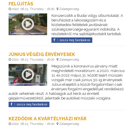
FELÚJÍTÁS
2022. 06 23. Thursday - 18:00
Zalaegerszeg
Korszerűsítik a Budai völgy útburkolatát. A
beruházást a lakosságszám és a
közlekedési feltételek javításának
szükségszerűsége egyaránt indokolta. A
részletekről ma sajtótájékoztatót tartottak.
ossza meg facebook-on
JÚNIUS VÉGÉIG ÉRVÉNYESEK
2022. 06 23. Thursday - 18:00
Zalaegerszeg
Megszűnik a koronavírus-járvány miatt
meghirdetett moratórium: a 2020. március
11. és 2022 május 31. között lejárt műszaki
vizsgák már csak június 30-ig érvényesek.
Július elsejétől a közúti forgalomban csak
érvényes forgalmi engedéllyel rendelkező
autók vehetnek részt. A hatóságok azt kérik az érintett
gépjárművezetőktől, jelentsék be autóikat műszaki vizsgára.
ossza meg facebook-on
KEZDŐDIK A KVÁRTÉLYHÁZI NYÁR
2022. 06 23. Thursday - 18:00
Zalaegerszeg