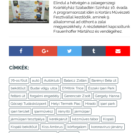
Elindul a hétvégén a zalaegerszegi
Kvártélyház Szabadtéri Színház 16. évada.
A programsorozat idén is Kortárs Művészeti
Fesztivállal kezdődik, aminek 9.
alkalommal ad otthont a zalai
megyeszékhely. A részletekért kapcsoltunk
Frauenhoffer Mártához és vendégéhez.
CÍMKÉK:
76-os főút
autó
Autóklub
Balaicz Zoltán
Barényi Béla út
bekötőút
Budai völgy utca
D'Mitrik Trice
Északi Ipari Park
feltáró út
forgalmi engedély
Gerencsér Zsolt
Gergely Hanna
Göcseji Tudásközpont
Helyi Termék Piac
Híradó
ipari park
ipari terület
iparművész
irányító
járműipar
járműipari tesztpálya
kerékpárút
kézműves tábor
Kispáli
Kispáli bekötőút
Kiss Ambrus
körforgalom
koronavírus-járvány