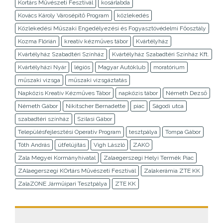
Kortárs Művészeti Fesztivál
kosárlabda
Kovács Károly Városépítő Program
közlekedés
Közlekedési Műszaki Engedélyezési és Fogyasztóvédelmi Főosztály
Kozma Flórián
kreatív kézműves tábor
Kvártélyház
Kvártélyház Szabadtéri Színház
Kvártélyház Szabadtéri Színház Kft.
Kvártélyházi Nyár
légiós
Magyar Autóklub
moratórium
műszaki vizsga
műszaki vizsgáztatás
Napközis Kreatív Kézműves Tábor
napközis tábor
Németh Dezső
Németh Gábor
Nikitscher Bernadette
piac
Ságodi utca
szabadtéri színház
Szilasi Gábor
Településfejlesztési Operatív Program
tesztpálya
Tompa Gábor
Tóth András
útfelújítás
Vigh László
ZAKO
Zala Megyei Kormányhivatal
Zalaegerszegi Helyi Termék Piac
ZAlaegerszegi KOrtárs Művészeti Fesztivál
Zalakerámia ZTE KK
ZalaZONE Járműipari Tesztpálya
ZTE KK