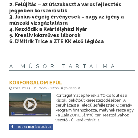
2. Felújítás – az útszakaszt a városfejlesztés
jegyében korszerűsítik
3. Június végéig érvényesek – nagy az igény a
műszaki vizsgáztatásra
4. Kezdődik a Kvártélyházi Nyár
5. Kreatív kézműves táborok
6. D’Mitrik Trice a ZTE KK első légiósa
A MŰSOR TARTALMA
KÖRFORGALOM ÉPÜL
2022. 06 23. Thursday - 18:00
76-os főút
Körforgalmat építenek a 76-os főút és a
Kispáli bekötőút kereszteződésében. A
beruházást a Településfejlesztési Operatív
Program finanszírozza, melynek része egy
- a ZalaZONE Járműipari Tesztpályához
vezető - új kerékpárút is.
ossza meg facebook-on