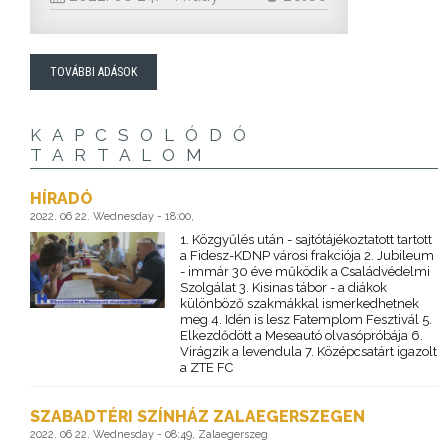
TOVÁBBI ADÁSOK
KAPCSOLÓDÓ
TARTALOM
HÍRADÓ
2022. 06 22. Wednesday - 18:00,
1. Közgyűlés után - sajtótájékoztatott tartott
a Fidesz-KDNP városi frakciója 2. Jubileum
- immár 30 éve működik a Családvédelmi
Szolgálat 3. Kisinas tábor - a diákok
különböző szakmákkal ismerkedhetnek
meg 4. Idén is lesz Fatemplom Fesztivál 5.
Elkezdődött a Meseautó olvasópróbája 6.
Virágzik a levendula 7. Középcsatárt igazolt
a ZTE FC
SZABADTÉRI SZÍNHÁZ ZALAEGERSZEGEN
2022. 06 22. Wednesday - 08:49, Zalaegerszeg