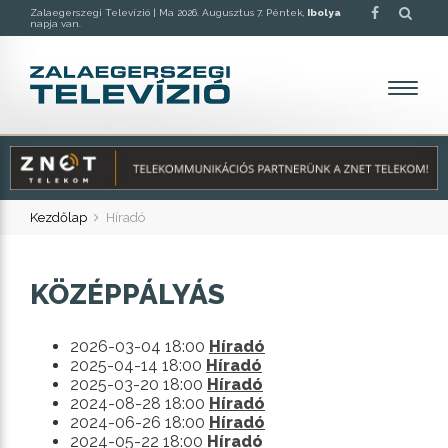
Zalaegerszegi Televízió |
Ma 2026. Augusztus 7. Péntek,
Ibolya
napja van.
Kezdőlap
Híradó
KÖZÉPPÁLYÁS
2026-03-04 18:00
Híradó
2025-04-14 18:00
Híradó
2025-03-20 18:00
Híradó
2024-08-28 18:00
Híradó
2024-06-26 18:00
Híradó
2024-05-22 18:00
Híradó