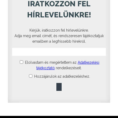
IRATKOZZON FEL
HÍRLEVELÜNKRE!
Kérjük, iratkozzon fel hírlevelünkre.
Adja meg email címét, és rendszeresen tájékoztatjuk
emailben a legfrissebb hírekről.
Elolvastam és megértettem az
Adatkezelési
tájékoztató
rendelkezéseit.
Hozzájárulok az adatkezeléshez.