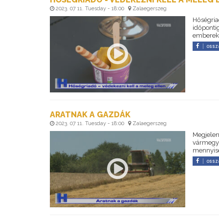
2023. 07 11. Tuesday - 18:00
Zalaegerszeg
Hőségriad
időpontig
emberek 
ossz
ARATNAK A GAZDÁK
2023. 07 11. Tuesday - 18:00
Zalaegerszeg
Megjelent
vármegyé
mennyisé
ossz