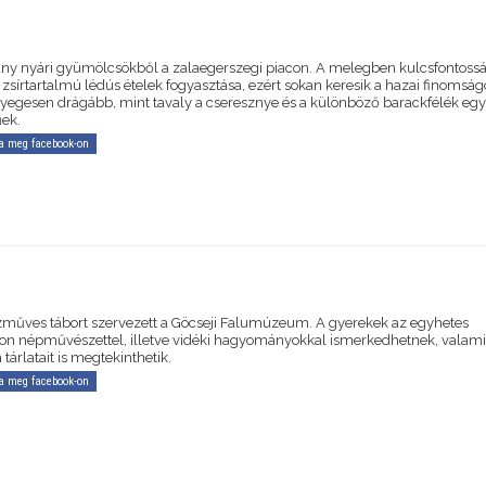
ány nyári gyümölcsökből a zalaegerszegi piacon. A melegben kulcsfontoss
zsírtartalmú lédús ételek fogyasztása, ezért sokan keresik a hazai finomság
yegesen drágább, mint tavaly a cseresznye és a különböző barackfélék egy
ek.
a meg facebook-on
zműves tábort szervezett a Göcseji Falumúzeum. A gyerekek az egyhetes
n népművészettel, illetve vidéki hagyományokkal ismerkedhetnek, valami
árlatait is megtekinthetik.
a meg facebook-on