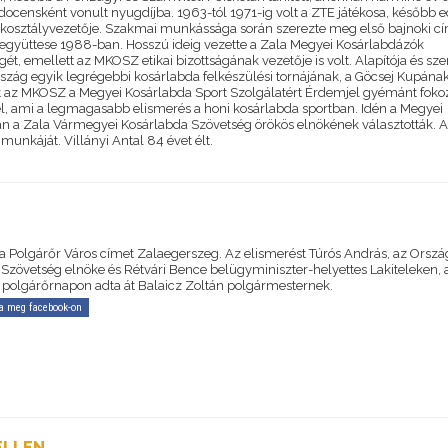
 docensként vonult nyugdíjba. 1963-tól 1971-ig volt a ZTE játékosa, később e
kosztályvezetője. Szakmai munkássága során szerezte meg első bajnoki cí
i együttese 1988-ban. Hosszú ideig vezette a Zala Megyei Kosárlabdázók
ét, emellett az MKOSZ etikai bizottságának vezetője is volt. Alapítója és sz
rszág egyik legrégebbi kosárlabda felkészülési tornájának, a Göcsej Kupának
 az MKOSZ a Megyei Kosárlabda Sport Szolgálatért Érdemjel gyémánt foko
el, ami a legmagasabb elismerés a honi kosárlabda sportban. Idén a Megyei
ban a Zala Vármegyei Kosárlabda Szövetség örökös elnökének választották. A
munkáját. Villányi Antal 84 évet élt.
 a Polgárőr Város címet Zalaegerszeg. Az elismerést Túrós András, az Orszá
 Szövetség elnöke és Rétvári Bence belügyminiszter-helyettes Lakiteleken, 
 polgárőrnapon adta át Balaicz Zoltán polgármesternek.
a meg facebook-on
ELLEN