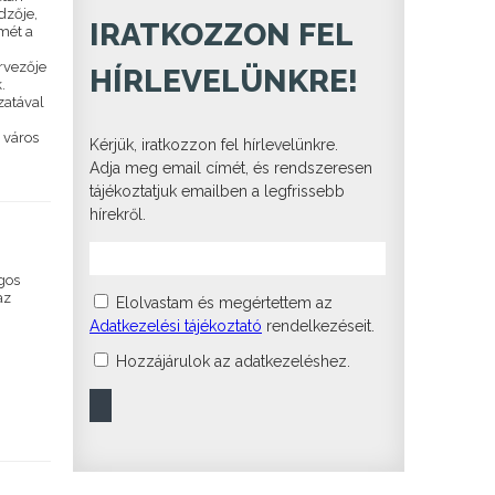
dzője,
IRATKOZZON FEL
mét a
ervezője
HÍRLEVELÜNKRE!
.
zatával
 város
Kérjük, iratkozzon fel hírlevelünkre.
Adja meg email címét, és rendszeresen
tájékoztatjuk emailben a legfrissebb
hírekről.
gos
az
Elolvastam és megértettem az
Adatkezelési tájékoztató
rendelkezéseit.
Hozzájárulok az adatkezeléshez.