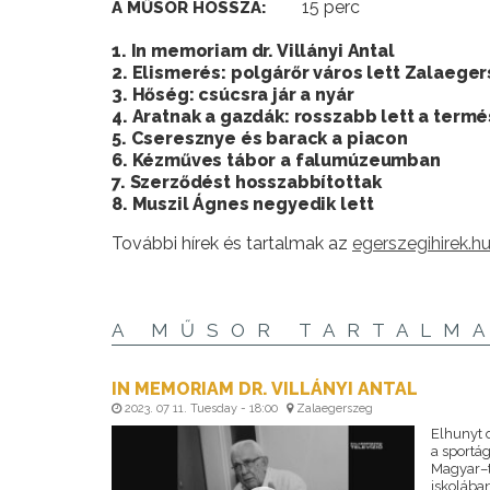
15 perc
A MŰSOR HOSSZA:
1. In memoriam dr. Villányi Antal
2. Elismerés: polgárőr város lett Zalaege
3. Hőség: csúcsra jár a nyár
4. Aratnak a gazdák: rosszabb lett a termé
5. Cseresznye és barack a piacon
6. Kézműves tábor a falumúzeumban
7. Szerződést hosszabbítottak
8. Muszil Ágnes negyedik lett
További hírek és tartalmak az
egerszegihirek.h
A MŰSOR TARTALM
IN MEMORIAM DR. VILLÁNYI ANTAL
2023. 07 11. Tuesday - 18:00
Zalaegerszeg
Elhunyt 
a sportág
Magyar–t
iskolába