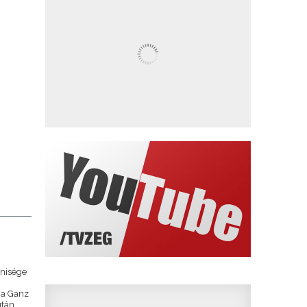
énisége
 a Ganz
után