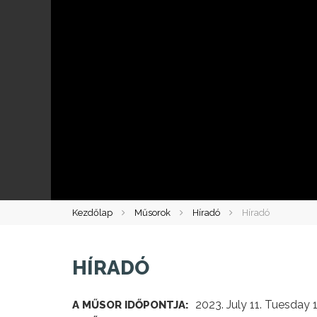
Kezdőlap
Műsorok
Híradó
Híradó
HÍRADÓ
2023. July 11. Tuesday 
A MŰSOR IDŐPONTJA: