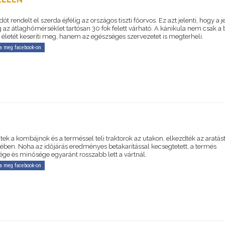
ót rendelt el szerda éjfélig az országos tiszti főorvos. Ez azt jelenti, hogy a j
 az átlaghőmérséklet tartósan 30 fok felett várható. A kánikula nem csak a
életét keseríti meg, hanem az egészséges szervezetet is megterheli.
a meg facebook-on
ek a kombájnok és a terméssel teli traktorok az utakon, elkezdték az aratás
ben. Noha az időjárás eredményes betakarítással kecsegtetett, a termés
ge és minősége egyaránt rosszabb lett a vártnál.
a meg facebook-on