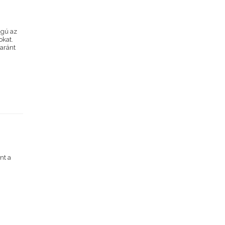
ágú az
okat.
aránt
nt a