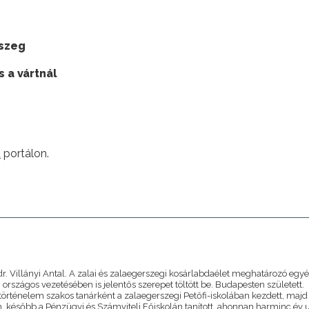
rszeg
s a vártnál
u
portálon.
A
dr. Villányi Antal. A zalai és zalaegerszegi kosárlabdaélet meghatározó egy
 országos vezetésében is jelentős szerepet töltött be. Budapesten született.
örténelem szakos tanárként a zalaegerszegi Petőfi-iskolában kezdett, majd
n, később a Pénzügyi és Számviteli Főiskolán tanított, ahonnan harminc év 