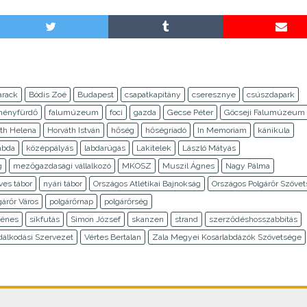
arack
Bódis Zoé
Budapest
csapatkapitány
cseresznye
csúszdapark
ményfürdő
falumúzeum
foci
gazda
Gecse Péter
Göcseji Falumúzeum
th Helena
Horváth István
hőség
hőségriadó
In Memoriam
kánikula
abda
középpályás
labdarúgás
Lakitelek
László Mátyás
g
mezőgazdasági vállalkozó
MKOSZ
Muszil Ágnes
Nagy Pálma
es tábor
nyári tábor
Országos Atlétikai Bajnokság
Országos Polgárőr Szöve
gárőr Város
polgárőrnap
polgárőrség
Dénes
síkfutás
Simon József
skanzen
strand
szerződéshosszabbítás
dálkodási Szervezet
Vértes Bertalan
Zala Megyei Kosárlabdázók Szövetsége