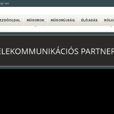
ja van.
EZDŐOLDAL
MŰSOROK
MŰSORÚJSÁG
ÉLŐ ADÁS
RÓLU