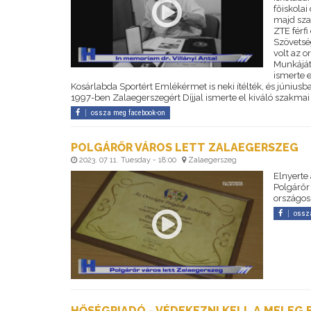
főiskolai
majd sza
ZTE férf
Szövetség
volt az o
Munkáját
ismerte 
Kosárlabda Sportért Emlékérmet is neki ítélték, és június
1997-ben Zalaegerszegért Díjjal ismerte el kiváló szakmai 
ossza meg facebook-on
POLGÁRŐR VÁROS LETT ZALAEGERSZEG
2023. 07 11. Tuesday - 18:00
Zalaegerszeg
Elnyerte
Polgárőr
országos
ossz
HŐSÉGRIADÓ - VÉDEKEZNI KELL A MELEG 