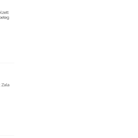
elzett
 beteg
t Zala