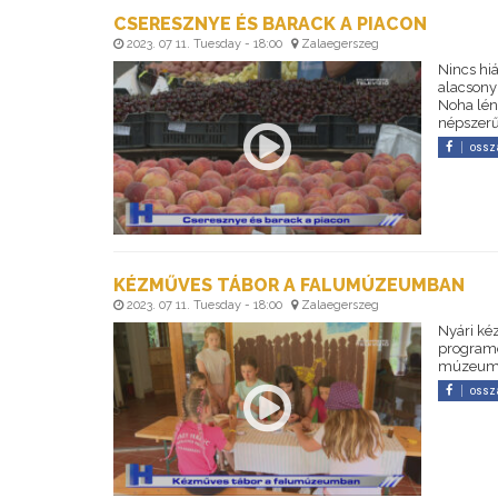
CSERESZNYE ÉS BARACK A PIACON
2023. 07 11. Tuesday - 18:00
Zalaegerszeg
Nincs hi
alacsony 
Noha lén
népszerű
ossz
KÉZMŰVES TÁBOR A FALUMÚZEUMBAN
2023. 07 11. Tuesday - 18:00
Zalaegerszeg
Nyári ké
programo
múzeum t
ossz