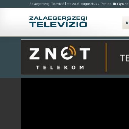
Zalaegerszegi Televízió |
Ma 2026. Augusztus 7. Péntek,
Ibolya
nap
K