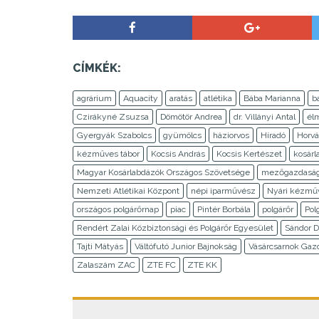
CÍMKÉK:
agrárium
Aquacity
aratás
atlétika
Bába Marianna
b
Czirákyné Zsuzsa
Dömötör Andrea
dr. Villányi Antal
él
Gyergyák Szabolcs
gyümölcs
háziorvos
Híradó
Horvá
kézműves tábor
Kocsis András
Kocsis Kertészet
kosárl
Magyar Kosárlabdázók Országos Szövetsége
mezőgazdasá
Nemzeti Atlétikai Központ
népi iparművész
Nyári kézműv
országos polgárőrnap
piac
Pintér Borbála
polgárőr
Pol
Rendért Zalai Közbiztonsági és Polgárőr Egyesület
Sándor 
Tajti Mátyás
Váltófutó Junior Bajnokság
Vásárcsarnok Gaz
Zalaszám ZAC
ZTE FC
ZTE KK