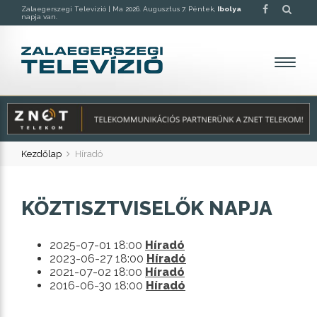
Zalaegerszegi Televízió |
Ma 2026. Augusztus 7. Péntek,
Ibolya
napja van.
Kezdőlap
Híradó
KÖZTISZTVISELŐK NAPJA
2025-07-01 18:00
Híradó
2023-06-27 18:00
Híradó
2021-07-02 18:00
Híradó
2016-06-30 18:00
Híradó