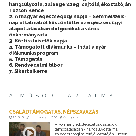
hangsúlyozta, zalaegerszegi sajtótájékoztatóján
Tuzson Bence
2. A magyar egészségügy napja – Semmelweis-
nap alkalmából köszöntötte az egészségügyi
alapellátásában dolgozókat a város
önkormányzata
3. Köztisztviselők napja
4. Támogatott diákmunka – indul a nyári
diákmunka program
5. Támogatás
6. Rendvédelmi tábor
7. Sikert sikerre
A MŰSOR TARTALMA
CSALÁDTÁMOGATÁS, NÉPSZAVAZÁS
2016. 06 30. Thursday - 18:00
Zalaegerszeg
A kormány elkötelezett a családok
támogatásában - hangsúlyozta mai,
zalaegerszegi sajtótájékoztatóján Tuzson