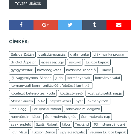
TOVÁBBI ADÁSOK
CÍMKÉK:
Balaicz Zoltán
családtámogatás
diákmunka
diákmunka program
dr. Gróf Ágoston
egészségügy
esküvő
Európa bajnok
gyógyszertár
házasságkötés
háziorvosi rendelő
Híradó
ifj. Nagysolymosi Sándor
judo
kormányablak
kormányhivatal
kormányzati kommunikációért felelős államtitkár
kötelező betelepítési kvóta
köztisztviselő
köztisztviselők napja
Molnár Vivien
NAV
népszavazás
nyár
okmányiroda
Paál Peggi
Porupszki Botond
rendvédelmi dolgozó
rendvédelmi tábor
Semmelweis Ignác
Semmelweis-nap
szakrendelő
Szolár Róbert
tábor
Teskánd
Tóth István Jánosné
Tóth Máté
Tuzson Bence
ügyfélszolgálat
veterán Európa bajnok