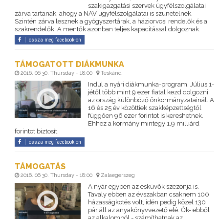
szakigazgatási szervek ügyfélszolgálatai
zárva tartanak, ahogy a NAV ügyfélszolgálatai is szünetelnek.
Szintén zárva lesznek a gyógyszertárak, a háziorvosi rendelők és a
szakrendelők. A mentők azonban teljes kapacitással dolgoznak.
ossza meg facebook-on
TÁMOGATOTT DIÁKMUNKA
2016. 06 30. Thursday - 18:00
Teskánd
Indul a nyári diákmunka-program. Július 1-
jétől több mint 9 ezer fiatal kezd dolgozni
az ország különböző önkormányzatainál. A
16 és 25 év közöttiek szakképzettségtől
függően 96 ezer forintot is kereshetnek.
Ehhez a kormány mintegy 1,9 milliárd
forintot biztosít.
ossza meg facebook-on
TÁMOGATÁS
2016. 06 30. Thursday - 18:00
Zalaegerszeg
A nyár egyben az esküvők szezonja is.
Tavaly ebben az évszakban csaknem 100
házasságkötés volt, idén pedig közel 130
pár áll az anyakönyvvezető elé. Ők- ebből
az alkalomból - számíthatnak az