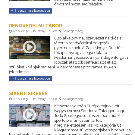
önkormányzat segítségére.
ossza meg facebook-on
RENDVÉDELMI TÁBOR
2016. 06 30. Thursday - 18:00
Zalaegerszeg
Első alkalommal szervezett napközis
tábort a rendvédelmi dolgozók
gyermekeinek. A Zala Megyei Rendőr-
főkapitányság az egyedülálló
kezdeményezéssel a nyári idegenforgalmi
időszak alatt többletfeladatot ellátó
szülőket kívánják segíteni. A háromhetes programra 120-an
jelentkeztek.
ossza meg facebook-on
SIKERT SIKERRE
2016. 06 30. Thursday - 18:00
Zalaegerszeg
Kétszeres veterán Európa bajnok lett
Nagysolymosi Sándor, a Zalaegerszegi
Judo Sportegyesület vezetőedzője. A
sportoló a júniusban tartott
megmérettetésen, az M1 kategória 81
kilogrammos súlycsoportjában bizonyult a
legjobbnak. A versenyre zalaegerszegi tanítványai is elkísérték, hogy