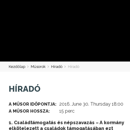
Kezdőlap
Műsorok
Híradó
Híradó
HÍRADÓ
2016. June 30. Thursday 18:00
A MŰSOR IDŐPONTJA:
15 perc
A MŰSOR HOSSZA:
1. Családtámogatás és népszavazás – A kormány
elkötelezett a családok támogatásában ezt