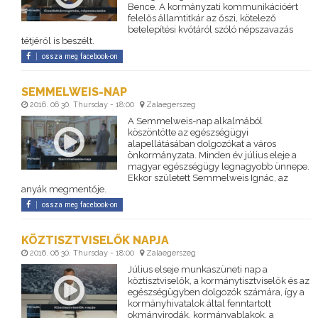
Bence. A kormányzati kommunikációért
felelős államtitkár az őszi, kötelező
betelepítési kvótáról szóló népszavazás
tétjéről is beszélt.
ossza meg facebook-on
SEMMELWEIS-NAP
2016. 06 30. Thursday - 18:00
Zalaegerszeg
A Semmelweis-nap alkalmából
köszöntötte az egészségügyi
alapellátásában dolgozókat a város
önkormányzata. Minden év július eleje a
magyar egészségügy legnagyobb ünnepe.
Ekkor született Semmelweis Ignác, az
anyák megmentője.
ossza meg facebook-on
KÖZTISZTVISELŐK NAPJA
2016. 06 30. Thursday - 18:00
Zalaegerszeg
Július elseje munkaszüneti nap a
köztisztviselők, a kormánytisztviselők és az
egészségügyben dolgozók számára, így a
kormányhivatalok által fenntartott
okmányirodák, kormányablakok, a