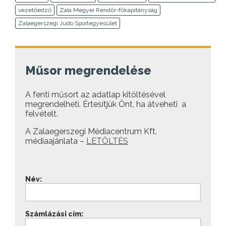
vezetőedző
Zala Megyei Rendőr-főkapitányság
Zalaegerszegi Judo Sportegyesület
Műsor megrendelése
A fenti műsort az adatlap kitöltésével
megrendelheti. Értesítjük Önt, ha átveheti a
felvételt.
A Zalaegerszegi Médiacentrum Kft.
médiaajánlata –
LETÖLTÉS
Név:
Számlázási cím: