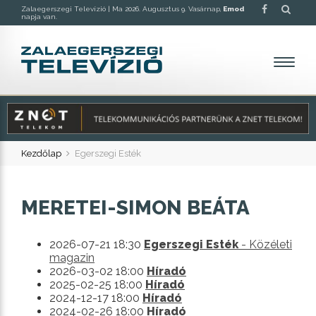
Zalaegerszegi Televízió |
Ma 2026. Augusztus 9. Vasárnap,
Emod
napja van.
Kezdőlap
Egerszegi Esték
MERETEI-SIMON BEÁTA
2026-07-21 18:30
Egerszegi Esték
- Közéleti
magazin
2026-03-02 18:00
Híradó
2025-02-25 18:00
Híradó
2024-12-17 18:00
Híradó
2024-02-26 18:00
Híradó