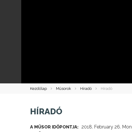
Kezdőlap
Műsorok
Híradó
Híradó
HÍRADÓ
2018. February 26. Mon
A MŰSOR IDŐPONTJA: