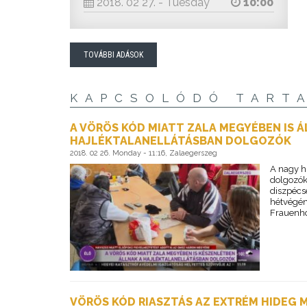
2018. 02 27. - Tuesday
10:00
TOVÁBBI ADÁSOK
KAPCSOLÓDÓ TART
A VÖRÖS KÓD MIATT ZALA MEGYÉBEN IS 
HAJLÉKTALANELLÁTÁSBAN DOLGOZÓK
2018. 02 26. Monday - 11:16, Zalaegerszeg
A nagy h
dolgozók
diszpécse
hétvégén 
Frauenhof
VÖRÖS KÓD RIASZTÁS AZ EXTRÉM HIDEG 