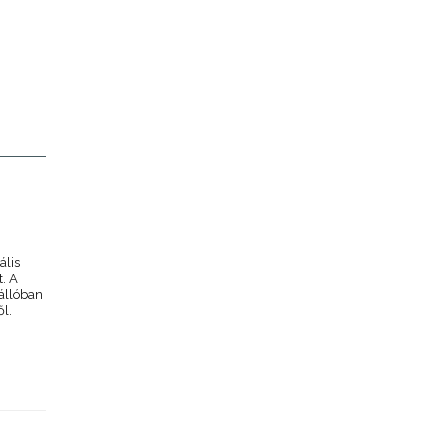
ális
t. A
zállóban
ől.