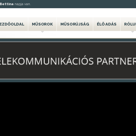
Bettina
napja van.
EZDŐOLDAL
MŰSOROK
MŰSORÚJSÁG
ÉLŐ ADÁS
RÓLU