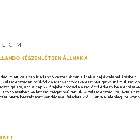
ALOM
ÁLLANDÓ KÉSZENLÉTBEN ÁLLNAK A
ideg miatt Zalában is állandó készenlétben állnak a hajléktalanellátásban
. Zalaegerszegen működik a Magyar Vöröskereszt Nyugat-dunántúli region
rszolgálata, ami a nap 24 órájában fogadja a régióból érkező bejelentéseke
is több esetben kellett segítséget nyújtaniuk. A zalaegerszegi hajléktalans
fer Márta beszélgetett vendégével feladataikról, illetve a jelenlegi helyzetr
MIATT