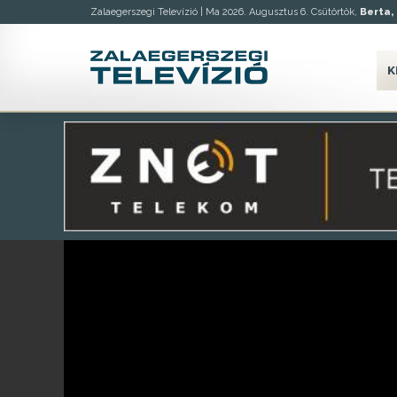
Zalaegerszegi Televízió |
Ma 2026. Augusztus 6. Csütörtök,
Berta, 
K