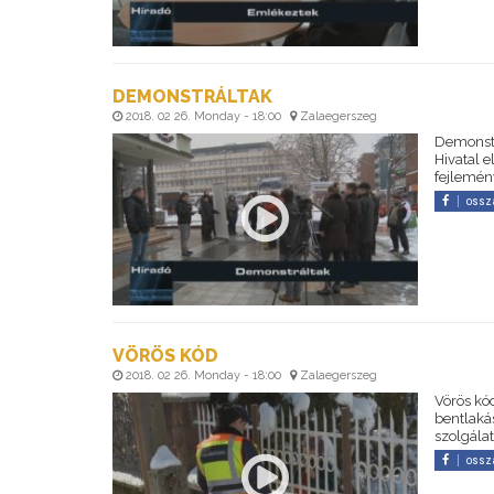
DEMONSTRÁLTAK
2018. 02 26. Monday - 18:00
Zalaegerszeg
Demonstr
Hivatal e
fejlemény
ossz
VÖRÖS KÓD
2018. 02 26. Monday - 18:00
Zalaegerszeg
Vörös kód
bentlakás
szolgála
ossz