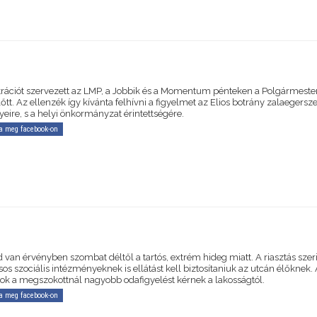
ációt szervezett az LMP, a Jobbik és a Momentum pénteken a Polgármester
lőtt. Az ellenzék így kívánta felhívni a figyelmet az Elios botrány zalaegersz
eire, s a helyi önkormányzat érintettségére.
a meg facebook-on
 van érvényben szombat déltől a tartós, extrém hideg miatt. A riasztás szeri
os szociális intézményeknek is ellátást kell biztosítaniuk az utcán élőknek.
tok a megszokottnál nagyobb odafigyelést kérnek a lakosságtól.
a meg facebook-on