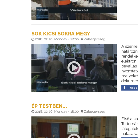
SOK KICSI SOKRA MEGY
2018. 02 26. Monday - 18:00
Zalaegerszeg
A személ
határozni
rendelke
elektron
bevallás
nyomtatvá
melyekrő
dokument
ossz
ÉP TESTBEN...
2018. 02 26. Monday - 18:00
Zalaegerszeg
Első alk
Tudomány
látogató
hatásaiva