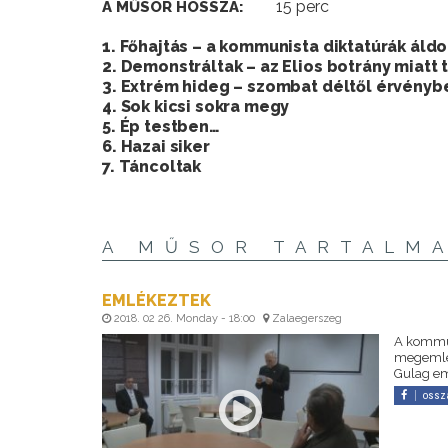
15 perc
A MŰSOR HOSSZA:
1. Főhajtás – a kommunista diktatúrák ál
2. Demonstráltak – az Elios botrány miatt 
3. Extrém hideg – szombat déltől érvénybe
4. Sok kicsi sokra megy
5. Ép testben…
6. Hazai siker
7. Táncoltak
A MŰSOR TARTALM
EMLÉKEZTEK
2018. 02 26. Monday - 18:00
Zalaegerszeg
A kommun
megemlék
Gulag em
ossz