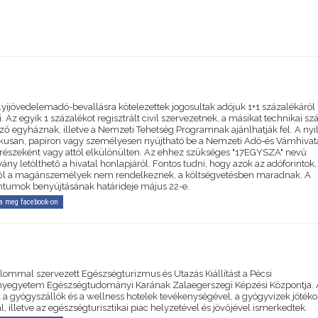
yijövedelemadó-bevallásra kötelezettek jogosultak adójuk 1+1 százalékáról
. Az egyik 1 százalékot regisztrált civil szervezetnek, a másikat technikai 
ző egyháznak, illetve a Nemzeti Tehetség Programnak ajánlhatják fel. A nyi
ikusan, papíron vagy személyesen nyújtható be a Nemzeti Adó-és Vámhivat
 részeként vagy attól elkülönülten. Az ehhez szükséges "17EGYSZA" nevű
ny letölthető a hivatal honlapjáról. Fontos tudni, hogy azok az adóforintok,
l a magánszemélyek nem rendelkeznek, a költségvetésben maradnak. A
umok benyújtásának határideje május 22-e.
a meg facebook-on
alommal szervezett Egészségturizmus és Utazás Kiállítást a Pécsi
egyetem Egészségtudományi Karának Zalaegerszegi Képzési Központja. 
k a gyógyszállók és a wellness hotelek tevékenységével, a gyógyvizek jóték
l, illetve az egészségturisztikai piac helyzetével és jövőjével ismerkedtek.