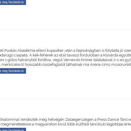
a meg facebook-on
ti Puskás Akadémia elleni kupasiker után a bajnokságban is folytatta jó sze
bdarúgó csapata. A kék-fehérek az első tavaszi fordulóban a Kisvárda együtt
és 1 gólos hátrányból fordítva, végül Vernes és Króner találataival 2-1-es g
 A mérkőzésről hosszabb összefoglalót láthatnak ma Aréna című műsorunk
a meg facebook-on
alkalommal rendezték meg hétvégén Zalaegerszegen a Press Dance Táncve
 megmérettetésre a magyarokon kívül több külföldi táncklub legjobbjai érk
a meg facebook-on