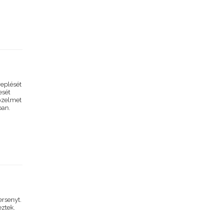
replését
esét
yőzelmet
ban.
rsenyt.
eztek.