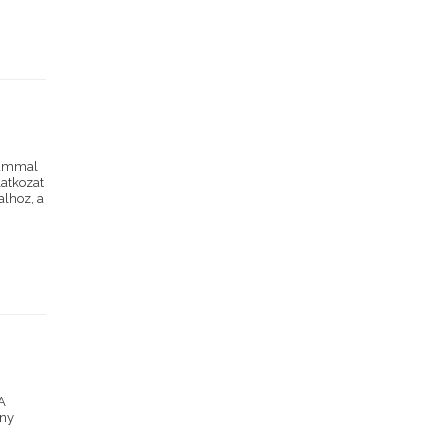
számmal
latkozat
alhoz, a
A
ony