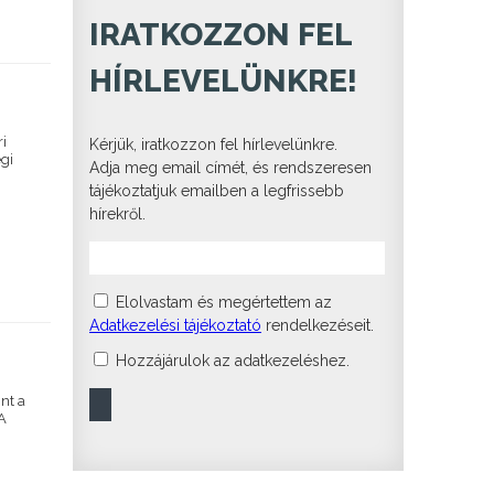
IRATKOZZON FEL
HÍRLEVELÜNKRE!
i
Kérjük, iratkozzon fel hírlevelünkre.
egi
Adja meg email címét, és rendszeresen
tájékoztatjuk emailben a legfrissebb
hírekről.
Elolvastam és megértettem az
Adatkezelési tájékoztató
rendelkezéseit.
Hozzájárulok az adatkezeléshez.
nt a
 A