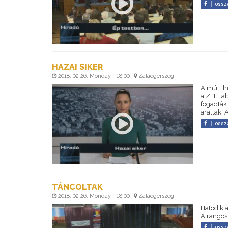
ossz
HAZAI SIKER
2018. 02 26. Monday - 18:00
Zalaegerszeg
A múlt he
a ZTE la
fogadták 
arattak.
ossz
TÁNCOLTAK
2018. 02 26. Monday - 18:00
Zalaegerszeg
Hatodik 
A rangos
ossz