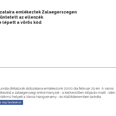
dozataira emlékeztek Zalaegerszegen
tüntetett az ellenzék
 lépett a vörös kód
A
ista diktatúrák áldozataira emlékezünk 2000 óta február 25-én. A városi
ezést a zalaegerszegi önkormányzat - a kedvezőtlen időjárás miatt - idén
lékmű helyett a Városi Hangverseny - és Kiállítóteremben tartotta.
a meg facebook-on