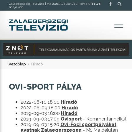
Zalaegerszegi Televízió |
Ma 2026. Augusztus 7. Péntek,
Ibolya
napja van.
Kezdőlap
Híradó
OVI-SPORT PÁLYA
2022-06-10 18:00
Híradó
2022-06-09 18:00
Híradó
2019-09-03 18:00
Híradó
2019-09-03 17:09
Ovisport
- Kommentár nélkül
2019-09-03 15:20
Ovi-Foci sportpályákat
avatnak Zalaegerszegen
- M1 Ma délután