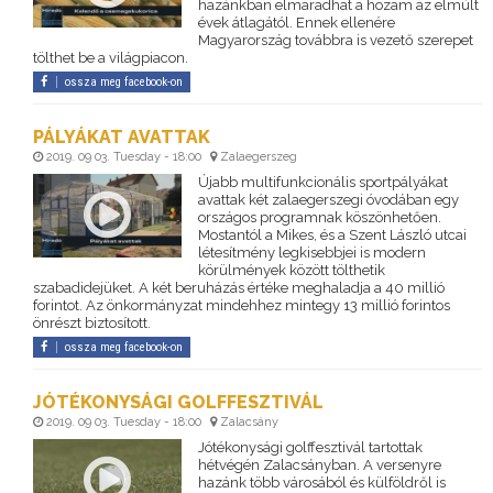
hazánkban elmaradhat a hozam az elmúlt
évek átlagától. Ennek ellenére
Magyarország továbbra is vezető szerepet
tölthet be a világpiacon.
ossza meg facebook-on
PÁLYÁKAT AVATTAK
2019. 09 03. Tuesday - 18:00
Zalaegerszeg
Újabb multifunkcionális sportpályákat
avattak két zalaegerszegi óvodában egy
országos programnak köszönhetően.
Mostantól a Mikes, és a Szent László utcai
létesítmény legkisebbjei is modern
körülmények között tölthetik
szabadidejüket. A két beruházás értéke meghaladja a 40 millió
forintot. Az önkormányzat mindehhez mintegy 13 millió forintos
önrészt biztosított.
ossza meg facebook-on
JÓTÉKONYSÁGI GOLFFESZTIVÁL
2019. 09 03. Tuesday - 18:00
Zalacsány
Jótékonysági golffesztivál tartottak
hétvégén Zalacsányban. A versenyre
hazánk több városából és külföldről is