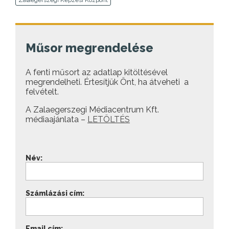
Műsor megrendelése
A fenti műsort az adatlap kitöltésével
megrendelheti. Értesítjük Önt, ha átveheti a
felvételt.
A Zalaegerszegi Médiacentrum Kft.
médiaajánlata –
LETÖLTÉS
Név:
Számlázási cím:
Email cím: