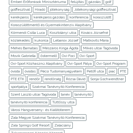
Emberi Erőforrások Minisztériuma
felújítás
gázolás
golf
golffesztivál
Híradó
jótékonyság
Jótékonysági golffesztivál
kerékpáros
kerékpáros gázolás
konferencia
koraszülött
Koraszülöttmentő és Gyermekintenzív Alapítvány
Körmendi Csilla Luca
Kosztolányi utca
Kovács Józsefné
közlekedés
kukorica
Lebanov József
Matkovits Mária
Méhes Barnabás
Mészáros Kinga Ágota
Mikes utcai Tagóvoda
Movik Gabriella
őstermelő
Ovi-Foci
Ovi-Sport
Ovi-Sport Közhasznú Alapítvány
Ovi-Sport Pálya
Ovi-Sport Program
óvoda
óvodás
Pécsi Tudományegyetem
Petőfi utca
piac
PTE
PTE ETK
rendőr
rendőrség
Rózsa Dávid
Sonja Gschwendtner
sportpálya
Szakmai Tanévnyitó Konferencia
Szent László utcai Tagóvoda
tanév
tanévnyitó
tanévnyitó konferencia
Tüttőssy utca
Városi Hangverseny- és Kiállítóterem
Zala Megyei Szakmai Tanévnyitó Konferencia
Zala Springs Golf Resort
Zalacsány
Zalaegerszegi Képzési Központ