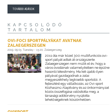
TOVÁBBI ADÁSOK
KAPCSOLÓDÓ
TARTALOM
OVI-FOCI SPORTPÁLYÁKAT AVATNAK
ZALAEGERSZEGEN
2019. 09 03. Tuesday - 15:20, Zalaegerszeg
2011 óta már közel 300 multifunkciós ovi-
sport pályát adtak át országszerte.
Zalaegerszegen nem múlik el év, hogy a
város óvodáinak valamelyikében ne épülne
hasonló létesítmény. Ma két újabb ilyen
pályával gazdagodnak a zalai
megyeszékhely legkisebb sportolói. A
fejlesztést egy vállalkozás, az Ovi-sport
Közhasznú Alapítvány és az önkormányzat
közös összefogása valósította meg, a
társasági adótörvény nyújtotta
lehetőségeknek köszönhetően.
OVISPORT