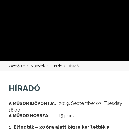
Kezdőlap
Műsorok
Híradó
Híradó
HÍRADÓ
2019. September 03. Tuesday
A MŰSOR IDŐPONTJA:
18:00
15 perc
A MŰSOR HOSSZA:
1. Elfogták – 30 óra alatt kézre kerítették a