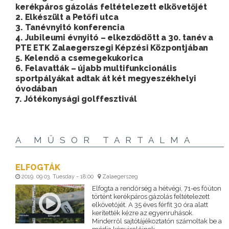
kerékpáros gázolás feltételezett elkövetőjét
2. Elkészült a Petőfi utca
3. Tanévnyitó konferencia
4. Jubileumi évnyitó – elkezdődött a 30. tanév a
PTE ETK Zalaegerszegi Képzési Központjában
5. Kelendő a csemegekukorica
6. Felavatták – újabb multifunkcionális
sportpályákat adtak át két megyeszékhelyi
óvodában
7. Jótékonysági golffesztivál
A MŰSOR TARTALMA
ELFOGTÁK
2019. 09 03. Tuesday - 18:00
Zalaegerszeg
Elfogta a rendőrség a hétvégi, 71-es főúton
történt kerékpáros gázolás feltételezett
elkövetőjét. A 35 éves férfit 30 óra alatt
kerítették kézre az egyenruhások.
Minderről sajtótájékoztatón számoltak be a