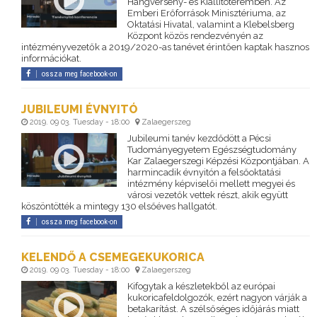
Hangverseny- és Kiállítóteremben. Az
Emberi Erőforrások Minisztériuma, az
Oktatási Hivatal, valamint a Klebelsberg
Központ közös rendezvényén az
intézményvezetők a 2019/2020-as tanévet érintően kaptak hasznos
információkat.
ossza meg facebook-on
JUBILEUMI ÉVNYITÓ
2019. 09 03. Tuesday - 18:00
Zalaegerszeg
Jubileumi tanév kezdődött a Pécsi
Tudományegyetem Egészségtudomány
Kar Zalaegerszegi Képzési Központjában. A
harmincadik évnyitón a felsőoktatási
intézmény képviselői mellett megyei és
városi vezetők vettek részt, akik együtt
köszöntötték a mintegy 130 elsőéves hallgatót.
ossza meg facebook-on
KELENDŐ A CSEMEGEKUKORICA
2019. 09 03. Tuesday - 18:00
Zalaegerszeg
Kifogytak a készletekből az európai
kukoricafeldolgozók, ezért nagyon várják a
betakarítást. A szélsőséges időjárás miatt