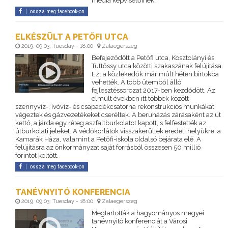
média képviselőinek.
ossza meg facebook-on
ELKÉSZÜLT A PETŐFI UTCA
2019. 09 03. Tuesday - 18:00
Zalaegerszeg
Befejeződött a Petőfi utca, Kosztolányi és
Tüttőssy utca közötti szakaszának felújítása.
Ezt a közlekedők már múlt héten birtokba
vehették. A több ütemből álló
fejlesztéssorozat 2017-ben kezdődött. Az
elmúlt években itt többek között
szennyvíz-, ívóvíz- és csapadékcsatorna rekonstrukciós munkákat
végeztek és gázvezetékeket cseréltek. A beruházás zárásaként az út
kettő, a járda egy réteg aszfaltburkolatot kapott, s felfestették az
útburkolati jeleket. A védőkorlátok visszakerültek eredeti helyükre, a
Kamarák Háza, valamint a Petőfi-iskola oldalsó bejárata elé. A
felújításra az önkormányzat saját forrásból összesen 50 millió
forintot költött.
ossza meg facebook-on
TANÉVNYITÓ KONFERENCIA
2019. 09 03. Tuesday - 18:00
Zalaegerszeg
Megtartották a hagyományos megyei
tanévnyitó konferenciát a Városi