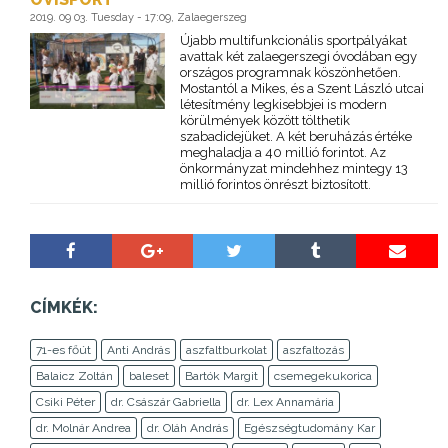
2019. 09 03. Tuesday - 17:09, Zalaegerszeg
Újabb multifunkcionális sportpályákat
avattak két zalaegerszegi óvodában egy
országos programnak köszönhetően.
Mostantól a Mikes, és a Szent László utcai
létesítmény legkisebbjei is modern
körülmények között tölthetik
szabadidejüket. A két beruházás értéke
meghaladja a 40 millió forintot. Az
önkormányzat mindehhez mintegy 13
millió forintos önrészt biztosított.
CÍMKÉK:
71-es főút
Anti András
aszfaltburkolat
aszfaltozás
Balaicz Zoltán
baleset
Bartók Margit
csemegekukorica
Csiki Péter
dr. Császár Gabriella
dr. Lex Annamária
dr. Molnár Andrea
dr. Oláh András
Egészségtudomány Kar