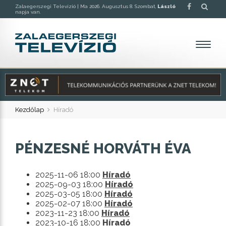
Zalaegerszegi Televízió |
Ma 2026. Augusztus 8. Szombat,
László
napja van.
Kezdőlap
Híradó
PÉNZESNÉ HORVÁTH ÉVA
2025-11-06 18:00
Híradó
2025-09-03 18:00
Híradó
2025-03-05 18:00
Híradó
2025-02-07 18:00
Híradó
2023-11-23 18:00
Híradó
2023-10-16 18:00
Híradó