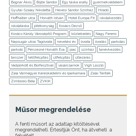
Bognár Ákos
Böjte Sándor
Egy táska esély
gyermekvédelem
Gyutai-Szalay Nikoletta
Hevesi Sándor Színház
Híradó
Hoffhalter utca
Horváth István
Hotel Europa Fit
iskolakezdés
iskolatáska
jótékonyság
Kovács Dezső
Kovács Károly Városépítő Program
közlekedés
Nagy Ferenc
Napsugár utcai Tagóvoda
nevelési év
óvoda
óvodás
parkolás
parkoló
Pénzesné Horváth Éva
piac
színház
tanévkezdés
tanszer
tetőfelújítás
útfelújítás
útlezárás
Vadpörkölt és Borfesztivál
vásárcsarnok
Vigh László
Zala Vármegyei Kereskedelmi és Iparkamara
Zalai Teríték
Zimborás Béla
ZVKIK
Műsor megrendelése
A fenti műsort az adatlap kitöltésével
megrendelheti. Értesítjük Önt, ha átveheti a
felvételt.