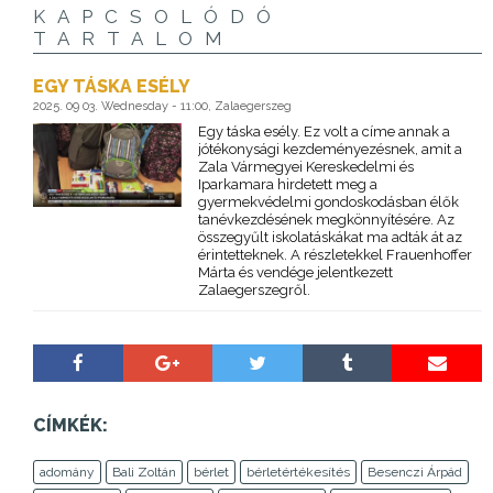
KAPCSOLÓDÓ
TARTALOM
EGY TÁSKA ESÉLY
2025. 09 03. Wednesday - 11:00, Zalaegerszeg
Egy táska esély. Ez volt a címe annak a
jótékonysági kezdeményezésnek, amit a
Zala Vármegyei Kereskedelmi és
Iparkamara hirdetett meg a
gyermekvédelmi gondoskodásban élők
tanévkezdésének megkönnyítésére. Az
összegyűlt iskolatáskákat ma adták át az
érintetteknek. A részletekkel Frauenhoffer
Márta és vendége jelentkezett
Zalaegerszegről.
CÍMKÉK:
adomány
Bali Zoltán
bérlet
bérletértékesítés
Besenczi Árpád