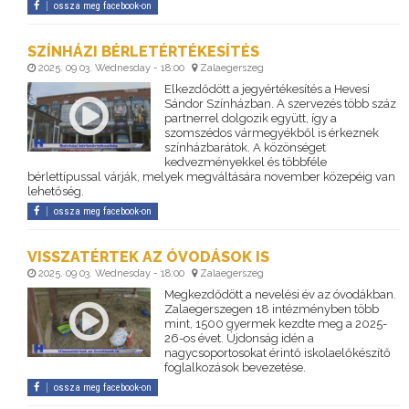
ossza meg facebook-on
SZÍNHÁZI BÉRLETÉRTÉKESÍTÉS
2025. 09 03. Wednesday - 18:00
Zalaegerszeg
Elkezdődött a jegyértékesítés a Hevesi
Sándor Színházban. A szervezés több száz
partnerrel dolgozik együtt, így a
szomszédos vármegyékből is érkeznek
színházbarátok. A közönséget
kedvezményekkel és többféle
bérlettípussal várják, melyek megváltására november közepéig van
lehetőség.
ossza meg facebook-on
VISSZATÉRTEK AZ ÓVODÁSOK IS
2025. 09 03. Wednesday - 18:00
Zalaegerszeg
Megkezdődött a nevelési év az óvodákban.
Zalaegerszegen 18 intézményben több
mint, 1500 gyermek kezdte meg a 2025-
26-os évet. Újdonság idén a
nagycsoportosokat érintő iskolaelőkészítő
foglalkozások bevezetése.
ossza meg facebook-on