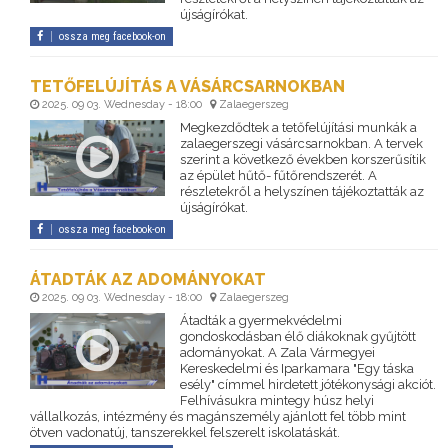
újságírókat.
ossza meg facebook-on
TETŐFELÚJÍTÁS A VÁSÁRCSARNOKBAN
2025. 09 03. Wednesday - 18:00
Zalaegerszeg
Megkezdődtek a tetőfelújítási munkák a
zalaegerszegi vásárcsarnokban. A tervek
szerint a következő években korszerűsítik
az épület hűtő- fűtőrendszerét. A
részletekről a helyszínen tájékoztatták az
újságírókat.
ossza meg facebook-on
ÁTADTÁK AZ ADOMÁNYOKAT
2025. 09 03. Wednesday - 18:00
Zalaegerszeg
Átadták a gyermekvédelmi
gondoskodásban élő diákoknak gyűjtött
adományokat. A Zala Vármegyei
Kereskedelmi és Iparkamara "Egy táska
esély" címmel hirdetett jótékonysági akciót.
Felhívásukra mintegy húsz helyi
vállalkozás, intézmény és magánszemély ajánlott fel több mint
ötven vadonatúj, tanszerekkel felszerelt iskolatáskát.