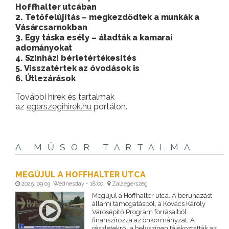
Hoffhalter utcában
2. Tetőfelújítás – megkezdődtek a munkák a
Vásárcsarnokban
3. Egy táska esély – átadták a kamarai
adományokat
4. Színházi bérletértékesítés
5. Visszatértek az óvodások is
6. Útlezárások
További hírek és tartalmak
az
egerszegihirek.hu
portálon.
A MŰSOR TARTALMA
MEGÚJUL A HOFFHALTER UTCA
2025. 09 03. Wednesday - 18:00
Zalaegerszeg
Megújul a Hoffhalter utca. A beruházást
állami támogatásból, a Kovács Károly
Városépítő Program forrásaiból
finanszírozza az önkormányzat. A
részletekről a helyszínen tájékoztatták az