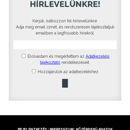
HÍRLEVELÜNKRE!
Kérjük, iratkozzon fel hírlevelünkre.
Adja meg email címét, és rendszeresen tájékoztatjuk
emailben a legfrissebb hírekről.
Elolvastam és megértettem az
Adatkezelési
tájékoztató
rendelkezéseit.
Hozzájárulok az adatkezeléshez.
BEJELENTKEZÉS
|
IMPRESSZUM
|
KÖZÉRDEKŰ ADATOK