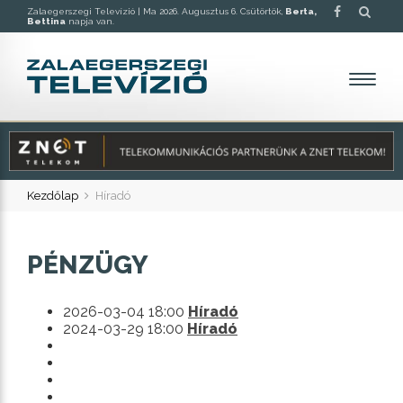
Zalaegerszegi Televízió |
Ma 2026. Augusztus 6. Csütörtök,
Berta,
Bettina
napja van.
Kezdőlap
Híradó
PÉNZÜGY
2026-03-04 18:00
Híradó
2024-03-29 18:00
Híradó