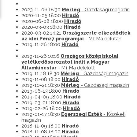
2023-11-06 18:30
Mérleg
- Gazdasági magazin
2020-11-05 18:00
Híradó
2020-06-08 18:00
Híradó
2020-03-03 18:00
Híradó
2020-03-02 14:21
Országszerte elkezdődtek
az idei Pénz7 programjai
- M1 Ma délután
2019-11-26 18:00
Híradó
2019-11-26 10:16
Országos középiskolai
vetélkedősorozatot indít a Magyar
Államkincstár
- M1 Ma délelőtt
2019-11-18 18:30
Mérleg
- Gazdasági magazin
2019-11-08 18:00
Híradó
2019-10-21 18:30
Mérleg
- Gazdasági magazin
2019-06-13 18:00
Híradó
2019-04-09 18:00
Híradó
2019-03-01 18:00
Híradó
2019-02-26 18:00
Híradó
2019-01-17 18:30
Egerszegi Esték
- Közéleti
magazin
2018-11-09 18:00
Híradó
2018-11-08 18:00
Híradó