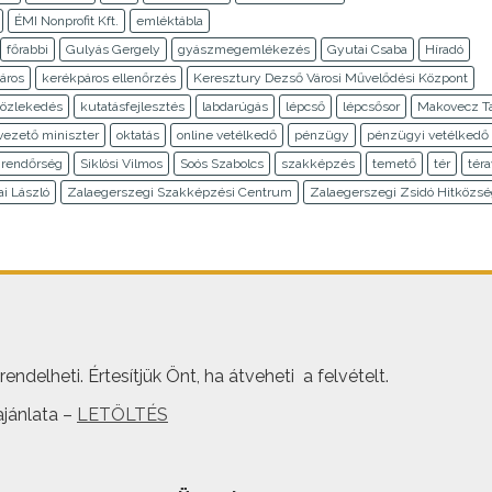
ÉMI Nonprofit Kft.
emléktábla
főrabbi
Gulyás Gergely
gyászmegemlékezés
Gyutai Csaba
Híradó
áros
kerékpáros ellenőrzés
Keresztury Dezső Városi Művelődési Központ
özlekedés
kutatásfejlesztés
labdarúgás
lépcső
lépcsősor
Makovecz T
vezető miniszter
oktatás
online vetélkedő
pénzügy
pénzügyi vetélkedő
rendőrség
Siklósi Vilmos
Soós Szabolcs
szakképzés
temető
tér
téra
ai László
Zalaegerszegi Szakképzési Centrum
Zalaegerszegi Zsidó Hitközs
ndelheti. Értesítjük Önt, ha átveheti a felvételt.
jánlata –
LETÖLTÉS