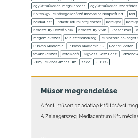
együttműködési megállapodás
együttműködési szerződés
Építésügyi Minőségellenőrző Innovációs Nonprofit Kft.
foci
holokauszt
infrastrukturális fejlesztés
kerékpár
kerékp
Keresztury Dezső VMK
Keresztury VMK
koszorúzás
k
megemlékezés
Miniszterelnökség
Miniszterelnökséget 
Puskás Akadémia
Puskás Akadémia FC
Radnóti Zoltán
továbbképzés
vetélkedő
Vigyázz Kész Pénz!
Vizlendv
Zrínyi Miklós Gimnázium
zsidó
ZTE FC
Műsor megrendelése
A fenti műsort az adatlap kitöltésével megre
A Zalaegerszegi Médiacentrum Kft. médiaa