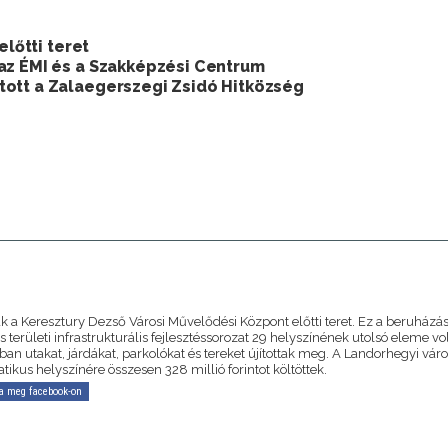
előtti teret
az ÉMI és a Szakképzési Centrum
tott a Zalaegerszegi Zsidó Hitközség
A
k a Keresztury Dezső Városi Művelődési Központ előtti teret. Ez a beruházás
s területi infrastrukturális fejlesztéssorozat 29 helyszínének utolsó eleme vol
an utakat, járdákat, parkolókat és tereket újítottak meg. A Landorhegyi vár
kus helyszínére összesen 328 millió forintot költöttek.
a meg facebook-on