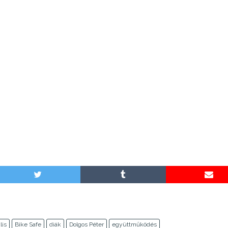
lis
Bike Safe
diák
Dolgos Péter
együttműködés