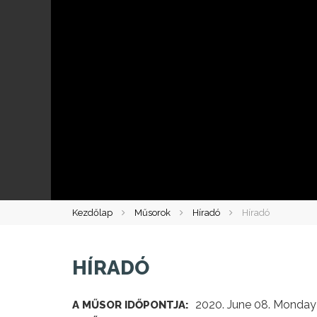
Kezdőlap
Műsorok
Híradó
Híradó
HÍRADÓ
2020. June 08. Monday
A MŰSOR IDŐPONTJA: