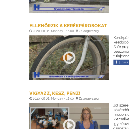
ELLENŐRZIK A KERÉKPÁROSOKAT
2020. 06 08. Monday - 18:00
Zalaegerszeg
Kerékpáro
kezdődő 
Safe pro
beazonos
tulajdon
ossz
VIGYÁZZ, KÉSZ, PÉNZ!
2020. 06 08. Monday - 18:00
Zalaegerszeg
Jól szere
középdön
módon, on
kiemelke
így képvi
csapatai