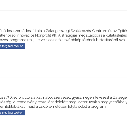
ködési szerződést írt alá a Zalaegerszegi Szakképzési Centrum és az Építé
lenőrző Innovációs Nonprofit Kft. A stratégiai megállapodás a kutatásfejles
zési programokról, illetve az oktatók továbbképzésének biztosításáról szól.
a meg facebook-on
uszt 76. évfordulója alkalmából szervezett gyászmegemlékezést a Zalaege
tközség. A rendezvény részeként délelőtt megkoszorúzták a megyeszékhel
ó emléktáblákat, majd a zsidó temetőben folytatódott a program.
a meg facebook-on