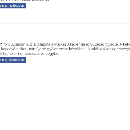
a meg facebook-on
27. fordulójában a ZTE csapata a Puskás Akadémia együttesét fogadta. A kék
a kaposvári siker után újabb győzelemre készültek. A találkozó az egerszegi
ik bajnoki mérkőzese is volt egyben.
a meg facebook-on