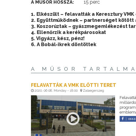
15 perc
A MŰSOR HOSSZA:
1. Elkészült – felavatták a Keresztury VMK 
2. Együttműködnek – partnerséget kötött 
3. Koszorúztak – gyászmegemlékezést tar
4. Ellenőrzik a kerékpárosokat
5. Vigyázz, kész, pénz!
6. A Bobál-ikrek döntöttek
A MŰSOR TARTALM
FELAVATTÁK A VMK ELŐTTI TERET
2020. 06 08. Monday - 18:00
Zalaegerszeg
Felavattá
milliárdo
programb
emblemati
ossz