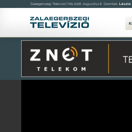
Zalaegerszegi Televízió |
Ma 2026. Augusztus 8. Szombat,
László
K