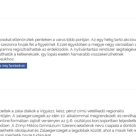
sokat ellenőriztek pénteken a város több pontján. Az egy hétig tartó akcióv
szezonra hívják fel a figyelmet. Ezzel egyidőben a megye négy városában 
gramra regisztrálhattak az érdeklődők. A nyilvántartási rendszer segítségév
íthatók a kétkerekűek, így lopás esetén hamarabb visszakerülhetnek
osukhoz.
a meg facebook-on
peltek a zalai diákok a Vigyázz, kész, pénz! című vetélkedő regionális
tőjén. A zalaegerszegiek az idén 10. alkalommal megrendezett, és rendh
line formában zajlott versenyen az 5-6. osztályos korcsoportban teljesített
dően. A Zrínyi Miklós Gimnázium Szerencsetallérok nevű csapata a döntőbe 
selhetik iskolájukat és Zalaegerszeget a legjobbak között, ahol a másik hét r
val mérhetik össze tudásukat.