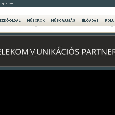
napja van.
EZDŐOLDAL
MŰSOROK
MŰSORÚJSÁG
ÉLŐ ADÁS
RÓLU