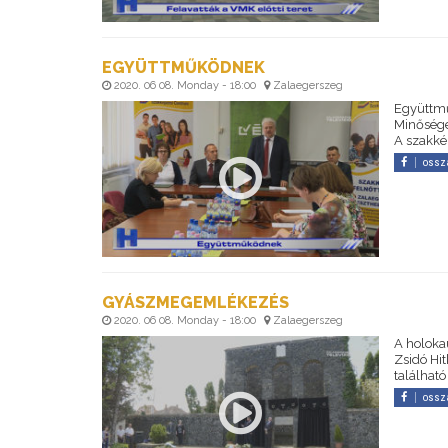
EGYÜTTMŰKÖDNEK
2020. 06 08. Monday - 18:00
Zalaegerszeg
Együttmű
Minőségel
A szakkép
ossz
GYÁSZMEGEMLÉKEZÉS
2020. 06 08. Monday - 18:00
Zalaegerszeg
A holoka
Zsidó Hi
találhat
ossz