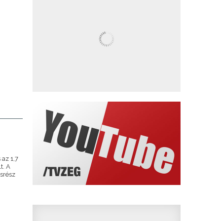
 az 1,7
t. A
osrész