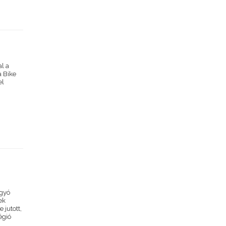
al a
a Bike
el
agyó
ek
jutott,
égió