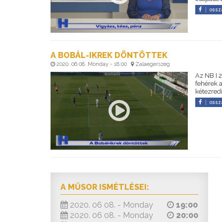
ossz
A BOBÁL-IKREK DÖNTÖTTEK
2020. 06 08. Monday - 18:00
Zalaegerszeg
Az NB I 
fehérek 
kétezred
ossz
A MŰSOR ISMÉTLÉSEI:
2020. 06 08. - Monday
19:00
2020. 06 08. - Monday
20:00