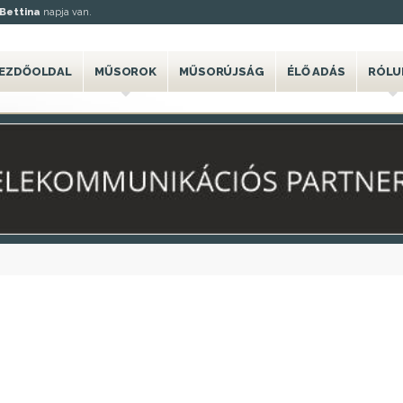
Bettina
napja van.
EZDŐOLDAL
MŰSOROK
MŰSORÚJSÁG
ÉLŐ ADÁS
RÓLU