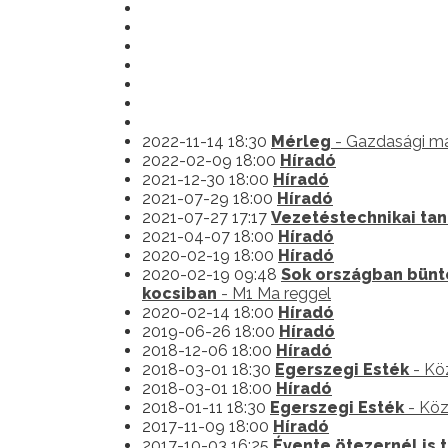
2022-11-14 18:30
Mérleg
- Gazdasági m
2022-02-09 18:00
Híradó
2021-12-30 18:00
Híradó
2021-07-29 18:00
Híradó
2021-07-27 17:17
Vezetéstechnikai ta
2021-04-07 18:00
Híradó
2020-02-19 18:00
Híradó
2020-02-19 09:48
Sok országban büntet
kocsiban
- M1 Ma reggel
2020-02-14 18:00
Híradó
2019-06-26 18:00
Híradó
2018-12-06 18:00
Híradó
2018-03-01 18:30
Egerszegi Esték
- Kö
2018-03-01 18:00
Híradó
2018-01-11 18:30
Egerszegi Esték
- Köz
2017-11-09 18:00
Híradó
2017-10-03 16:25
Évente ötezernél is 