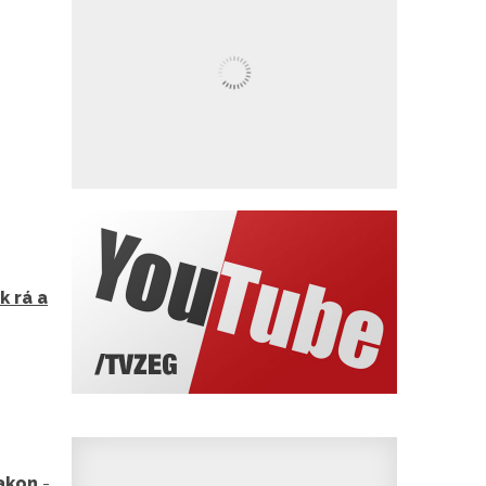
k rá a
takon
-