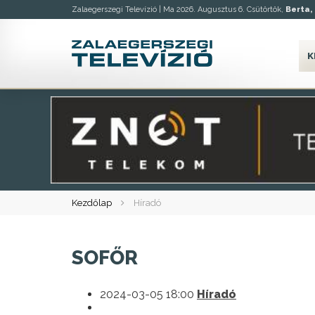
Zalaegerszegi Televízió |
Ma 2026. Augusztus 6. Csütörtök,
Berta, 
K
Kezdőlap
Híradó
SOFŐR
2024-03-05 18:00
Híradó