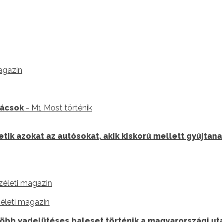
agazin
nácsok
- M1 Most történik
ik azokat az autósokat, akik kiskorú mellett gyújtana
zéleti magazin
életi magazin
több vadelütéses baleset történik a magyarországi u