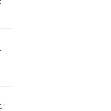
n
t
az
vező
eti