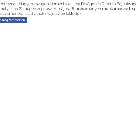
rendeznek Magyarországon Nemzetközi Légi Favágó- és Faápoló Bajnokságo
helyszíne Zalaegerszeg lesz. A május 28-ai eseményen munkamászást, spe
és társmenést is láthatnak majd az érdeklődők.
a meg facebook-on