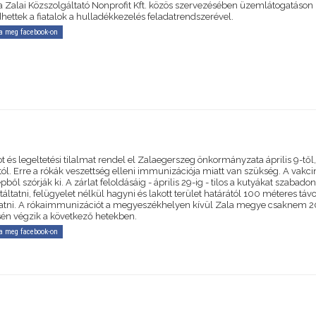
a Zalai Közszolgáltató Nonprofit Kft. közös szervezésében üzemlátogatáson
hettek a fiatalok a hulladékkezelés feladatrendszerével.
a meg facebook-on
t és legeltetési tilalmat rendel el Zalaegerszeg önkormányzata április 9-től
ól. Erre a rókák veszettség elleni immunizációja miatt van szükség. A vakci
ből szórják ki. A zárlat feloldásáig - április 29-ig - tilos a kutyákat szabado
táltatni, felügyelet nélkül hagyni és lakott terület határától 100 méteres tá
ttatni. A rókaimmunizációt a megyeszékhelyen kívül Zala megye csaknem 
sén végzik a következő hetekben.
a meg facebook-on