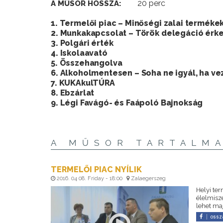
20 perc
A MŰSOR HOSSZA:
1. Termelői piac – Minőségi zalai termék
2. Munkakapcsolat – Török delegáció érke
3. Polgári érték
4. Iskolaavató
5. Összehangolva
6. Alkoholmentesen – Soha ne igyál, ha ve
7. KUKAkulTÚRA
8. Ebzárlat
9. Légi Favágó- és Faápoló Bajnokság
A MŰSOR TARTALM
TERMELŐI PIAC NYÍLIK
2016. 04 08. Friday - 18:00
Zalaegerszeg
Helyi te
élelmisz
lehet ma
ossz