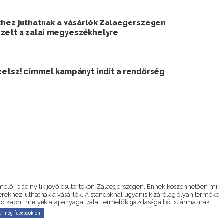
ekhez juthatnak a vásárlók Zalaegerszegen
zett a zalai megyeszékhelyre
zetsz! címmel kampányt indít a rendőrség
A
rmelői piac nyílik jövő csütörtökön Zalaegerszegen. Ennek köszönhetően mi
erekhez juthatnak a vásárlók. A standoknál ugyanis kizárólag olyan terméke
jd kapni, melyek alapanyagai zalai termelők gazdaságaiból származnak.
a meg facebook-on