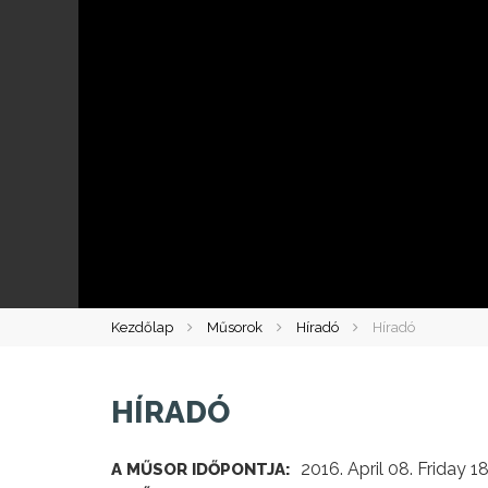
Kezdőlap
Műsorok
Híradó
Híradó
HÍRADÓ
2016. April 08. Friday 1
A MŰSOR IDŐPONTJA: