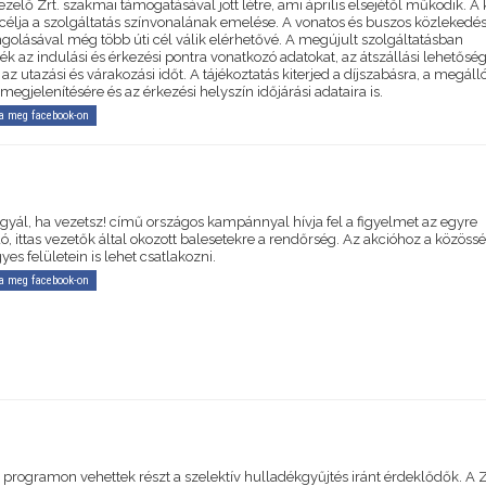
elő Zrt. szakmai támogatásával jött létre, ami április elsejétől működik. A 
 célja a szolgáltatás színvonalának emelése. A vonatos és buszos közlekedé
golásával még több úti cél válik elérhetővé. A megújult szolgáltatásban
ték az indulási és érkezési pontra vonatkozó adatokat, az átszállási lehetősé
az utazási és várakozási időt. A tájékoztatás kiterjed a díjszabásra, a megáll
megjelenítésére és az érkezési helyszín időjárási adataira is.
a meg facebook-on
igyál, ha vezetsz! című országos kampánnyal hívja fel a figyelmet az egyre
, ittas vezetők által okozott balesetekre a rendőrség. Az akcióhoz a közössé
es felületein is lehet csatlakozni.
a meg facebook-on
 programon vehettek részt a szelektív hulladékgyűjtés iránt érdeklődők. A 