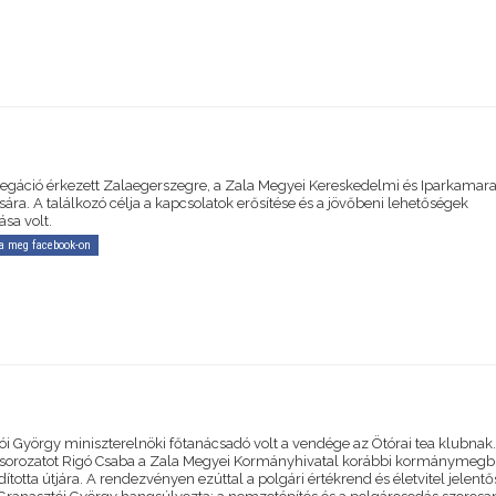
legáció érkezett Zalaegerszegre, a Zala Megyei Kereskedelmi és Iparkamar
ra. A találkozó célja a kapcsolatok erősítése és a jövőbeni lehetőségek
sa volt.
a meg facebook-on
ói György miniszterelnöki főtanácsadó volt a vendége az Ötórai tea klubnak
orozatot Rigó Csaba a Zala Megyei Kormányhivatal korábbi kormánymegbí
dította útjára. A rendezvényen ezúttal a polgári értékrend és életvitel jelent