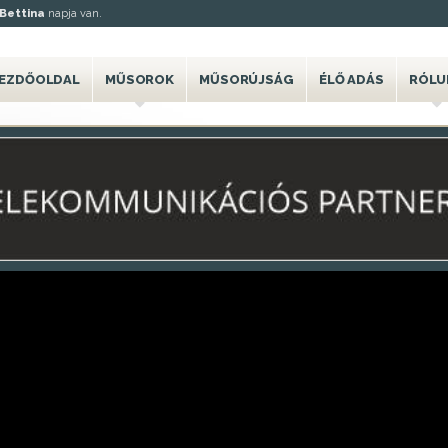
Bettina
napja van.
EZDŐOLDAL
MŰSOROK
MŰSORÚJSÁG
ÉLŐ ADÁS
RÓLU