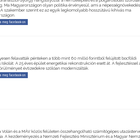
. Granasztói György hangsúlyozta: a nemzetépítés és a polgárosodás szorosa
g. Ma Magyarországon olyan politika érvényesül, ami a népességnövekedés
. A szakember szerint ez az egyik legkomolyabb hosszútávú kihívás ma
rszágon.
a meg facebook-on
sen felavatták pénteken a több mint 60 millió forintból felújított bocföldi
 Iskolát. A 25 éves épület energetikai rekonstrukción esett át. A fejlesztéssel 
körülményeit évtizedekre szólóan modernizálták.
a meg facebook-on
 a Volán és a MÁV közös felületen összehangolható számítógépes utazáster
a. A kezdeményezés a Nemzeti Fejlesztési Minisztérium és a Magyar Nemz