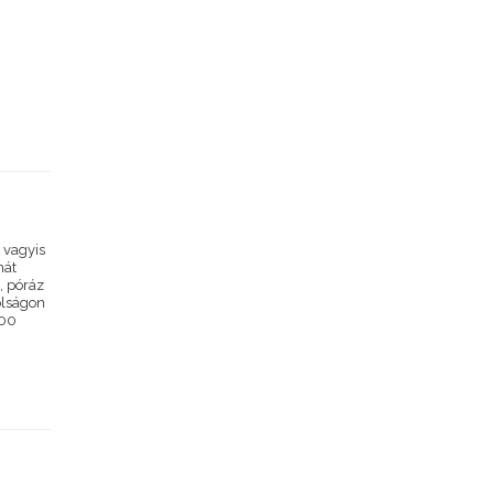
, vagyis
nát
n, póráz
volságon
200