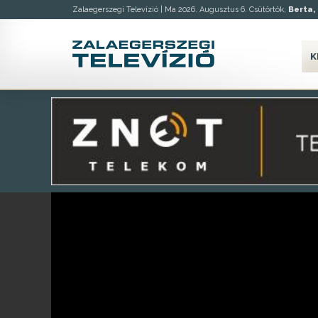
Zalaegerszegi Televízió |
Ma 2026. Augusztus 6. Csütörtök,
Berta, 
K