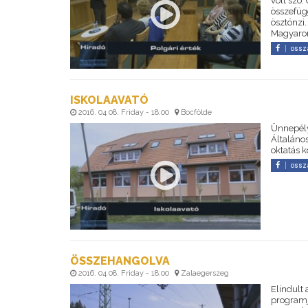
volt szó
összefüg
ösztönzi
Magyaro
ossz
ISKOLAAVATÓ
2016. 04 08. Friday - 18:00
Bocfölde
Ünnepélye
Általános
oktatás 
ossz
ÖSSZEHANGOLVA
2016. 04 08. Friday - 18:00
Zalaegerszeg
Elindult
programj