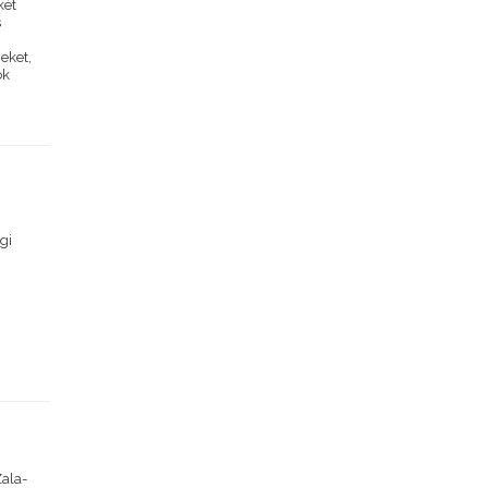
két
s
geket,
ók
gi
Zala-