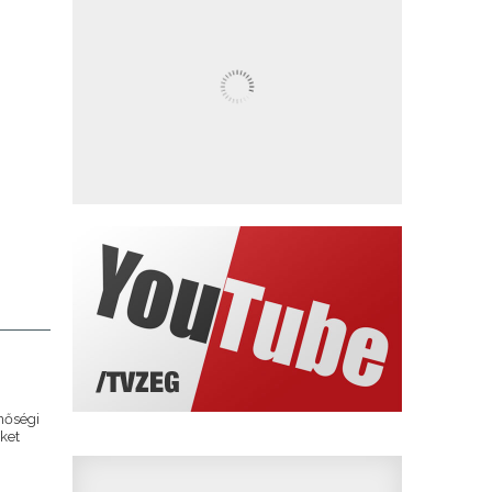
nőségi
ket