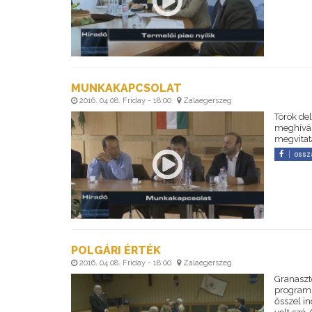
MUNKAKAPCSOLAT
2016. 04 08. Friday - 18:00
Zalaegerszeg
Török de
meghívásá
megvitatá
ossz
POLGÁRI ÉRTÉK
2016. 04 08. Friday - 18:00
Zalaegerszeg
Granaszt
programs
ősszel in