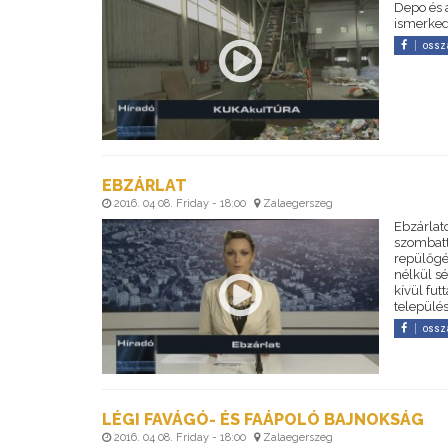
Depo és 
ismerked
ossz
EBZÁRLAT
2016. 04 08. Friday - 18:00
Zalaegerszeg
Ebzárlato
szombatt
repülőgép
nélkül sé
kívül fu
települé
ossz
LÉGI FAVÁGÓ- ÉS FAÁPOLÓ BAJNOKSÁG
2016. 04 08. Friday - 18:00
Zalaegerszeg