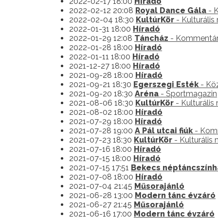
2022-02-17 18:00
Híradó
2022-02-12 20:08
Royal Dance Gála
- 
2022-02-04 18:30
KultúrKör
- Kulturáli
2022-01-31 18:00
Híradó
2022-01-29 12:08
Táncház
- Kommentár 
2022-01-28 18:00
Híradó
2022-01-11 18:00
Híradó
2021-12-27 18:00
Híradó
2021-09-28 18:00
Híradó
2021-09-21 18:30
Egerszegi Esték
- Köz
2021-09-20 18:30
Aréna
- Sportmagazin
2021-08-06 18:30
KultúrKör
- Kulturális
2021-08-02 18:00
Híradó
2021-07-29 18:00
Híradó
2021-07-28 19:00
A Pál utcai fiúk
- Komm
2021-07-23 18:30
KultúrKör
- Kulturális
2021-07-16 18:00
Híradó
2021-07-15 18:00
Híradó
2021-07-15 17:51
Bekecs néptáncszính
2021-07-08 18:00
Híradó
2021-07-04 21:45
Műsorajánló
2021-06-28 13:00
Modern tánc évzáró
2021-06-27 21:45
Műsorajánló
2021-06-16 17:00
Modern tánc évzáró