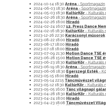
2024-10-14 18:30
Aréna
- Sportmagazin
2024-06-03 18:30
Aréna
- Sportmagazi
2024-05-03 18:30
KultúrKör
- Kulturáli
2024-02-26 18:30
Aréna
- Sportmagazin
2024-02-26 18:00
Híradó
2024-02-24 16:07
12. Press Dance Ne
2024-02-16 18:30
KultúrKör
- Kulturális
2023-12-26 22:30
Karácsonyi műsorok
2023-08-22 18:00
Híradó
2023-08-17 18:00
Híradó
2023-07-18 18:00
Híradó
2023-07-09 21:30
Motion Dance TSE é
2023-06-28 15:00
Motion Dance TSE é
2023-06-23 18:30
KultúrKör
- Kulturális
2023-06-19 18:30
Aréna
- Sportmagazin
2023-06-06 18:30
Egerszegi Esték
- Kö
2023-05-15 18:00
Híradó
2023-05-14 22:15
Táncművészet világ
2023-05-12 18:30
KultúrKör
- Kulturális
2023-05-05 16:00
Tánc világnapi gál
2023-04-28 18:30
KultúrKör
- Kulturáli
2023-04-24 18:00
Híradó
2023-04-23 18:08
Táncművészet Világ