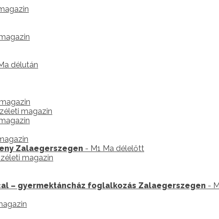
 magazin
s magazin
Ma délután
s magazin
zéleti magazin
s magazin
 magazin
seny Zalaegerszegen
- M1 Ma délelőtt
zéleti magazin
ccal – gyermektáncház foglalkozás Zalaegerszegen
- M
 magazin