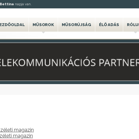
Bettina
napja van.
EZDŐOLDAL
MŰSOROK
MŰSORÚJSÁG
ÉLŐ ADÁS
RÓLU
zéleti magazin
zéleti magazin