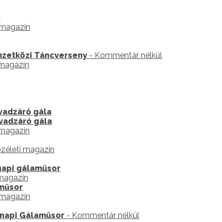
n
s magazin
mzetközi Táncverseny
- Kommentár nélkül
 magazin
vadzáró gála
vadzáró gála
 magazin
zéleti magazin
napi gálaműsor
 magazin
aműsor
s magazin
napi Gálaműsor
- Kommentár nélkül