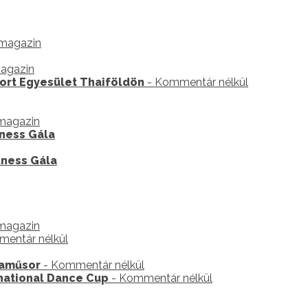
 magazin
magazin
ort Egyesület Thaiföldön
- Kommentár nélkül
 magazin
ness Gála
tness Gála
 magazin
entár nélkül
laműsor
- Kommentár nélkül
rnational Dance Cup
- Kommentár nélkül