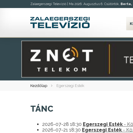
Zalaegerszegi Televízió |
Ma 2026. Augusztus 6. Csütörtök,
Berta, 
K
Kezdőlap
Egerszegi Esték
TÁNC
2026-07-28 18:30
Egerszegi Esték
- Kö
2026-07-21 18:30
Egerszegi Esték
- Kö