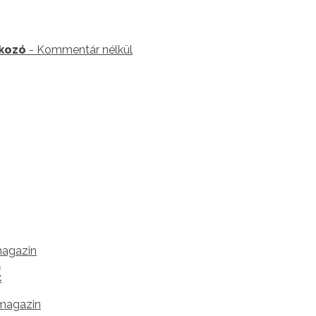
lkozó
- Kommentár nélkül
magazin
t
t
 magazin