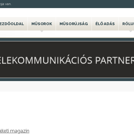
ja van.
EZDŐOLDAL
MŰSOROK
MŰSORÚJSÁG
ÉLŐ ADÁS
RÓLU
életi magazin