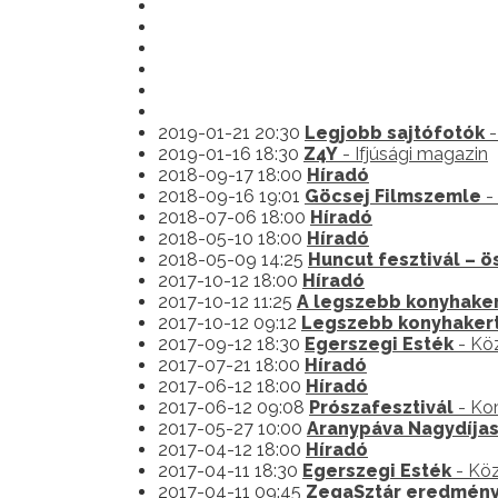
2019-01-21 20:30
Legjobb sajtófotók
-
2019-01-16 18:30
Z4Y
- Ifjúsági magazin
2018-09-17 18:00
Híradó
2018-09-16 19:01
Göcsej Filmszemle
- 
2018-07-06 18:00
Híradó
2018-05-10 18:00
Híradó
2018-05-09 14:25
Huncut fesztivál – 
2017-10-12 18:00
Híradó
2017-10-12 11:25
A legszebb konyhaker
2017-10-12 09:12
Legszebb konyhaker
2017-09-12 18:30
Egerszegi Esték
- Köz
2017-07-21 18:00
Híradó
2017-06-12 18:00
Híradó
2017-06-12 09:08
Prószafesztivál
- Ko
2017-05-27 10:00
Aranypáva Nagydíja
2017-04-12 18:00
Híradó
2017-04-11 18:30
Egerszegi Esték
- Köz
2017-04-11 09:45
ZegaSztár eredmény