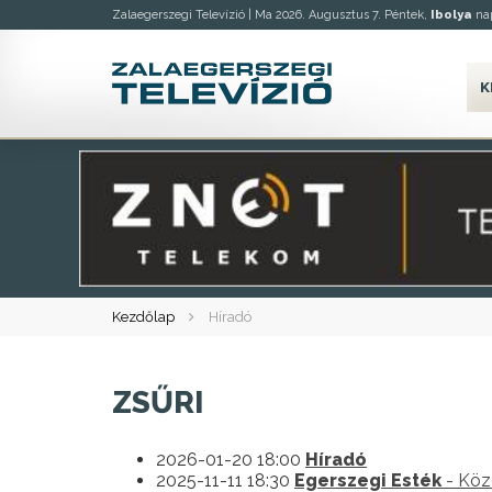
Zalaegerszegi Televízió |
Ma 2026. Augusztus 7. Péntek,
Ibolya
nap
K
Kezdőlap
Híradó
ZSŰRI
2026-01-20 18:00
Híradó
2025-11-11 18:30
Egerszegi Esték
- Köz