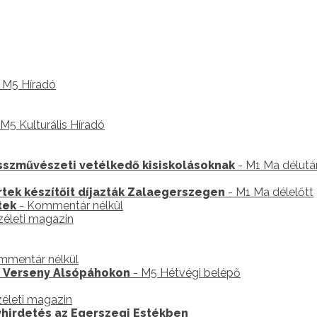
 M5 Híradó
M5 Kulturális Híradó
összművészeti vetélkedő kisiskolásoknak
- M1 Ma délutá
tek készítőit díjazták Zalaegerszegen
- M1 Ma délelőtt
tek
- Kommentár nélkül
életi magazin
mmentár nélkül
s Verseny Alsópáhokon
- M5 Hétvégi belépő
életi magazin
hirdetés az Egerszegi Estékben