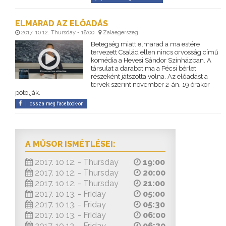
ELMARAD AZ ELŐADÁS
2017. 10 12. Thursday - 18:00
Zalaegerszeg
Betegség miatt elmarad a ma estére
tervezett Család ellen nincs orvosság című
komédia a Hevesi Sándor Színházban. A
társulat a darabot ma a Pécsi bérlet
részeként játszotta volna. Az előadást a
tervek szerint november 2-án, 19 órakor
pótolják.
ossza meg facebook-on
A MŰSOR ISMÉTLÉSEI:
2017. 10 12. - Thursday
19:00
2017. 10 12. - Thursday
20:00
2017. 10 12. - Thursday
21:00
2017. 10 13. - Friday
05:00
2017. 10 13. - Friday
05:30
2017. 10 13. - Friday
06:00
2017. 10 13. - Friday
06:30