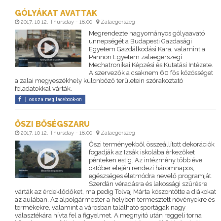
GÓLYÁKAT AVATTAK
2017. 10 12. Thursday - 18:00
Zalaegerszeg
Megrendezte hagyományos gólyaavató
ünnepségét a Budapesti Gazdasági
Egyetem Gazdálkodási Kara, valamint a
Pannon Egyetem zalaegerszegi
Mechatronikai Képzési és Kutatási Intézete.
A szervezők a csaknem 60 fős közösséget
a zalai megyeszékhely különböző területein szórakoztató
feladatokkal várták.
ossza meg facebook-on
ŐSZI BŐSÉGSZARU
2017. 10 12. Thursday - 18:00
Zalaegerszeg
Őszi terményekből összeállított dekorációk
fogadják az Izsák iskolába érkezőket
pénteken estig. Az intézmény több éve
október elején rendezi háromnapos,
egészséges életmódra nevelő programját.
Szerdán véradásra és lakossági szűrésre
várták az érdeklődőket, ma pedig Tolvaj Márta köszöntötte a diákokat
az aulában. Az alpolgármester a helyben termesztett növényekre és
termékekre, valamint a városban található sportágak nagy
választékára hívta fel a figyelmet. A megnyitó után reggeli torna