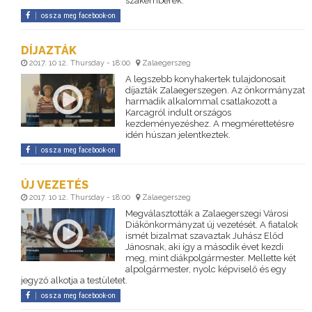
szakemberek.
ossza meg facebook-on
DÍJAZTÁK
2017. 10 12. Thursday - 18:00
Zalaegerszeg
A legszebb konyhakertek tulajdonosait
díjazták Zalaegerszegen. Az önkormányzat
harmadik alkalommal csatlakozott a
Karcagról indult országos
kezdeményezéshez. A megmérettetésre
idén húszan jelentkeztek.
ossza meg facebook-on
ÚJ VEZETÉS
2017. 10 12. Thursday - 18:00
Zalaegerszeg
Megválasztották a Zalaegerszegi Városi
Diákönkormányzat új vezetését. A fiatalok
ismét bizalmat szavaztak Juhász Előd
Jánosnak, aki így a második évet kezdi
meg, mint diákpolgármester. Mellette két
alpolgármester, nyolc képviselő és egy
jegyző alkotja a testületet.
ossza meg facebook-on