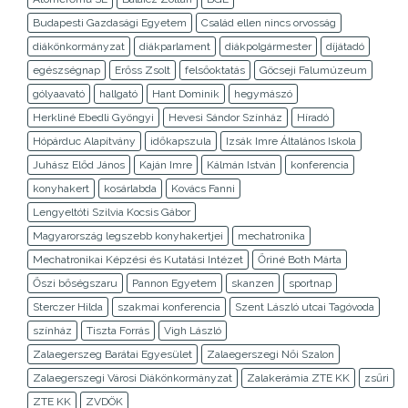
Budapesti Gazdasági Egyetem
Család ellen nincs orvosság
diákönkormányzat
diákparlament
diákpolgármester
díjátadó
egészségnap
Erőss Zsolt
felsőoktatás
Göcseji Falumúzeum
gólyaavató
hallgató
Hant Dominik
hegymászó
Herkliné Ebedli Gyöngyi
Hevesi Sándor Színház
Híradó
Hópárduc Alapítvány
időkapszula
Izsák Imre Általános Iskola
Juhász Előd János
Kaján Imre
Kálmán István
konferencia
konyhakert
kosárlabda
Kovács Fanni
Lengyeltóti Szilvia Kocsis Gábor
Magyarország legszebb konyhakertjei
mechatronika
Mechatronikai Képzési és Kutatási Intézet
Őriné Both Márta
Őszi bőségszaru
Pannon Egyetem
skanzen
sportnap
Sterczer Hilda
szakmai konferencia
Szent László utcai Tagóvoda
színház
Tiszta Forrás
Vigh László
Zalaegerszeg Barátai Egyesület
Zalaegerszegi Női Szalon
Zalaegerszegi Városi Diákönkormányzat
Zalakerámia ZTE KK
zsűri
ZTE KK
ZVDÖK