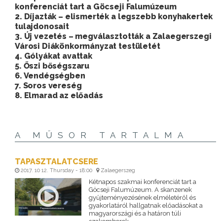
konferenciát tart a Göcseji Falumúzeum
2. Díjazták – elismerték a legszebb konyhakertek
tulajdonosait
3. Új vezetés – megválasztották a Zalaegerszegi
Városi Diákönkormányzat testületét
4. Gólyákat avattak
5. Őszi bőségszaru
6. Vendégségben
7. Soros vereség
8. Elmarad az előadás
A MŰSOR TARTALMA
TAPASZTALATCSERE
2017. 10 12. Thursday - 18:00
Zalaegerszeg
Kétnapos szakmai konferenciát tart a
Göcseji Falumúzeum. A skanzenek
gyűjteményezésének elméletéről és
gyakorlatáról hallgatnak előadásokat a
magyarországi és a határon túli