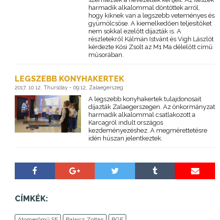
harmadik alkalommal döntöttek arról,
hogy kiknek van a legszebb veteményes és
gyümölcsöse. A kiemelkedően teljesítőket
nem sokkal ezelőtt díjazták is. A
részletekről Kálmán Istvánt és Vigh Lászlót
kérdezte Kósi Zsolt az M1 Ma délelőtt című
műsorában.
LEGSZEBB KONYHAKERTEK
2017. 10 12. Thursday - 09:12, Zalaegerszeg
A legszebb konyhakertek tulajdonosait
díjazták Zalaegerszegen. Az önkormányzat
harmadik alkalommal csatlakozott a
Karcagról indult országos
kezdeményezéshez. A megmérettetésre
idén húszan jelentkeztek.
CÍMKÉK:
Atomerőmű SE
Balaicz Zoltán
BGE