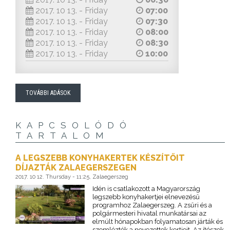
2017. 10 13. - Friday
07:00
2017. 10 13. - Friday
07:30
2017. 10 13. - Friday
08:00
2017. 10 13. - Friday
08:30
2017. 10 13. - Friday
10:00
TOVÁBBI ADÁSOK
KAPCSOLÓDÓ
TARTALOM
A LEGSZEBB KONYHAKERTEK KÉSZÍTŐIT
DÍJAZTÁK ZALAEGERSZEGEN
2017. 10 12. Thursday - 11:25, Zalaegerszeg
Idén is csatlakozott a Magyarország
legszebb konyhakertjei elnevezésű
programhoz Zalaegerszeg. A zsűri és a
polgármesteri hivatal munkatársai az
elmúlt hónapokban folyamatosan járták és
szemlézték a nevezettek kertjeit. Az ítészek