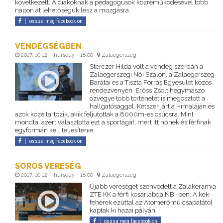
következett. A diákoknak a pedagógusok közreműködésével több
napon át lehetőségük lesz a mozgásra.
ossza meg facebook-on
VENDÉGSÉGBEN
2017. 10 12. Thursday - 18:00
Zalaegerszeg
Sterczer Hilda volt a vendég szerdán a
Zalaegerszegi Női Szalon, a Zalaegerszeg
Barátai és a Tiszta Forrás Egyesület közös
rendezvényén. Erőss Zsolt hegymászó
özvegye több történetet is megosztott a
hallgatósággal. Kétszer járt a Himaláján és
azok közé tartozik, akik feljutottak a 8000m-es csúcsra. Mint
mondta, azért választotta ezt a sportágat, mert itt nőnek és férfinak
egyformán kell teljesítenie.
ossza meg facebook-on
SOROS VERESÉG
2017. 10 12. Thursday - 18:00
Zalaegerszeg
Újabb vereséget szenvedett a Zalakerámia
ZTE KK a férfi kosárlabda NBI-ben. A kék-
fehérek ezúttal az Atomerőmű csapatától
kaptak ki hazai pályán.
ossza meg facebook-on