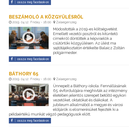
ossza meg facebook-on
BESZÁMOLÓ A KÖZGYŰLÉSRŐL
2019. 04 12. Friday - 18:00
Zalaegerszeg
Módosították a 2019-es költségvetést.
Emellett vezetői posztról és kitüntető
címekről döntöttek a képviselők a
csütörtöki közgyűlésen. Az ülést ma
sajtótájékoztatón értékelte Balaicz Zoltán
polgármester.
ossza meg facebook-on
BÁTHORY 65
2019. 04 12. Friday - 18:00
Zalaegerszeg
Ünnepelt a Báthory-iskola. Fennállásának
65. évfordulójára meghívták az intézmény
életében jelentős szerepet betöltő egykori
vezetőket, oktatókat és diákokat. A
jubileum alkalmából a megyei és városi
elöljárók is elismerésüket fejezték ki a
példaértékű munkát végző pedagógusok előtt.
ossza meg facebook-on