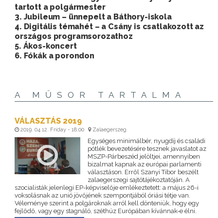
tartott a polgármester
3. Jubileum – ünnepelt a Báthory-iskola
4. Digitális témahét – a Csány is csatlakozott az
országos programsorozathoz
5. Ákos-koncert
6. Fókák a porondon
A MŰSOR TARTALMA
VÁLASZTÁS 2019
2019. 04 12. Friday - 18:00
Zalaegerszeg
Egységes minimálbér, nyugdíj és családi
pótlék bevezetésére tesznek javaslatot az
MSZP-Párbeszéd jelöltjei, amennyiben
bizalmat kapnak az európai parlamenti
választáson. Erről Szanyi Tibor beszélt
zalaegerszegi sajtótájékoztatóján. A
szocialisták jelenlegi EP-képviselője emlékeztetett: a május 26-i
voksolásnak az unió jövőjének szempontjából óriási tétje van.
Véleménye szerint a polgároknak arról kell dönteniük, hogy egy
fejlődő, vagy egy stagnáló, széthúz Európában kívánnak-e élni.