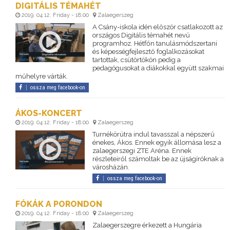
DIGITÁLIS TÉMAHÉT
2019. 04 12. Friday - 18:00
Zalaegerszeg
A Csány-iskola idén először csatlakozott az
országos Digitális témahét nevű
programhoz. Hétfőn tanulásmódszertani
és képességfejlesztő foglalkozásokat
tartottak, csütörtökön pedig a
pedagógusokat a diákokkal együtt szakmai
műhelyre várták.
ossza meg facebook-on
ÁKOS-KONCERT
2019. 04 12. Friday - 18:00
Zalaegerszeg
Turnékörútra indul tavasszal a népszerű
énekes, Ákos. Ennek egyik állomása lesz a
zalaegerszegi ZTE Aréna. Ennek
részleteiről számoltak be az újságíróknak a
városházán.
ossza meg facebook-on
FÓKÁK A PORONDON
2019. 04 12. Friday - 18:00
Zalaegerszeg
Zalaegerszegre érkezett a Hungária