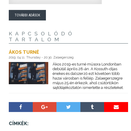
TOVÁBBI ADÁSOK
KAPCSOLÓDÓ
TARTALOM
ÁKOS TURNÉ
2019. 04 11. Thursday - 20:30, Zalaegerszeg
Ákos 2019-es turné műsora Londonban
debütál április 28-án. A Kossuth-díjas
énekes és dalszerző ezt követően több
hazai városban is fellép. Zalaegerszegre
május 25-én érkezik, ahol csütörtökön
sajtótájékoztatón ismertette a részleteket.
CÍMKÉK: