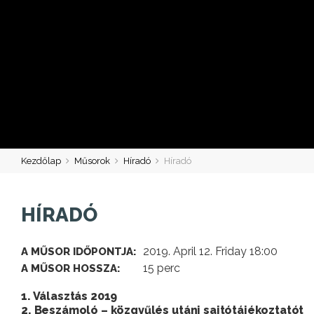
Kezdőlap
Műsorok
Híradó
Híradó
HÍRADÓ
2019. April 12. Friday 18:00
A MŰSOR IDŐPONTJA:
15 perc
A MŰSOR HOSSZA:
1. Választás 2019
2. Beszámoló – közgyűlés utáni sajtótájékoztatót