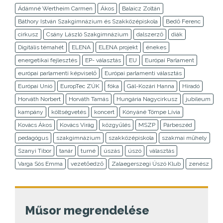
Ádámné Wertheim Carmen
Ákos
Balaicz Zoltán
Báthory István Szakgimnázium és Szakközépiskola
Bedő Ferenc
cirkusz
Csány László Szakgimnázium
dalszerző
diák
Digitális témahét
ELENA
ELENA projekt
énekes
energetikai fejlesztés
EP- választás
EU
Európai Parlament
európai parlamenti képviselő
Európai parlamenti választás
Európai Unió
EuropTec ZÚK
fóka
Gál-Kozári Hanna
Híradó
Horváth Norbert
Horváth Tamás
Hungária Nagycirkusz
jubileum
kampány
költségvetés
koncert
Kónyáné Tömpe Lívia
Kovács Ákos
Kovács Virág
közgyűlés
MSZP
Párbeszéd
pedagógus
szakgimnázium
szakközépiskola
szakmai műhely
Szanyi Tibor
tanár
turné
úszás
úszó
választás
Varga Sós Emma
vezetőedző
Zalaegerszegi Úszó Klub
zenész
Műsor megrendelése