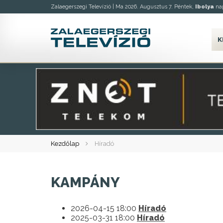
Zalaegerszegi Televízió |
Ma 2026. Augusztus 7. Péntek,
Ibolya
nap
K
Kezdőlap
Híradó
KAMPÁNY
2026-04-15 18:00
Híradó
2025-03-31 18:00
Híradó