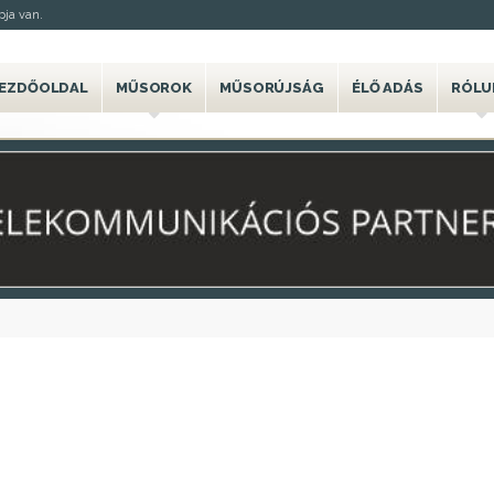
ja van.
EZDŐOLDAL
MŰSOROK
MŰSORÚJSÁG
ÉLŐ ADÁS
RÓLU