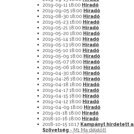
2019-09-11 18:00
Híradó
2019-09-05 18:00
Híradó
2019-08-30 18:00
Híradó
2019-05-23 18:00
Híradó
2019-05-21 18:00
Híradó
2019-05-20 18:00
Híradó
2019-05-14 18:00
Híradó
2019-05-13 18:00
Híradó
2019-05-10 18:00
Híradó
2019-05-09 18:00
Híradó
2019-05-07 18:00
Híradó
2019-05-06 18:00
Híradó
2019-04-30 18:00
Híradó
2019-04-26 18:00
Híradó
2019-04-18 18:00
Híradó
2019-04-17 18:00
Híradó
2019-04-15 18:00
Híradó
2019-04-12 18:00
Híradó
2019-04-09 18:00
Híradó
2019-01-18 18:00
Híradó
2018-10-16 18:00
Híradó
2018-10-15 10:17
Kampányt hirdetett 
Szövetség
- M1 Ma délelőtt