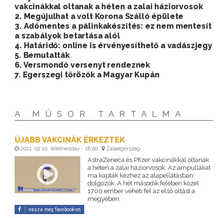
vakcinákkal oltanak a héten a zalai háziorvosok
2. Megújulhat a volt Korona Szálló épülete
3. Adómentes a pálinkakészítés: ez nem mentesít
a szabályok betartása alól
4. Határidő: online is érvényesíthető a vadászjegy
5. Bemutatták
6. Versmondó versenyt rendeznek
7. Egerszegi tőrözők a Magyar Kupán
A MŰSOR TARTALMA
ÚJABB VAKCINÁK ÉRKEZTEK
2021. 02 10. Wednesday - 18:00
Zalaegerszeg
AstraZeneca és Pfizer vakcinákkal oltanak
a héten a zalai háziorvosok. Az ampullákat
ma kapták kézhez az alapellátásban
dolgozók. A hét második felében közel
1700 ember veheti fel az első oltást a
megyében.
ossza meg facebook-on