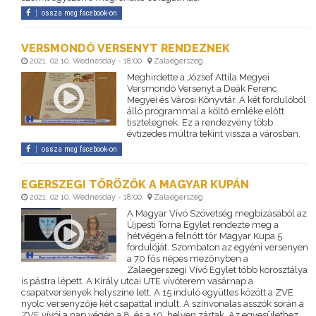
ossza meg facebook-on
VERSMONDÓ VERSENYT RENDEZNEK
2021. 02 10. Wednesday - 18:00
Zalaegerszeg
Meghirdette a József Attila Megyei
Versmondó Versenyt a Deák Ferenc
Megyei és Városi Könyvtár. A két fordulóból
álló programmal a költő emléke előtt
tisztelegnek. Ez a rendezvény több
évtizedes múltra tekint vissza a városban.
ossza meg facebook-on
EGERSZEGI TŐRÖZŐK A MAGYAR KUPÁN
2021. 02 10. Wednesday - 18:00
Zalaegerszeg
A Magyar Vívó Szövetség megbízásából az
Újpesti Torna Egylet rendezte meg a
hétvégén a felnőtt tőr Magyar Kupa 5.
fordulóját. Szombaton az egyéni versenyen
a 70 fős népes mezőnyben a
Zalaegerszegi Vívó Egylet több korosztálya
is pástra lépett. A Király utcai UTE vívóterem vasárnap a
csapatversenyek helyszíne lett. A 15 induló együttes között a ZVE
nyolc versenyzője két csapattal indult. A színvonalas asszók során a
ZVE vívói a nap végén a 8. és a 10. helyen zártak. Az egyesülethez