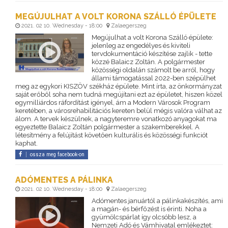
MEGÚJULHAT A VOLT KORONA SZÁLLÓ ÉPÜLETE
2021. 02 10. Wednesday - 18:00
Zalaegerszeg
Megújulhat a volt Korona Szálló épülete:
jelenleg az engedélyes és kiviteli
tervdokumentáció készítése zajlik - tette
közzé Balaicz Zoltán. A polgármester
közösségi oldalán számolt be arról, hogy
állami támogatással 2022-ben szépülhet
meg az egykori KISZÖV székház épülete. Mint írta, az önkormányzat
saját erőből soha nem tudná megújítani ezt az épületet, hiszen közel
egymilliárdos ráfordítást igényel, ám a Modern Városok Program
keretében, a városrehabilitációs kereten belül mégis valóra válhat az
álom. A tervek készülnek, a nagyteremre vonatkozó anyagokat ma
egyeztette Balaicz Zoltán polgármester a szakemberekkel. A
létesítmény a felújítást követően kulturális és közösségi funkciót
kaphat.
ossza meg facebook-on
ADÓMENTES A PÁLINKA
2021. 02 10. Wednesday - 18:00
Zalaegerszeg
Adómentes januártól a pálinkakészítés, ami
a magán- és bérfőzést is érinti. Noha a
gyümölcspárlat így olcsóbb lesz, a
Nemzeti Adó és Vámhivatal emlékeztet: