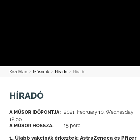
Kezdőlap
Műsorok
Híradó
Híradó
HÍRADÓ
2021. February 10. Wednesday
A MŰSOR IDŐPONTJA:
18:00
15 perc
A MŰSOR HOSSZA:
1. Újabb vakcinák érkeztek: AstraZeneca és Pfizer