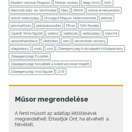
Modern Városok Program
Molnár András
Nagy Ernő
NAV
Nemzeti Adó- és Vámhivatal
oltás
OMVK
online érvényesítés
online vadászjegy
Országos Magyar Vadászkamara
pálinka
pálinkafőzés
pálinkakészítés
Pfizer
Tóth Renáta
Újpesti Torna Egylet
vadász
vadászat
vadászjegy
vakcina
városrehabilitáció
védőoltás
vers
versmondó verseny
világháború
vívás
vívó
Zalaegerszeg Kultúrájáért Közalapítvány
Zalaegerszegi Füzetek
Zalaegerszegi honvédek a keleti arcvonal mögött
Zalaegerszegi Vívó Egylet
ZVE
Műsor megrendelése
A fenti műsort az adatlap kitöltésével
megrendelheti. Értesítjük Önt, ha átveheti a
felvételt.