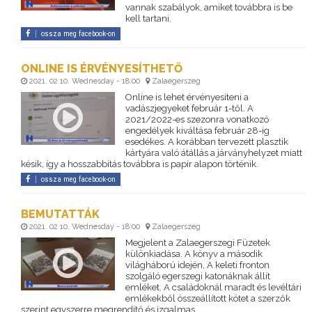
vannak szabályok, amiket továbbra is be
kell tartani.
ossza meg facebook-on
ONLINE IS ÉRVÉNYESÍTHETŐ
2021. 02 10. Wednesday - 18:00
Zalaegerszeg
Online is lehet érvényesíteni a
vadászjegyeket február 1-től. A
2021/2022-es szezonra vonatkozó
engedélyek kiváltása február 28-ig
esedékes. A korábban tervezett plasztik
kártyára való átállás a járványhelyzet miatt
késik, így a hosszabbítás továbbra is papír alapon történik.
ossza meg facebook-on
BEMUTATTÁK
2021. 02 10. Wednesday - 18:00
Zalaegerszeg
Megjelent a Zalaegerszegi Füzetek
különkiadása. A könyv a második
világháború idején, A keleti fronton
szolgáló egerszegi katonáknak állít
emléket. A családoknál maradt és levéltári
emlékekből összeállított kötet a szerzők
szerint egyszerre megrendítő és izgalmas.