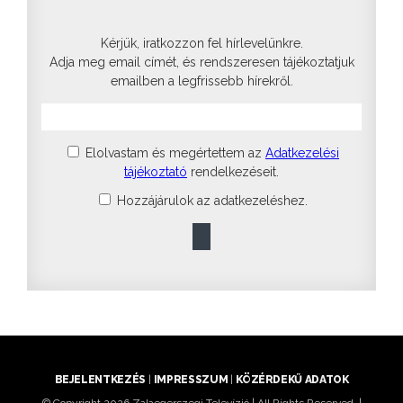
Kérjük, iratkozzon fel hírlevelünkre.
Adja meg email címét, és rendszeresen tájékoztatjuk
emailben a legfrissebb hírekről.
Elolvastam és megértettem az
Adatkezelési
tájékoztató
rendelkezéseit.
Hozzájárulok az adatkezeléshez.
BEJELENTKEZÉS
|
IMPRESSZUM
|
KÖZÉRDEKŰ ADATOK
© Copyright 2026 Zalaegerszegi Televízió | All Rights Reserved. |