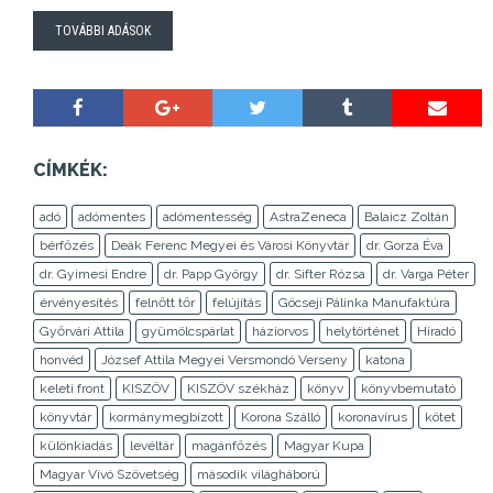
TOVÁBBI ADÁSOK
CÍMKÉK:
adó
adómentes
adómentesség
AstraZeneca
Balaicz Zoltán
bérfőzés
Deák Ferenc Megyei és Városi Könyvtár
dr. Gorza Éva
dr. Gyimesi Endre
dr. Papp György
dr. Sifter Rózsa
dr. Varga Péter
érvényesítés
felnőtt tőr
felújítás
Göcseji Pálinka Manufaktúra
Győrvári Attila
gyümölcspárlat
háziorvos
helytörténet
Híradó
honvéd
József Attila Megyei Versmondó Verseny
katona
keleti front
KISZÖV
KISZÖV székház
könyv
könyvbemutató
könyvtár
kormánymegbízott
Korona Szálló
koronavírus
kötet
különkiadás
levéltár
magánfőzés
Magyar Kupa
Magyar Vívó Szövetség
második világháború