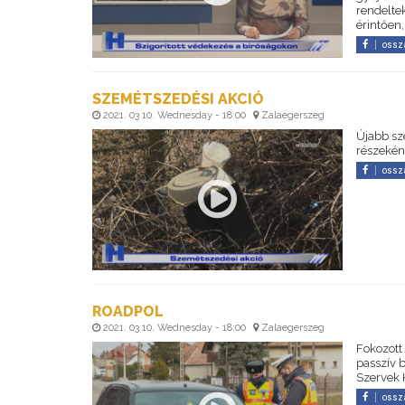
rendeltek
érintően,
ossz
SZEMÉTSZEDÉSI AKCIÓ
2021. 03 10. Wednesday - 18:00
Zalaegerszeg
Újabb sz
részeként
ossz
ROADPOL
2021. 03 10. Wednesday - 18:00
Zalaegerszeg
Fokozott 
passzív 
Szervek 
ossz