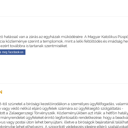
ő hatással van a zárás az egyházak működésére. A Magyar Katolikus Püspö
cia közleménye szerint a templomok, mint a lelki feltöltődés és imádság he
 ezért továbbra is tartanak szentmiséket.
a meg facebook-on
N
8-tól szünetel a bírósági kezelőirodákon a személyes ügyfélfogadás, valamin
ő vagy védő nélkül eljáró ügyfelek számára az ügyfélsegítő szolgáltatás -
atott a Zalaegerszegi Törvényszék. Közleményükben azt írták: a hétfőn hatál
ormányrendelet ügyfeleket érintő legfontosabb rendelkezése, hogy a beadv
kus vagy postai úton lehet benyújtani, illetve a bíróságok bejáratánál találha
krénybe lehet elhelyezni. A szigorított védekezés idejére eltérő szabályoka