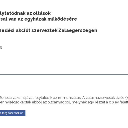
lytatódnak az oltások
ással van az egyházak működésére
tszedési akciót szerveztek Zalaegerszegen
t
A
Zeneca vakcinájával folytatódik az immunizálás. A zalai háziorvosok tíz és 
mennyiséget kaptak ebből az oltóanyagból, melynek egy részét a 60 év felet
a meg facebook-on