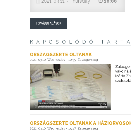
2021. 03 11. - Thursday
10:00
TOVÁBBI ADÁSOK
KAPCSOLÓDÓ TART
ORSZÁGSZERTE OLTANAK
2021. 03 10. Wednesday - 10:35, Zalaegerszeg
Zalaeger
vakcinájá
Márta Za
szétosztá
ORSZÁGSZERTE OLTANAK A HÁZIORVOSO
2021. 03 10. Wednesday - 15:47, Zalaegerszeg