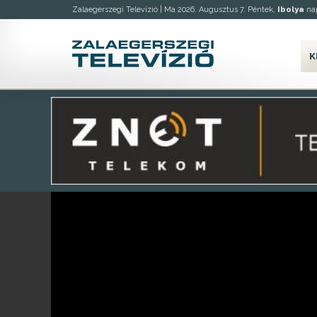
Zalaegerszegi Televízió |
Ma 2026. Augusztus 7. Péntek,
Ibolya
nap
K