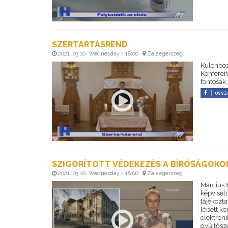
SZERTARTÁSREND
2021. 03 10. Wednesday - 18:00
Zalaegerszeg
Különböz
Konferen
fontosak,
ossz
SZIGORÍTOTT VÉDEKEZÉS A BÍRÓSÁGOKO
2021. 03 10. Wednesday - 18:00
Zalaegerszeg
Március 
képvisel
tájékozt
lépett k
elektroni
gyűjtősze