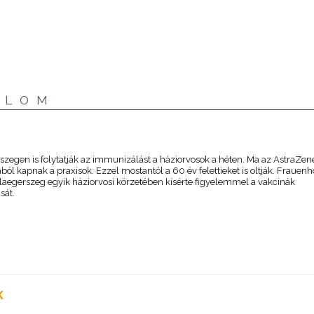
ALOM
szegen is folytatják az immunizálást a háziorvosok a héten. Ma az AstraZen
ból kapnak a praxisok. Ezzel mostantól a 60 év felettieket is oltják. Frauenh
laegerszeg egyik háziorvosi körzetében kísérte figyelemmel a vakcinák
sát.
K