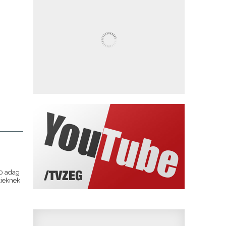
50 adag
tieknek