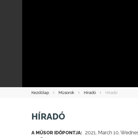
Kezdőlap
Műsorok
Híradó
Híradó
HÍRADÓ
2021. March 10. Wedne
A MŰSOR IDŐPONTJA: