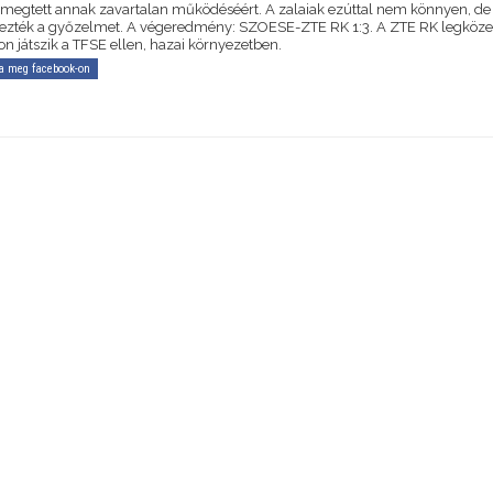
megtett annak zavartalan működéséért. A zalaiak ezúttal nem könnyen, de
zték a győzelmet. A végeredmény: SZOESE-ZTE RK 1:3. A ZTE RK legköz
n játszik a TFSE ellen, hazai környezetben.
a meg facebook-on