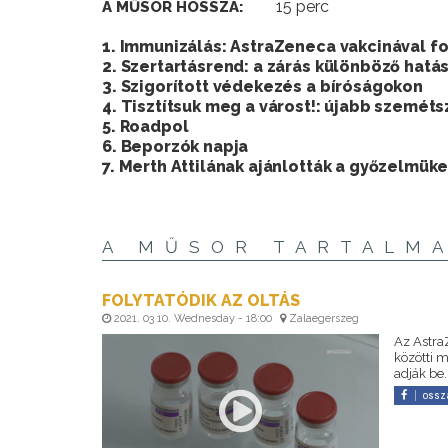
15 perc
A MŰSOR HOSSZA:
1. Immunizálás: AstraZeneca vakcinával fo
2. Szertartásrend: a zárás különböző hat
3. Szigorított védekezés a bíróságokon
4. Tisztítsuk meg a várost!: újabb szemé
5. Roadpol
6. Beporzók napja
7. Merth Attilának ajánlották a győzelmüke
A MŰSOR TARTALM
FOLYTATÓDIK AZ OLTÁS
2021. 03 10. Wednesday - 18:00
Zalaegerszeg
Az Astra
közötti 
adják be.
ossz