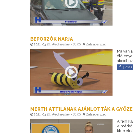
BEPORZÓK NAPJA
2021. 03 10. Wednesday - 18:00
Zalaegerszeg
Ma van a
élőlénye
akcióhoz
ossz
MERTH ATTILÁNAK AJÁNLOTTÁK A GYŐZ
2021. 03 10. Wednesday - 18:00
Zalaegerszeg
A férfi 
A mérkőzé
klub elnö