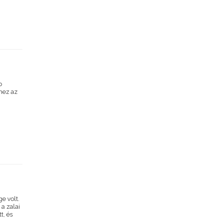
b
hez az
e volt.
a zalai
t, és