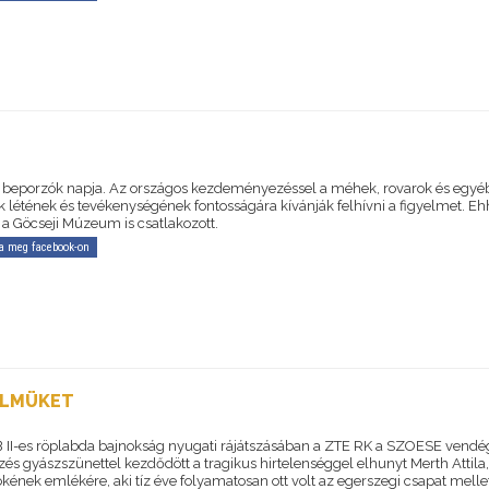
 beporzók napja. Az országos kezdeményezéssel a méhek, rovarok és egyé
k létének és tevékenységének fontosságára kívánják felhívni a figyelmet. Eh
 a Göcseji Múzeum is csatlakozott.
a meg facebook-on
ELMÜKET
NB II-es röplabda bajnokság nyugati rájátszásában a ZTE RK a SZOESE vendég
s gyászszünettel kezdődött a tragikus hirtelenséggel elhunyt Merth Attila, 
kének emlékére, aki tíz éve folyamatosan ott volt az egerszegi csapat mellet