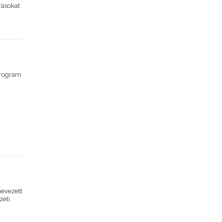
rásokat
program
nevezett
zeti