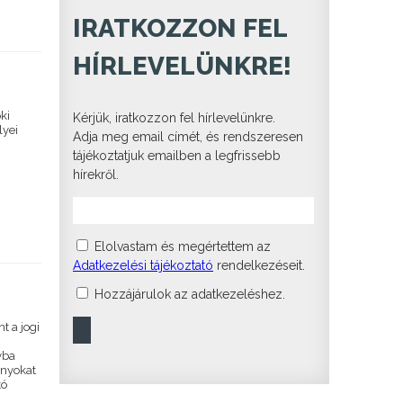
IRATKOZZON FEL
HÍRLEVELÜNKRE!
ki
Kérjük, iratkozzon fel hírlevelünkre.
lyei
Adja meg email címét, és rendszeresen
tájékoztatjuk emailben a legfrissebb
hírekről.
Elolvastam és megértettem az
Adatkezelési tájékoztató
rendelkezéseit.
Hozzájárulok az adatkezeléshez.
t a jogi
yba
ányokat
tó
t