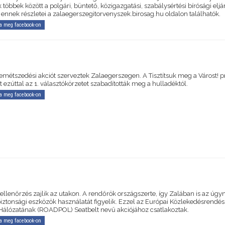
 többek között a polgári, büntető, közigazgatási, szabálysértési bírósági eljá
 ennek részletei a zalaegerszegitorvenyszek.birosag.hu oldalon találhatók.
a meg facebook-on
emétszedési akciót szerveztek Zalaegerszegen. A Tisztítsuk meg a Várost! 
 ezúttal az 1. választókörzetet szabadították meg a hulladéktól.
a meg facebook-on
ellenőrzés zajlik az utakon. A rendőrök országszerte, így Zalában is az úgy
biztonsági eszközök használatát figyelik. Ezzel az Európai Közlekedésrendés
Hálózatának (ROADPOL) Seatbelt nevű akciójához csatlakoztak.
a meg facebook-on