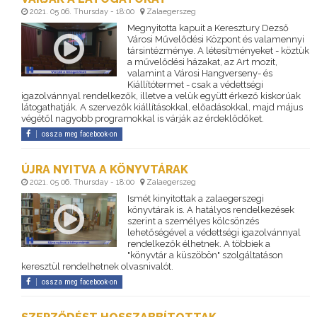
2021. 05 06. Thursday - 18:00
Zalaegerszeg
Megnyitotta kapuit a Keresztury Dezső
Városi Művelődési Központ és valamennyi
társintézménye. A létesítményeket - köztük
a művelődési házakat, az Art mozit,
valamint a Városi Hangverseny- és
Kiállítótermet - csak a védettségi
igazolvánnyal rendelkezők, illetve a velük együtt érkező kiskorúak
látogathatják. A szervezők kiállításokkal, előadásokkal, majd május
végétől nagyobb programokkal is várják az érdeklődőket.
ossza meg facebook-on
ÚJRA NYITVA A KÖNYVTÁRAK
2021. 05 06. Thursday - 18:00
Zalaegerszeg
Ismét kinyitottak a zalaegerszegi
könyvtárak is. A hatályos rendelkezések
szerint a személyes kölcsönzés
lehetőségével a védettségi igazolvánnyal
rendelkezők élhetnek. A többiek a
"könyvtár a küszöbön" szolgáltatáson
keresztül rendelhetnek olvasnivalót.
ossza meg facebook-on