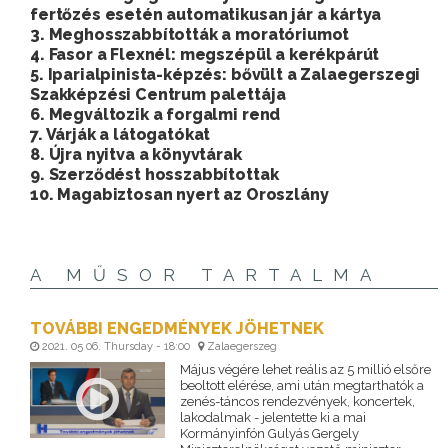
fertőzés esetén automatikusan jár a kártya
3. Meghosszabbították a moratóriumot
4. Fasor a Flexnél: megszépül a kerékpárút
5. Iparialpinista-képzés: bővült a Zalaegerszegi
Szakképzési Centrum palettája
6. Megváltozik a forgalmi rend
7. Várják a látogatókat
8. Újra nyitva a könyvtárak
9. Szerződést hosszabbítottak
10. Magabiztosan nyert az Oroszlány
A MŰSOR TARTALMA
TOVÁBBI ENGEDMÉNYEK JÖHETNEK
2021. 05 06. Thursday - 18:00
Zalaegerszeg
Május végére lehet reális az 5 millió elsőre
beoltott elérése, ami után megtarthatók a
zenés-táncos rendezvények, koncertek,
lakodalmak - jelentette ki a mai
Kormányinfón Gulyás Gergely