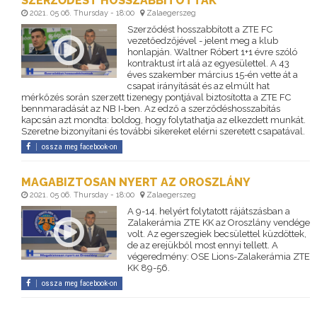
SZERZŐDÉST HOSSZABBÍTOTTAK
2021. 05 06. Thursday - 18:00
Zalaegerszeg
Szerződést hosszabbított a ZTE FC
vezetőedzőjével - jelent meg a klub
honlapján. Waltner Róbert 1+1 évre szóló
kontraktust írt alá az egyesülettel. A 43
éves szakember március 15-én vette át a
csapat irányítását és az elmúlt hat
mérkőzés során szerzett tizenegy pontjával biztosította a ZTE FC
bennmaradását az NB I-ben. Az edző a szerződéshosszabítás
kapcsán azt mondta: boldog, hogy folytathatja az elkezdett munkát.
Szeretne bizonyítani és további sikereket elérni szeretett csapatával.
ossza meg facebook-on
MAGABIZTOSAN NYERT AZ OROSZLÁNY
2021. 05 06. Thursday - 18:00
Zalaegerszeg
A 9-14. helyért folytatott rájátszásban a
Zalakerámia ZTE KK az Oroszlány vendége
volt. Az egerszegiek becsülettel küzdöttek,
de az erejükből most ennyi tellett. A
végeredmény: OSE Lions-Zalakerámia ZTE
KK 89-56.
ossza meg facebook-on