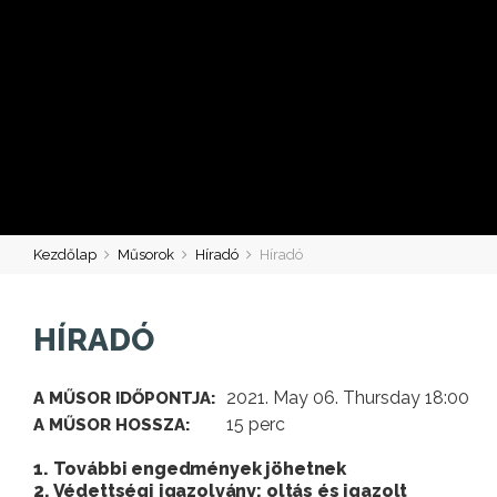
Kezdőlap
Műsorok
Híradó
Híradó
HÍRADÓ
2021. May 06. Thursday 18:00
A MŰSOR IDŐPONTJA:
15 perc
A MŰSOR HOSSZA:
1. További engedmények jöhetnek
2. Védettségi igazolvány: oltás és igazolt