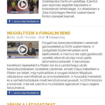
Szakképzési Centrum palettája. Ezentúl
ipari alpinista segédek képzésére is
biztosítanak lehetőséget. Az oktatásban a
Zala Különleges Mentők szakemberei
fontos szerepet kapnak.
ossza meg facebook-on
MEGVÁLTOZIK A FORGALMI REND
2021. 05 06. Thursday - 18:00
Zalaegerszeg
Forgalmas kereszteződésben cserélnek
gázvezetéket az EON szakemberei. A
szolgáltató közleményében arról
tájékoztatott: a március óta zajló gázelosztó
vezeték rekonstrukciója most újabb
állomáshoz érkezett. A beruházás
következő lépéseként a Platán sor és a Landorhegyi utcák
kereszteződésében vezetéket cserélnek, emiatt május hetedikén a
Platán sor keleti, míg nyolcadikán a nyugati oldalon félpályás
útlezárásra számíthatnak az arra közlekedők. A hosszabb menetidő
és a várható torlódások miatt kerülőútvonal javasolt. Az EON köszöni
a türelmet. A tervek szerint a munkálatok egészével május végére
készülnek el.
ossza meg facebook-on
VÁRJÁK A LÁTOGATÓKAT