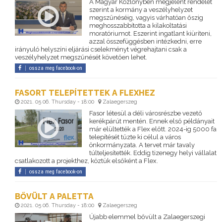
A Magyar Közlönyben megjelent rendelet
szerint a kormány a veszélyhelyzet
megszűnéséig, vagyis várhatóan őszig
meghosszabbította a kilakoltatási
moratóriumot. Eszerint ingatlant kiüríteni,
azzal összefüggésben intézkedni, erre
irányuló helyszíni eljárási cselekményt végrehajtani csak a
veszélyhelyzet megszűnését követően lehet.
ossza meg facebook-on
FASORT TELEPÍTETTEK A FLEXHEZ
2021. 05 06. Thursday - 18:00
Zalaegerszeg
Fasor létesül a déli városrészbe vezető
kerékpárút mentén. Ennek első példányait
már elültették a Flex előtt. 2024-ig 5000 fa
telepítését tűzte ki célul a város
önkormányzata. A tervet már tavaly
túlteljesítették. Eddig tizenegy helyi vállalat
csatlakozott a projekthez, köztük elsőként a Flex.
ossza meg facebook-on
BŐVÜLT A PALETTA
2021. 05 06. Thursday - 18:00
Zalaegerszeg
Újabb elemmel bővült a Zalaegerszegi