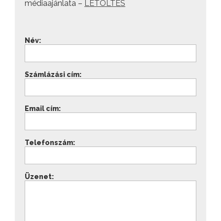
médiaajánlata –
LETÖLTÉS
Név:
Számlázási cím:
Email cím:
Telefonszám:
Üzenet: