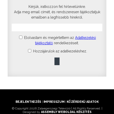
Kérjük, iratkozzon fel hírlevelünkre.
Adja meg email címét, és rendszeresen tájékoztatjuk
emailben a legfrissebb hírekről.
Elolvastam és megértettem az
Adatkezelési
tájékoztató
rendelkezéseit.
Hozzájárulok az adatkezeléshez.
BEJELENTKEZÉS
|
IMPRESSZUM
|
KÖZÉRDEKŰ ADATOK
© Copyright 2026 Zalaegerszegi Televízió | All Rights Reserved. |
Designed by
ASSEMBLY WEBOLDAL KÉSZÍTÉS