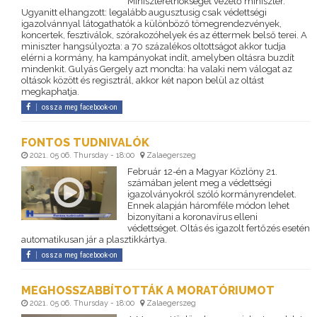
Miniszterelnökséget vezető miniszter.
Ugyanitt elhangzott: legalább augusztusig csak védettségi
igazolvánnyal látogathatók a különböző tömegrendezvények,
koncertek, fesztiválok, szórakozóhelyek és az éttermek belső terei. A
miniszter hangsúlyozta: a 70 százalékos oltottságot akkor tudja
elérni a kormány, ha kampányokat indít, amelyben oltásra buzdít
mindenkit. Gulyás Gergely azt mondta: ha valaki nem válogat az
oltások között és regisztrál, akkor két napon belül az oltást
megkaphatja.
ossza meg facebook-on
FONTOS TUDNIVALÓK
2021. 05 06. Thursday - 18:00
Zalaegerszeg
Február 12-én a Magyar Közlöny 21.
számában jelent meg a védettségi
igazolványokról szóló kormányrendelet.
Ennek alapján háromféle módon lehet
bizonyítani a koronavírus elleni
védettséget. Oltás és igazolt fertőzés esetén
automatikusan jár a plasztikkártya.
ossza meg facebook-on
MEGHOSSZABBÍTOTTÁK A MORATÓRIUMOT
2021. 05 06. Thursday - 18:00
Zalaegerszeg