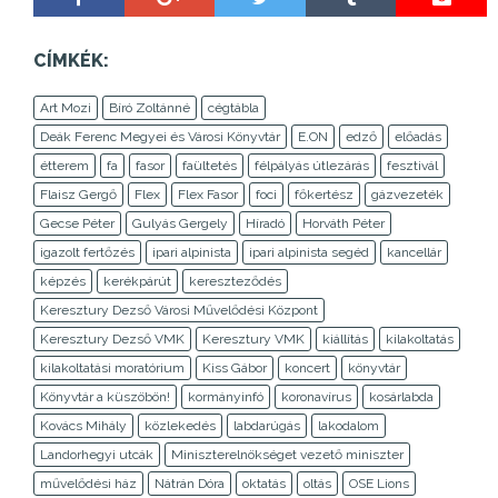
CÍMKÉK:
Art Mozi
Bíró Zoltánné
cégtábla
Deák Ferenc Megyei és Városi Könyvtár
E.ON
edző
előadás
étterem
fa
fasor
faültetés
félpályás útlezárás
fesztivál
Flaisz Gergő
Flex
Flex Fasor
foci
főkertész
gázvezeték
Gecse Péter
Gulyás Gergely
Híradó
Horváth Péter
igazolt fertőzés
ipari alpinista
ipari alpinista segéd
kancellár
képzés
kerékpárút
kereszteződés
Keresztury Dezső Városi Művelődési Központ
Keresztury Dezső VMK
Keresztury VMK
kiállítás
kilakoltatás
kilakoltatási moratórium
Kiss Gábor
koncert
könyvtár
Könyvtár a küszöbön!
kormányinfó
koronavírus
kosárlabda
Kovács Mihály
közlekedés
labdarúgás
lakodalom
Landorhegyi utcák
Miniszterelnökséget vezető miniszter
művelődési ház
Nátrán Dóra
oktatás
oltás
OSE Lions