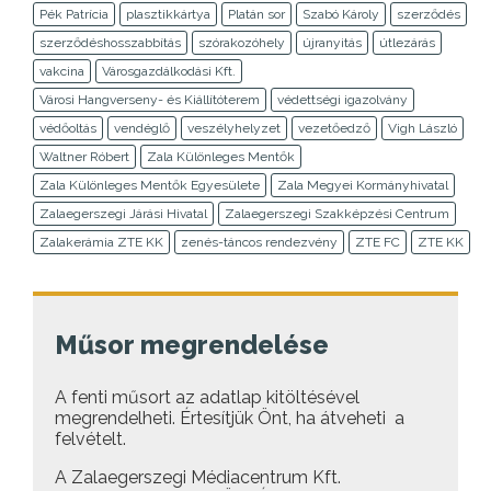
Pék Patrícia
plasztikkártya
Platán sor
Szabó Károly
szerződés
szerződéshosszabbítás
szórakozóhely
újranyitás
útlezárás
vakcina
Városgazdálkodási Kft.
Városi Hangverseny- és Kiállítóterem
védettségi igazolvány
védőoltás
vendéglő
veszélyhelyzet
vezetőedző
Vigh László
Waltner Róbert
Zala Különleges Mentők
Zala Különleges Mentők Egyesülete
Zala Megyei Kormányhivatal
Zalaegerszegi Járási Hivatal
Zalaegerszegi Szakképzési Centrum
Zalakerámia ZTE KK
zenés-táncos rendezvény
ZTE FC
ZTE KK
Műsor megrendelése
A fenti műsort az adatlap kitöltésével
megrendelheti. Értesítjük Önt, ha átveheti a
felvételt.
A Zalaegerszegi Médiacentrum Kft.