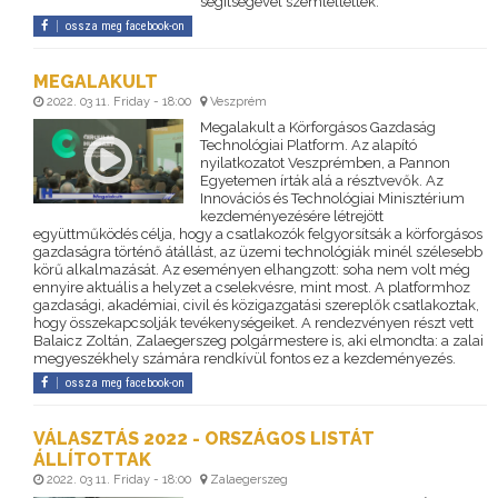
segítségével szemléltették.
ossza meg facebook-on
MEGALAKULT
2022. 03 11. Friday - 18:00
Veszprém
Megalakult a Körforgásos Gazdaság
Technológiai Platform. Az alapító
nyilatkozatot Veszprémben, a Pannon
Egyetemen írták alá a résztvevők. Az
Innovációs és Technológiai Minisztérium
kezdeményezésére létrejött
együttműködés célja, hogy a csatlakozók felgyorsítsák a körforgásos
gazdaságra történő átállást, az üzemi technológiák minél szélesebb
körű alkalmazását. Az eseményen elhangzott: soha nem volt még
ennyire aktuális a helyzet a cselekvésre, mint most. A platformhoz
gazdasági, akadémiai, civil és közigazgatási szereplők csatlakoztak,
hogy összekapcsolják tevékenységeiket. A rendezvényen részt vett
Balaicz Zoltán, Zalaegerszeg polgármestere is, aki elmondta: a zalai
megyeszékhely számára rendkívül fontos ez a kezdeményezés.
ossza meg facebook-on
VÁLASZTÁS 2022 - ORSZÁGOS LISTÁT
ÁLLÍTOTTAK
2022. 03 11. Friday - 18:00
Zalaegerszeg