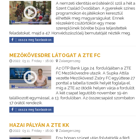
A nemzeti identitás erősítéséről szól a hét a
Szent Család Óvodában. A gyerekek színes
programokon és játékokon keresztül
élhették meg magyarságukat. Ennek
részeként csütörtökön egy mese
szereplőinek bőrébe bújva teljesítettek
feladatokat, majd a 47. Honvédszászlóalj bemutatóját nézték meg.
ossza meg facebook-on
MEZŐKÖVESDRE LÁTOGAT A ZTE FC
2022. 03 11. Friday - 18:00
Zalaegerszeg
Az OTP Bank Liga 24. fordulójában a ZTE
FC Mezőkövesdre utazik. A Supka Attila
vezette Mezőkövesd Zsóry FC együttese 27
ponttal a tabella tizedik helyét foglalja el,
míg a ZTE az ötödik helyen várja a fordulót.
A két csapat legutóbb november 19-én
találkozott egymással, a 13. fordulóban. Az összecsapást szombaton
17 órától rendezik.
ossza meg facebook-on
HAZAI PÁLYÁN A ZTE KK
2022. 03 11. Friday - 18:00
Zalaegerszeg
Egy hónap szünet után folytatódik a férfi