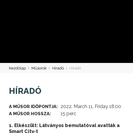
Kezdőlap
Műsorok
Híradó
Híradó
HÍRADÓ
2022. March 11. Friday 18:00
A MŰSOR IDŐPONTJA:
15 perc
A MŰSOR HOSSZA:
1. Elkészült: Látványos bemutatóval avatták a
Smart City-t