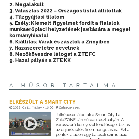
2. Megalakult
3. Választás 2022 – Országos listát állítottak
4. Tűzgyújtási tilalom
5. Esély: Kiemelt figyelmet fordít a fiatalok
munkaerőpiaci helyzetének javítására a megyei
kormányhivatal
6. Kiállítás: Várak és zászlók a Zrínyiben
7. Hazaszeretetre nevelnek
8. Mezőkövesdre látogat a ZTE FC
9. Hazai pályán a ZTE KK
A MŰSOR TARTALMA
ELKÉSZÜLT A SMART CITY
2022. 03 11. Friday - 18:00
Zalaegerszeg
Jelképesen átadták a Smart City-t a
ZalaZONE Járműipari tesztpályán. A
városszerű környezet lehetőséget biztosít
az önjáró autók finomhangolására. Ezt a
pénteki átadón egy baleseti szimuláció