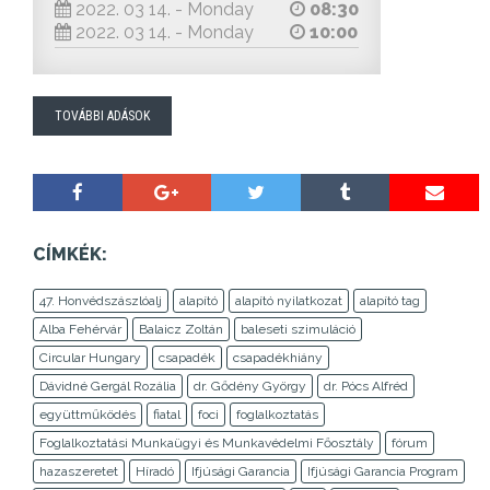
2022. 03 14. - Monday
08:30
2022. 03 14. - Monday
10:00
TOVÁBBI ADÁSOK
CÍMKÉK:
47. Honvédszászlóalj
alapító
alapító nyilatkozat
alapító tag
Alba Fehérvár
Balaicz Zoltán
baleseti szimuláció
Circular Hungary
csapadék
csapadékhiány
Dávidné Gergál Rozália
dr. Gődény György
dr. Pócs Alfréd
együttműködés
fiatal
foci
foglalkoztatás
Foglalkoztatási Munkaügyi és Munkavédelmi Főosztály
fórum
hazaszeretet
Híradó
Ifjúsági Garancia
Ifjúsági Garancia Program