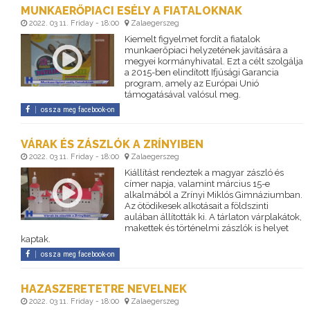
MUNKAERŐPIACI ESÉLY A FIATALOKNAK
2022. 03 11. Friday - 18:00
Zalaegerszeg
Kiemelt figyelmet fordít a fiatalok
munkaerőpiaci helyzetének javítására a
megyei kormányhivatal. Ezt a célt szolgálja
a 2015-ben elindított Ifjúsági Garancia
program, amely az Európai Unió
támogatásával valósul meg.
ossza meg facebook-on
VÁRAK ÉS ZÁSZLÓK A ZRÍNYIBEN
2022. 03 11. Friday - 18:00
Zalaegerszeg
Kiállítást rendeztek a magyar zászló és
címer napja, valamint március 15-e
alkalmából a Zrínyi Miklós Gimnáziumban.
Az ötödikesek alkotásait a földszinti
aulában állították ki. A tárlaton várplakátok,
makettek és történelmi zászlók is helyet
kaptak.
ossza meg facebook-on
HAZASZERETETRE NEVELNEK
2022. 03 11. Friday - 18:00
Zalaegerszeg