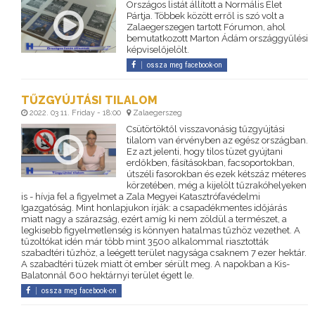
Országos listát állított a Normális Élet
Pártja. Többek között erről is szó volt a
Zalaegerszegen tartott Fórumon, ahol
bemutatkozott Marton Ádám országgyűlési
képviselőjelölt.
ossza meg facebook-on
TŰZGYÚJTÁSI TILALOM
2022. 03 11. Friday - 18:00
Zalaegerszeg
Csütörtöktől visszavonásig tűzgyújtási
tilalom van érvényben az egész országban.
Ez azt jelenti, hogy tilos tüzet gyújtani
erdőkben, fásításokban, facsoportokban,
útszéli fasorokban és ezek kétszáz méteres
körzetében, még a kijelölt tűzrakóhelyeken
is - hívja fel a figyelmet a Zala Megyei Katasztrófavédelmi
Igazgatóság. Mint honlapjukon írják: a csapadékmentes időjárás
miatt nagy a szárazság, ezért amíg ki nem zöldül a természet, a
legkisebb figyelmetlenség is könnyen hatalmas tűzhöz vezethet. A
tűzoltókat idén már több mint 3500 alkalommal riasztották
szabadtéri tűzhöz, a leégett terület nagysága csaknem 7 ezer hektár.
A szabadtéri tüzek miatt öt ember sérült meg. A napokban a Kis-
Balatonnál 600 hektárnyi terület égett le.
ossza meg facebook-on