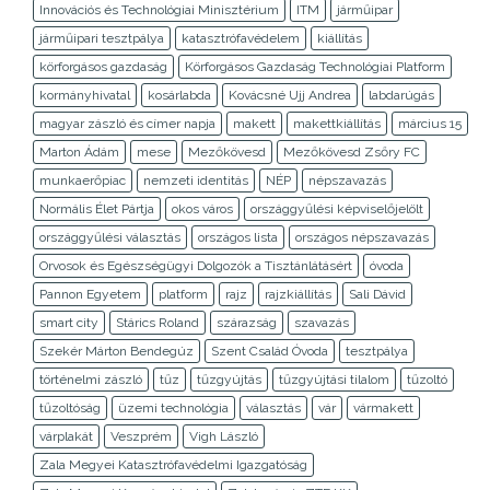
Innovációs és Technológiai Minisztérium
ITM
járműipar
járműipari tesztpálya
katasztrófavédelem
kiállítás
körforgásos gazdaság
Körforgásos Gazdaság Technológiai Platform
kormányhivatal
kosárlabda
Kovácsné Ujj Andrea
labdarúgás
magyar zászló és címer napja
makett
makettkiállítás
március 15
Marton Ádám
mese
Mezőkövesd
Mezőkövesd Zsőry FC
munkaerőpiac
nemzeti identitás
NÉP
népszavazás
Normális Élet Pártja
okos város
országgyűlési képviselőjelölt
országgyűlési választás
országos lista
országos népszavazás
Orvosok és Egészségügyi Dolgozók a Tisztánlátásért
óvoda
Pannon Egyetem
platform
rajz
rajzkiállítás
Sali Dávid
smart city
Stárics Roland
szárazság
szavazás
Szekér Márton Bendegúz
Szent Család Óvoda
tesztpálya
történelmi zászló
tűz
tűzgyújtás
tűzgyújtási tilalom
tűzoltó
tűzoltóság
üzemi technológia
választás
vár
vármakett
várplakát
Veszprém
Vigh László
Zala Megyei Katasztrófavédelmi Igazgatóság