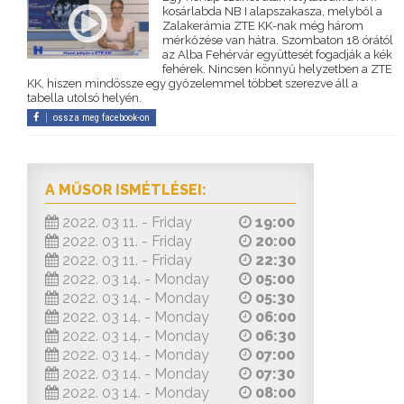
kosárlabda NB I alapszakasza, melyből a
Zalakerámia ZTE KK-nak még három
mérkőzése van hátra. Szombaton 18 órától
az Alba Fehérvár együttesét fogadják a kék
fehérek. Nincsen könnyű helyzetben a ZTE
KK, hiszen mindössze egy győzelemmel többet szerezve áll a
tabella utolsó helyén.
ossza meg facebook-on
A MŰSOR ISMÉTLÉSEI:
2022. 03 11. - Friday
19:00
2022. 03 11. - Friday
20:00
2022. 03 11. - Friday
22:30
2022. 03 14. - Monday
05:00
2022. 03 14. - Monday
05:30
2022. 03 14. - Monday
06:00
2022. 03 14. - Monday
06:30
2022. 03 14. - Monday
07:00
2022. 03 14. - Monday
07:30
2022. 03 14. - Monday
08:00