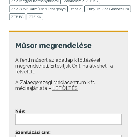
Zala Megyei Kormányhivatal
Zalakerámia ZTE KK
ZalaZONE Járműipari Tesztpálya
zászló
Zrínyi Miklós Gimnázium
ZTE FC
ZTE KK
Műsor megrendelése
A fenti műsort az adatlap kitöltésével
megrendelheti. Értesítjük Önt, ha átveheti a
felvételt.
A Zalaegerszegi Médiacentrum Kft.
médiaajánlata –
LETÖLTÉS
Név:
Számlázási cím: