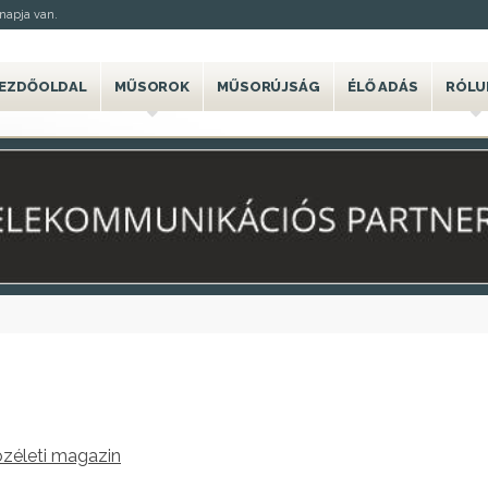
napja van.
EZDŐOLDAL
MŰSOROK
MŰSORÚJSÁG
ÉLŐ ADÁS
RÓLU
zéleti magazin