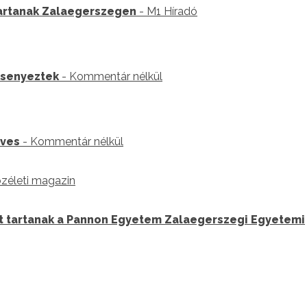
artanak Zalaegerszegen
- M1 Híradó
rsenyeztek
- Kommentár nélkül
éves
- Kommentár nélkül
zéleti magazin
t tartanak a Pannon Egyetem Zalaegerszegi Egyetemi