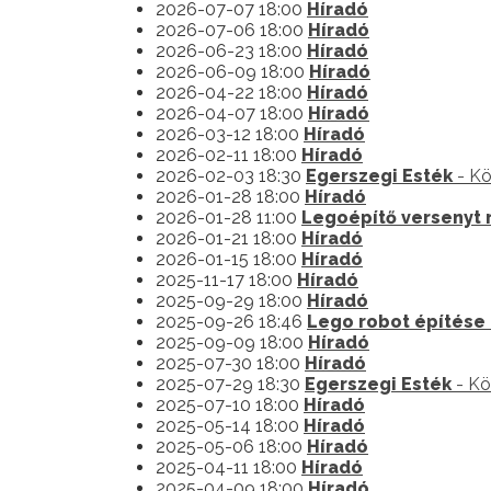
2026-07-07 18:00
Híradó
2026-07-06 18:00
Híradó
2026-06-23 18:00
Híradó
2026-06-09 18:00
Híradó
2026-04-22 18:00
Híradó
2026-04-07 18:00
Híradó
2026-03-12 18:00
Híradó
2026-02-11 18:00
Híradó
2026-02-03 18:30
Egerszegi Esték
- Kö
2026-01-28 18:00
Híradó
2026-01-28 11:00
Legoépítő versenyt
2026-01-21 18:00
Híradó
2026-01-15 18:00
Híradó
2025-11-17 18:00
Híradó
2025-09-29 18:00
Híradó
2025-09-26 18:46
Lego robot építése
2025-09-09 18:00
Híradó
2025-07-30 18:00
Híradó
2025-07-29 18:30
Egerszegi Esték
- Kö
2025-07-10 18:00
Híradó
2025-05-14 18:00
Híradó
2025-05-06 18:00
Híradó
2025-04-11 18:00
Híradó
2025-04-09 18:00
Híradó