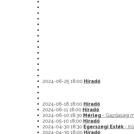
2024-06-25 18:00
Híradó
2024-06-18 18:00
Híradó
2024-06-11 18:00
Híradó
2024-06-10 18:30
Mérleg
- Gazdasági 
2024-05-10 18:00
Híradó
2024-04-30 18:30
Egerszegi Esték
- Kö
2024-04-30 18:00
Híradó