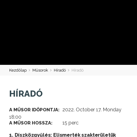
Kezdőlap
Műsorok
Híradó
Híradó
HÍRADÓ
2022. October 17. Monday
A MŰSOR IDŐPONTJA:
18:00
15 perc
A MŰSOR HOSSZA:
1. Díszközgyűlés: Elismerték szakterületük