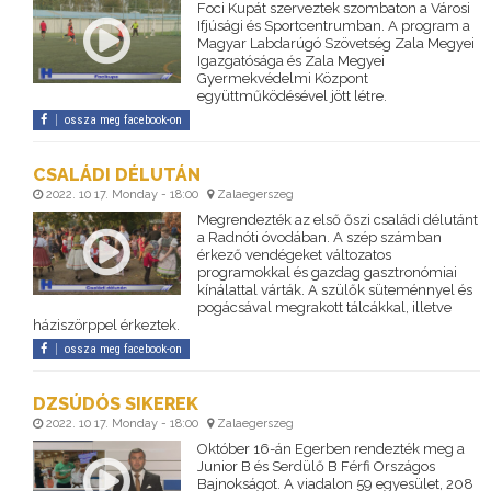
Foci Kupát szerveztek szombaton a Városi
Ifjúsági és Sportcentrumban. A program a
Magyar Labdarúgó Szövetség Zala Megyei
Igazgatósága és Zala Megyei
Gyermekvédelmi Központ
együttműködésével jött létre.
ossza meg facebook-on
CSALÁDI DÉLUTÁN
2022. 10 17. Monday - 18:00
Zalaegerszeg
Megrendezték az első őszi családi délutánt
a Radnóti óvodában. A szép számban
érkező vendégeket változatos
programokkal és gazdag gasztronómiai
kínálattal várták. A szülők süteménnyel és
pogácsával megrakott tálcákkal, illetve
háziszörppel érkeztek.
ossza meg facebook-on
DZSÚDÓS SIKEREK
2022. 10 17. Monday - 18:00
Zalaegerszeg
Október 16-án Egerben rendezték meg a
Junior B és Serdülő B Férfi Országos
Bajnokságot. A viadalon 59 egyesület, 208