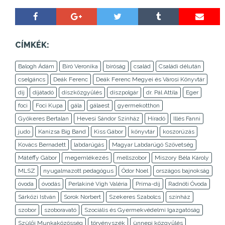
CÍMKÉK:
Balogh Ádám
Bíró Veronika
bíróság
család
Családi délután
cselgáncs
Deák Ferenc
Deák Ferenc Megyei és Városi Könyvtár
díj
díjátadó
díszközgyűlés
díszpolgár
dr. Pál Attila
Eger
foci
Foci Kupa
gála
gálaest
gyermekotthon
Gyökeres Bertalan
Hevesi Sándor Színház
Híradó
Illés Fanni
judo
Kanizsa Big Band
Kiss Gábor
könyvtár
koszorúzás
Kovács Bernadett
labdarúgás
Magyar Labdarúgó Szövetség
Mátéffy Gábor
megemlékezés
mellszobor
Miszory Béla Károly
MLSZ
nyugalmazott pedagógus
Ódor Noel
országos bajnokság
óvoda
óvodás
Perlakiné Vígh Valéria
Príma-díj
Radnóti Óvoda
Sárközi István
Sorok Norbert
Szekeres Szabolcs
színház
szobor
szoboravató
Szociális és Gyermekvédelmi Igazgatóság
Szülői Munkaközösség
törvényszék
ünnepi közgyűlés