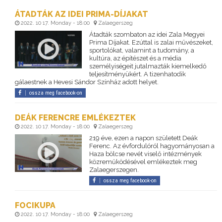
ÁTADTÁK AZ IDEI PRIMA-DÍJAKAT
2022. 10 17. Monday - 18:00
Zalaegerszeg
Átadták szombaton az idei Zala Megyei
Prima Díjakat. Ezúttal is zalai művészeket,
sportolókat, valamint a tudomány, a
kultúra, az építészet és a média
személyiségeit jutalmazták kiemelkedő
teljesítményükért. A tizenhatodik
gálaestnek a Hevesi Sándor Színház adott helyet.
ossza meg facebook-on
DEÁK FERENCRE EMLÉKEZTEK
2022. 10 17. Monday - 18:00
Zalaegerszeg
219 éve, ezen a napon született Deák
Ferenc. Az évfordulóról hagyományosan a
Haza bölcse nevét viselő intézmények
közreműködésével emlékeztek meg
Zalaegerszegen.
ossza meg facebook-on
FOCIKUPA
2022. 10 17. Monday - 18:00
Zalaegerszeg