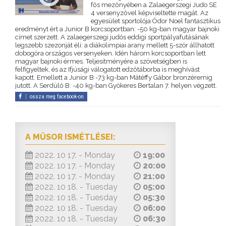
fős mezőnyében a Zalaegerszegi Judo SE
4 versenyzővel képviseltette magát. Az
egyesület sportolója Ódor Noel fantasztikus
eredményt ért a Junior B korcsoportban: -50 kg-ban magyar bajnoki
címet szerzett. A zalaegerszegi judós eddigi sportpályafutásának
legszebb szezonját éli: a diákolimpiai arany mellett 5-ször állhatott
dobogóra országos versenyeken. Idén három korcsoportban lett
magyar bajnoki érmes. Teljesítményére a szövetségben is
felfigyeltek, és az Ifjúsági válogatott edzőtáborba is meghívást
kapott. Emellett a Junior B -73 kg-ban Mátéffy Gábor bronzéremig
jutott. A Serdülő B: -40 kg-ban Gyökeres Bertalan 7. helyen végzett.
ossza meg facebook-on
A MŰSOR ISMÉTLÉSEI:
2022. 10 17. - Monday
19:00
2022. 10 17. - Monday
20:00
2022. 10 17. - Monday
21:00
2022. 10 18. - Tuesday
05:00
2022. 10 18. - Tuesday
05:30
2022. 10 18. - Tuesday
06:00
2022. 10 18. - Tuesday
06:30