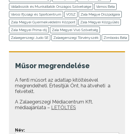
Vállalkozók és Munkáltatók Országos Szövetsége
Vámos Béla
Városi Ifjúsági és Sportcentrum
VOSZ
Zala Megye Díszpolgára
Zala Megyei Gyermekvédelmi Központ
Zala Megyei Közgyűlés
Zala Megyei Príma-díj
Zala Megyei Vívó Szövetség
Zalaegerszegi Judo SE
Zalaegerszegi Törvényszék
Zimborás Béla
Műsor megrendelése
A fenti műsort az adatlap kitöltésével
megrendelheti. Értesítjük Önt, ha átveheti a
felvételt.
A Zalaegerszegi Médiacentrum Kft.
médiaajánlata –
LETÖLTÉS
Név: