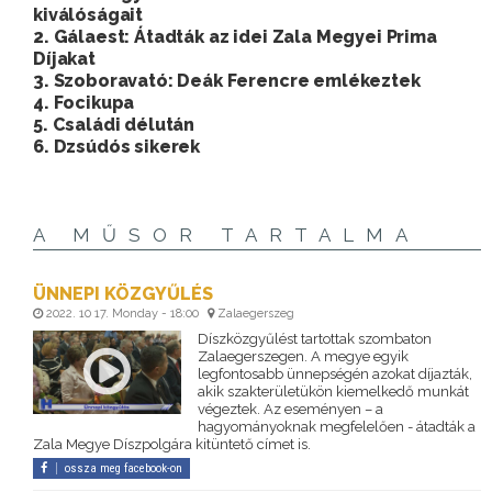
kiválóságait
2. Gálaest: Átadták az idei Zala Megyei Prima
Díjakat
3. Szoboravató: Deák Ferencre emlékeztek
4. Focikupa
5. Családi délután
6. Dzsúdós sikerek
A MŰSOR TARTALMA
ÜNNEPI KÖZGYŰLÉS
2022. 10 17. Monday - 18:00
Zalaegerszeg
Díszközgyűlést tartottak szombaton
Zalaegerszegen. A megye egyik
legfontosabb ünnepségén azokat díjazták,
akik szakterületükön kiemelkedő munkát
végeztek. Az eseményen – a
hagyományoknak megfelelően - átadták a
Zala Megye Díszpolgára kitüntető címet is.
ossza meg facebook-on