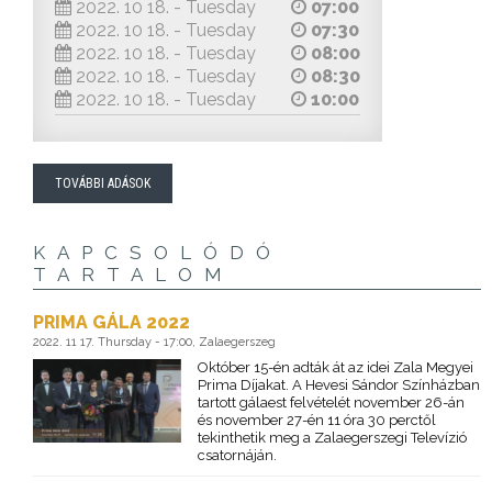
2022. 10 18. - Tuesday
07:00
2022. 10 18. - Tuesday
07:30
2022. 10 18. - Tuesday
08:00
2022. 10 18. - Tuesday
08:30
2022. 10 18. - Tuesday
10:00
TOVÁBBI ADÁSOK
KAPCSOLÓDÓ
TARTALOM
PRIMA GÁLA 2022
2022. 11 17. Thursday - 17:00, Zalaegerszeg
Október 15-én adták át az idei Zala Megyei
Prima Díjakat. A Hevesi Sándor Színházban
tartott gálaest felvételét november 26-án
és november 27-én 11 óra 30 perctől
tekinthetik meg a Zalaegerszegi Televízió
csatornáján.