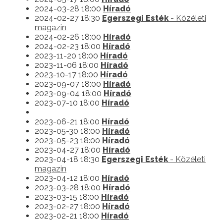
2024-03-28 18:00
Híradó
2024-02-27 18:30
Egerszegi Esték
- Közéleti
magazin
2024-02-26 18:00
Híradó
2024-02-23 18:00
Híradó
2023-11-20 18:00
Híradó
2023-11-06 18:00
Híradó
2023-10-17 18:00
Híradó
2023-09-07 18:00
Híradó
2023-09-04 18:00
Híradó
2023-07-10 18:00
Híradó
2023-06-21 18:00
Híradó
2023-05-30 18:00
Híradó
2023-05-23 18:00
Híradó
2023-04-27 18:00
Híradó
2023-04-18 18:30
Egerszegi Esték
- Közéleti
magazin
2023-04-12 18:00
Híradó
2023-03-28 18:00
Híradó
2023-03-15 18:00
Híradó
2023-02-27 18:00
Híradó
2023-02-21 18:00
Híradó