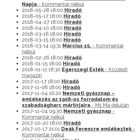
Napja
- Kommentár nélkül
2018-05-28 18:00
Híradó
2018-05-17 18:00
Híradó
2018-04-27 18:00
Híradó
2018-04-10 18:00
Híradó
2018-03-16 18:00
Híradó
2018-03-15 18:00
Híradó
2018-03-14 19:31
Március 15.
- Kommentár
nélkül
2018-02-26 18:00
Híradó
2018-01-15 18:00
Híradó
2018-01-11 18:30
Egerszegi Esték
- Közéleti
magazin
2017-11-17 18:00
Híradó
2017-11-06 18:00
Híradó
2017-11-04 16:20
Nemzeti gyásznap –
emlékezés az 1956-os forradalom és
szabadságharc mártírjaira
- M1 Ma délután
2017-11-04 09:30
Nemzeti gyásznap
-
Kommentár nélkül
2017-10-20 18:00
Híradó
2017-10-17 21:01
Deák Ferencre emlékeztek
-
Kommentár nélkül