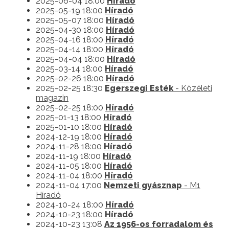
2025-06-04 18:00
Híradó
2025-05-19 18:00
Híradó
2025-05-07 18:00
Híradó
2025-04-30 18:00
Híradó
2025-04-16 18:00
Híradó
2025-04-14 18:00
Híradó
2025-04-04 18:00
Híradó
2025-03-14 18:00
Híradó
2025-02-26 18:00
Híradó
2025-02-25 18:30
Egerszegi Esték
- Közéleti
magazin
2025-02-25 18:00
Híradó
2025-01-13 18:00
Híradó
2025-01-10 18:00
Híradó
2024-12-19 18:00
Híradó
2024-11-28 18:00
Híradó
2024-11-19 18:00
Híradó
2024-11-05 18:00
Híradó
2024-11-04 18:00
Híradó
2024-11-04 17:00
Nemzeti gyásznap
- M1
Híradó
2024-10-24 18:00
Híradó
2024-10-23 18:00
Híradó
2024-10-23 13:08
Az 1956-os forradalom és