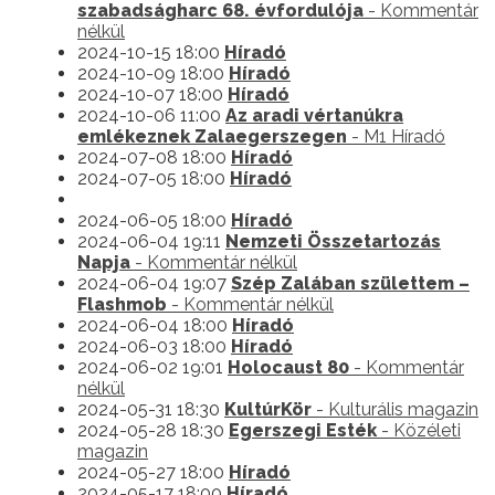
szabadságharc 68. évfordulója
- Kommentár
nélkül
2024-10-15 18:00
Híradó
2024-10-09 18:00
Híradó
2024-10-07 18:00
Híradó
2024-10-06 11:00
Az aradi vértanúkra
emlékeznek Zalaegerszegen
- M1 Híradó
2024-07-08 18:00
Híradó
2024-07-05 18:00
Híradó
2024-06-05 18:00
Híradó
2024-06-04 19:11
Nemzeti Összetartozás
Napja
- Kommentár nélkül
2024-06-04 19:07
Szép Zalában születtem –
Flashmob
- Kommentár nélkül
2024-06-04 18:00
Híradó
2024-06-03 18:00
Híradó
2024-06-02 19:01
Holocaust 80
- Kommentár
nélkül
2024-05-31 18:30
KultúrKör
- Kulturális magazin
2024-05-28 18:30
Egerszegi Esték
- Közéleti
magazin
2024-05-27 18:00
Híradó
2024-05-17 18:00
Híradó