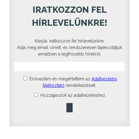
IRATKOZZON FEL
HÍRLEVELÜNKRE!
Kérjük, iratkozzon fel hírlevelünkre.
Adja meg email címét, és rendszeresen tájékoztatjuk
emailben a legfrissebb hírekről.
Elolvastam és megértettem az
Adatkezelési
tájékoztató
rendelkezéseit.
Hozzájárulok az adatkezeléshez.