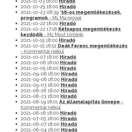
2021-11-03 18:00
Híradó
2021-10-25 18:00
Híradó
2021-10-23 08:39
’56-os megemlékezések,
programok
- M1 Ma reggel
2021-10-22 18:00
Híradó
2021-10-22 17:18
Kétnapos megemlékezés
kezdődik
- M1 Most történik
2021-10-15 18:00
Híradó
2021-10-15 16:51
Deák Ferenc megemlékezés
- Kommentár nélkül
2021-10-07 18:00
Híradó
2021-10-06 18:00
Híradó
2021-10-05 18:00
Híradó
2021-09-08 18:00
Híradó
2021-09-06 18:00
Híradó
2021-09-03 18:00
Híradó
2021-08-26 18:00
Híradó
2021-08-23 18:00
Híradó
2021-08-19 18:01
Az államalapítás ünnepe
-
Kommentár nélkül
2021-08-18 18:00
Híradó
2021-07-05 18:00
Híradó
2021-06-07 18:00
Híradó
2021-06-04 18:00
Híradó