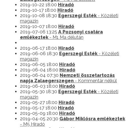
2019-10-22 18:00
Híradó
2019-10-17 18:00
Híradó
2019-10-08 18:30
Egerszegi Esték
- Közéleti
magazin
2019-10-07 18:00
Híradó
2019-07-06 13:25
A Pozsonyi csatára
emlékeztek
- M1 Ma délután
2019-06-17 18:00
Híradó
2019-06-06 18:30
Egerszegi Esték
- Közéleti
magazin
2019-06-05 18:00
Híradó
2019-06-04 18:00
Híradó
2019-06-04 07:30
Nemzeti összetartozás
napja Zalaegerszegen
- Kommentár nélkül
2019-06-03 18:00
Híradó
2019-05-30 18:30
Egerszegi Esték
- Közéleti
magazin
2019-05-27 18:00
Híradó
2019-05-17 18:00
Híradó
2019-05-09 18:00
Híradó
2019-04-05 20:30
Gábor Miklósra emlékeztek
- M5 Híradó