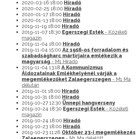
2020-03-16 18:00
Híradó
2020-02-25 18:00
Híradó
2020-01-17 18:00
Híradó
2020-01-13 18:00
Híradó
2019-11-19 18:00
Híradó
2019-11-07 18:30
Egerszegi Esték
- Közéleti
magazin
2019-11-04 18:00
Híradó
2019-11-04 15:00
Az 1956-os forradalom és
szabadságharc mártírjaira emlékezik a
magyarság
- M1 Híradó
2019-11-04 13:18
A Kommunizmus
Áldozatainak Emlékhelyénél várják a
megemlékezőket Zalaegerszegen
- M1 Ma
délután
2019-11-01 18:00
Híradó
2019-10-31 18:00
Híradó
2019-10-27 12:30
Ünnepi hangverseny
2019-10-24 18:30
Egerszegi Esték
- Közéleti
magazin
2019-10-24 18:00
Híradó
2019-10-23 18:00
Híradó
2019-10-23 11:26
Október 23-i megemlékezés
Zalaegerszegen
- M1 Ma délelőtt