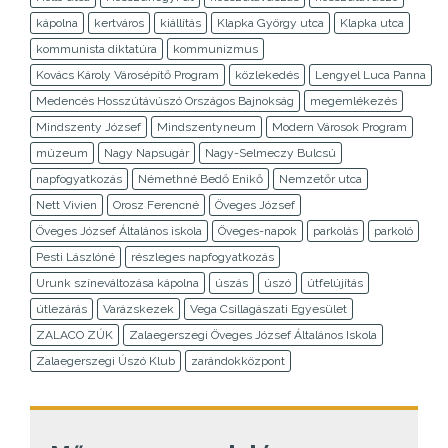
kápolna
kertváros
kiállítás
Klapka György utca
Klapka utca
kommunista diktatúra
kommunizmus
Kovács Károly Városépítő Program
közlekedés
Lengyel Luca Panna
Medencés Hosszútávúszó Országos Bajnokság
megemlékezés
Mindszenty József
Mindszentyneum
Modern Városok Program
múzeum
Nagy Napsugár
Nagy-Selmeczy Bulcsú
napfogyatkozás
Némethné Bedő Enikő
Nemzetőr utca
Nett Vivien
Orosz Ferencné
Öveges József
Öveges József Általános iskola
Öveges-napok
parkolás
parkoló
Pesti Lászlóné
részleges napfogyatkozás
Urunk színeváltozása kápolna
úszás
úszó
útfelújítás
útlezárás
Varázskezek
Vega Csillagászati Egyesület
ZALACO ZÚK
Zalaegerszegi Öveges József Általános Iskola
Zalaegerszegi Úszó Klub
zarándokközpont