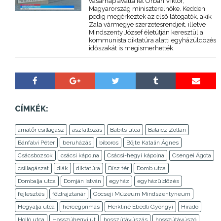
vasárnap avatta fel Orbán Viktor,
Magyarország miniszterelnöke. Kedden
pedig megérkeztek az első látogatók, akik
Zala vármegye szerzetesrendjeit, illetve
Mindszenty József életútján keresztül a
kommunista diktatúra alatti egyházüldözés
időszakát is megismerhették.
CÍMKÉK:
amatőr csillagász
aszfaltozás
Babits utca
Balaicz Zoltán
Bánfalvi Péter
beruházás
bíboros
Böjte Katalin Ágnes
Csácsbozsok
csácsi kápolna
Csácsi-hegyi kápolna
Csengei Ágota
csillagászat
diák
diktatúra
Dísz tér
Domb utca
Dombalja utca
Domján István
egyház
egyházüldözés
fejlesztés
földrajztanár
Göcseji Múzeum Mindszentyneum
Hegyalja utca
hercegprímás
Herkliné Ebedli Gyöngyi
Híradó
Holló utca
Hosszúhegyi út
hosszútávúszás
hosszútávúszó