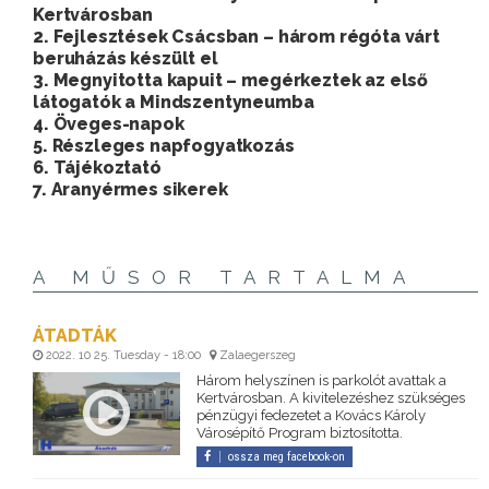
Kertvárosban
2. Fejlesztések Csácsban – három régóta várt
beruházás készült el
3. Megnyitotta kapuit – megérkeztek az első
látogatók a Mindszentyneumba
4. Öveges-napok
5. Részleges napfogyatkozás
6. Tájékoztató
7. Aranyérmes sikerek
A MŰSOR TARTALMA
ÁTADTÁK
2022. 10 25. Tuesday - 18:00
Zalaegerszeg
Három helyszínen is parkolót avattak a
Kertvárosban. A kivitelezéshez szükséges
pénzügyi fedezetet a Kovács Károly
Városépítő Program biztosította.
ossza meg facebook-on