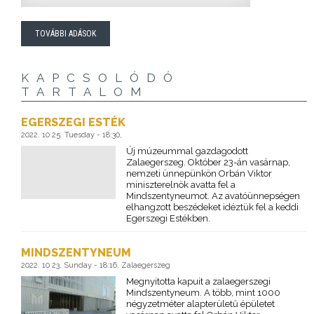
TOVÁBBI ADÁSOK
KAPCSOLÓDÓ
TARTALOM
EGERSZEGI ESTÉK
2022. 10 25. Tuesday - 18:30,
Új múzeummal gazdagodott
Zalaegerszeg. Október 23-án vasárnap,
nemzeti ünnepünkön Orbán Viktor
miniszterelnök avatta fel a
Mindszentyneumot. Az avatóünnepségen
elhangzott beszédeket idéztük fel a keddi
Egerszegi Estékben.
MINDSZENTYNEUM
2022. 10 23. Sunday - 18:16, Zalaegerszeg
Megnyitotta kapuit a zalaegerszegi
Mindszentyneum. A több, mint 1000
négyzetméter alapterületű épületet