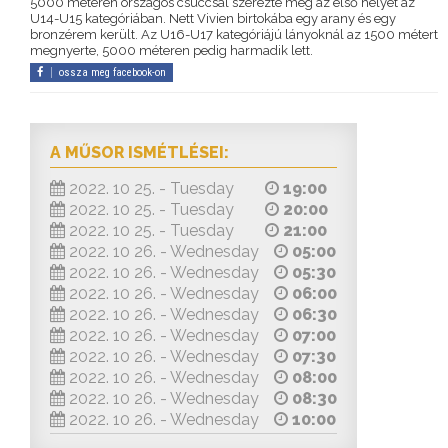
5000 méteren országos csúccsal szerezte meg az első helyet az
U14-U15 kategóriában. Nett Vivien birtokába egy arany és egy
bronzérem került. Az U16-U17 kategóriájú lányoknál az 1500 métert
megnyerte, 5000 méteren pedig harmadik lett.
ossza meg facebook-on
A MŰSOR ISMÉTLÉSEI:
2022. 10 25. - Tuesday
19:00
2022. 10 25. - Tuesday
20:00
2022. 10 25. - Tuesday
21:00
2022. 10 26. - Wednesday
05:00
2022. 10 26. - Wednesday
05:30
2022. 10 26. - Wednesday
06:00
2022. 10 26. - Wednesday
06:30
2022. 10 26. - Wednesday
07:00
2022. 10 26. - Wednesday
07:30
2022. 10 26. - Wednesday
08:00
2022. 10 26. - Wednesday
08:30
2022. 10 26. - Wednesday
10:00