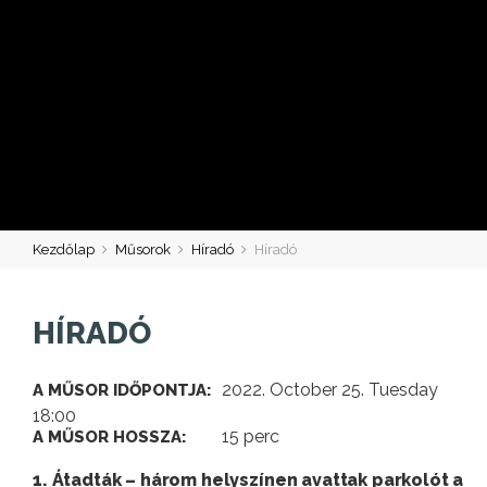
Kezdőlap
Műsorok
Híradó
Híradó
HÍRADÓ
2022. October 25. Tuesday
A MŰSOR IDŐPONTJA:
18:00
15 perc
A MŰSOR HOSSZA:
1. Átadták – három helyszínen avattak parkolót a