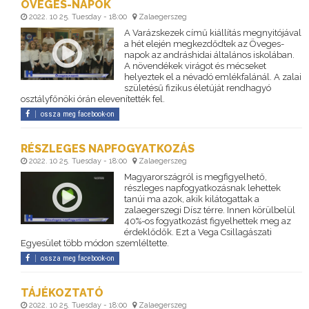
ÖVEGES-NAPOK
2022. 10 25. Tuesday - 18:00
Zalaegerszeg
A Varázskezek című kiállítás megnyitójával
a hét elején megkezdődtek az Öveges-
napok az andráshidai általános iskolában.
A növendékek virágot és mécseket
helyeztek el a névadó emlékfalánál. A zalai
születésű fizikus életúját rendhagyó
osztályfőnöki órán elevenítették fel.
ossza meg facebook-on
RÉSZLEGES NAPFOGYATKOZÁS
2022. 10 25. Tuesday - 18:00
Zalaegerszeg
Magyarországról is megfigyelhető,
részleges napfogyatkozásnak lehettek
tanúi ma azok, akik kilátogattak a
zalaegerszegi Dísz térre. Innen körülbelül
40%-os fogyatkozást figyelhettek meg az
érdeklődők. Ezt a Vega Csillagászati
Egyesület több módon szemléltette.
ossza meg facebook-on
TÁJÉKOZTATÓ
2022. 10 25. Tuesday - 18:00
Zalaegerszeg