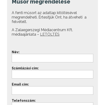
Műsor megrendelése
A fenti műsort az adatlap kitöltésével
megrendelheti. Értesítjük Önt, ha átveheti a
felvételt.
A Zalaegerszegi Médiacentrum Kft.
médiaajánlata –
LETÖLTÉS
Név:
Számlázási cím:
Email cím:
Telefonszám: