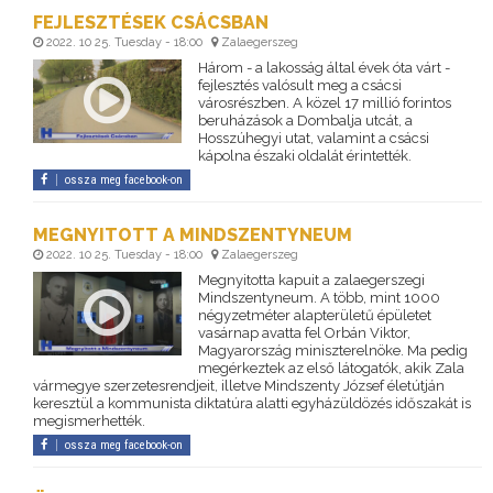
FEJLESZTÉSEK CSÁCSBAN
2022. 10 25. Tuesday - 18:00
Zalaegerszeg
Három - a lakosság által évek óta várt -
fejlesztés valósult meg a csácsi
városrészben. A közel 17 millió forintos
beruházások a Dombalja utcát, a
Hosszúhegyi utat, valamint a csácsi
kápolna északi oldalát érintették.
ossza meg facebook-on
MEGNYITOTT A MINDSZENTYNEUM
2022. 10 25. Tuesday - 18:00
Zalaegerszeg
Megnyitotta kapuit a zalaegerszegi
Mindszentyneum. A több, mint 1000
négyzetméter alapterületű épületet
vasárnap avatta fel Orbán Viktor,
Magyarország miniszterelnöke. Ma pedig
megérkeztek az első látogatók, akik Zala
vármegye szerzetesrendjeit, illetve Mindszenty József életútján
keresztül a kommunista diktatúra alatti egyházüldözés időszakát is
megismerhették.
ossza meg facebook-on