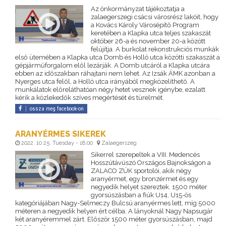
Az önkormányzat tájékoztatja a
zalaegerszegi csácsi városrész lakóit, hogy
a Kovács Károly Városépítő Program
keretében a Klapka utca teljes szakaszát
október 26-a és november 20-a között
felújítja. A burkolat rekonstrukciós munkák
első ütemében a Klapka utca Domb és Holló utca közötti szakaszát a
gépjárműforgalom elől lezárják. A Domb utcáról a Klapka utcára
ebben az időszakban ráhajtani nem lehet. Az Izsák ÁMK azonban a
Nyerges utca felől, a Holló utca irányából megközelíthető. A
munkálatok előreláthatóan négy hetet vesznek igénybe, ezalatt
kérik a közlekedők szíves megértését és türelmét.
ossza meg facebook-on
ARANYÉRMES SIKEREK
2022. 10 25. Tuesday - 18:00
Zalaegerszeg
Sikerrel szerepeltek a VIII. Medencés
Hosszútávúszó Országos Bajnokságon a
ZALACO ZÚK sportolói, akik négy
aranyérmet, egy bronzérmet és egy
negyedik helyet szereztek. 1500 méter
gyorsúszásban a fiúk U14, U15-ös
kategóriájában Nagy-Selmeczy Bulcsú aranyérmes lett, míg 5000
méteren a negyedik helyen ért célba. A lányoknál Nagy Napsugár
két aranyéremmel zárt. Először 1500 méter gyorsúszásban, majd