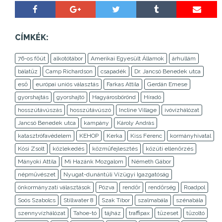
CÍMKÉK:
76-os főút
alkotótábor
Amerikai Egyesült Államok
árhullám
bálatűz
Camp Richardson
csapadék
Dr. Jancsó Benedek utca
eső
európai uniós választás
Farkas Attila
Gerdán Emese
gyorshajtás
gyorshajtó
Hagyárosbörönd
Híradó
hosszútávúszás
hosszútávúszó
Incline Village
ivóvízhálózat
Jancsó Benedek utca
kampány
Károly András
katasztrófavédelem
KEHOP
Kerka
Kiss Ferenc
kormányhivatal
Kósi Zsolt
közlekedés
közműfejlesztés
közúti ellenőrzés
Mányoki Attila
Mi Hazánk Mozgalom
Németh Gábor
népművészet
Nyugat-dunántúli Vízügyi Igazgatóság
önkormányzati választások
Pózva
rendőr
rendőrség
Roadpol
Soós Szabolcs
Stillwater 8
Szak Tibor
szalmabála
szénabála
szennyvízhálózat
Tahoe-tó
tájház
traffipax
tűzeset
tűzoltó