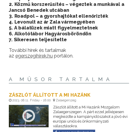
2. Közmű korszerűsítés – végeztek a munkával a
Jancsó Benedek utcában
3. Roadpol – a gyorshajtókat ellenőrizték
4. Levonult az ár Zala vármegyében
5. A bálatüzek miatt figyelmeztetnek
6. Alkotótábor Hagyárosböröndön
7. Sikeresen teljesítette
További hírek és tartalmak
az
egerszegihirek.hu
portálon.
A MŰSOR TARTALMA
ZÁSZLÓT ÁLLÍTOTT A MI HAZÁNK
2023. 08 11. Friday - 18:00
Zalaegerszeg
Zászlót állított a Mi Hazánk Mozgalom
Zalaegerszegen. A párt ezzel jelképesen
megkezdte a kampányidőszakot a jövő évi
európai uniós és önkormányzati
választásokra.