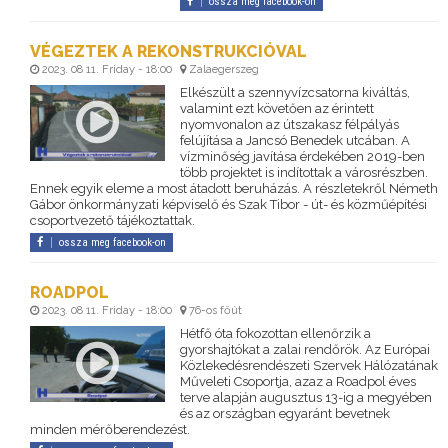
ossza meg facebook-on
VÉGEZTEK A REKONSTRUKCIÓVAL
2023. 08 11. Friday - 18:00
Zalaegerszeg
Elkészült a szennyvízcsatorna kiváltás,
valamint ezt követően az érintett
nyomvonalon az útszakasz félpályás
felújítása a Jancsó Benedek utcában. A
vízminőség javítása érdekében 2019-ben
több projektet is indítottak a városrészben.
Ennek egyik eleme a most átadott beruházás. A részletekről Németh
Gábor önkormányzati képviselő és Szak Tibor - út- és közműépítési
csoportvezető tájékoztattak.
ossza meg facebook-on
ROADPOL
2023. 08 11. Friday - 18:00
76-os főút
Hétfő óta fokozottan ellenőrzik a
gyorshajtókat a zalai rendőrök. Az Európai
Közlekedésrendészeti Szervek Hálózatának
Műveleti Csoportja, azaz a Roadpol éves
terve alapján augusztus 13-ig a megyében
és az országban egyaránt bevetnek
minden mérőberendezést.