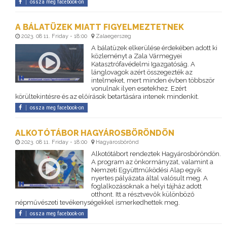
ossza meg facebook-on
A BÁLATÜZEK MIATT FIGYELMEZTETNEK
2023. 08 11. Friday - 18:00
Zalaegerszeg
A bálatüzek elkerülése érdekében adott ki
közleményt a Zala Vármegyei
Katasztrófavédelmi Igazgatóság. A
lánglovagok azért összegezték az
intelmeket, mert minden évben többször
vonulnak ilyen esetekhez. Ezért
körültekintésre és az előírások betartására intenek mindenkit.
ossza meg facebook-on
ALKOTÓTÁBOR HAGYÁROSBÖRÖNDÖN
2023. 08 11. Friday - 18:00
Hagyárosbörönd
Alkotótábort rendeztek Hagyárosböröndön.
A program az önkormányzat, valamint a
Nemzeti Együttműködési Alap egyik
nyertes pályázata által valósult meg. A
foglalkozásoknak a helyi tájház adott
otthont. Itt a résztvevők különböző
népművészeti tevékenységekkel ismerkedhettek meg.
ossza meg facebook-on