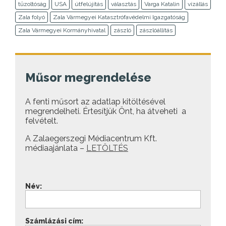
tűzoltóság
USA
útfelújítás
választás
Varga Katalin
vízállás
Zala folyó
Zala Vármegyei Katasztrófavédelmi Igazgatóság
Zala Vármegyei Kormányhivatal
zászló
zászlóállítás
Műsor megrendelése
A fenti műsort az adatlap kitöltésével
megrendelheti. Értesítjük Önt, ha átveheti a
felvételt.
A Zalaegerszegi Médiacentrum Kft.
médiaajánlata –
LETÖLTÉS
Név:
Számlázási cím: