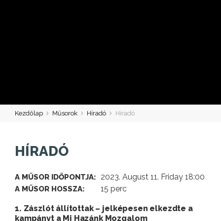
Kezdőlap
Műsorok
Híradó
Híradó
HÍRADÓ
2023. August 11. Friday 18:00
A MŰSOR IDŐPONTJA:
15 perc
A MŰSOR HOSSZA:
1. Zászlót állítottak – jelképesen elkezdte a
kampányt a Mi Hazánk Mozgalom