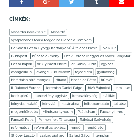
CÍMKÉK:
alsóerdei kerékpárút
Alsóerdő
apátplébános Mária Magdolna Plébánia Templom
Belvárosi Dózsa György Kéttanyelvű Általános Iskola
bicikliút
Budapest
bűncselekmény
Deák Ferenc Megyei és Városi Könyvtár
Dózsa napok
dr. Gyimesi Endre
dr. Jánky Judit
egyház
evangélikus
evangélikus lelkész
fejedelem
gyilkosság
Határtalan térélmények
Híradó
Hodánics Péter
húsvét
II. Rákóczi Ferenc
Jeremiah Daniel Paige
Jövő Bajnokai
katolikus
kerékpárút
keresztény egyház
kereszténység
kiállítás
könyvbemutató
könyvtár
kosárlabda
kötetbemutató
lelkész
megemlékezés
Mindszentyneum
Paál István
Pácsonyi Imre
Pánczél Petra
Pannon Írók Társasága
Rákóczi Szövetség
református
református lelkész
rendőr
rendőrség
Stróber László
szabadságharc
Szilasi Gábor
templom