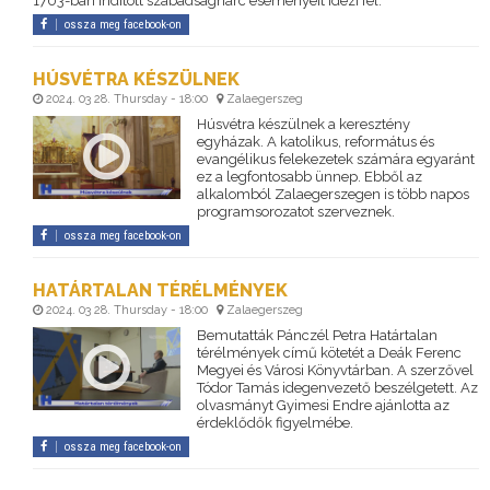
1703-ban indított szabadságharc eseményeit idézi fel.
ossza meg facebook-on
HÚSVÉTRA KÉSZÜLNEK
2024. 03 28. Thursday - 18:00
Zalaegerszeg
Húsvétra készülnek a keresztény
egyházak. A katolikus, református és
evangélikus felekezetek számára egyaránt
ez a legfontosabb ünnep. Ebből az
alkalomból Zalaegerszegen is több napos
programsorozatot szerveznek.
ossza meg facebook-on
HATÁRTALAN TÉRÉLMÉNYEK
2024. 03 28. Thursday - 18:00
Zalaegerszeg
Bemutatták Pánczél Petra Határtalan
térélmények című kötetét a Deák Ferenc
Megyei és Városi Könyvtárban. A szerzővel
Tódor Tamás idegenvezető beszélgetett. Az
olvasmányt Gyimesi Endre ajánlotta az
érdeklődők figyelmébe.
ossza meg facebook-on