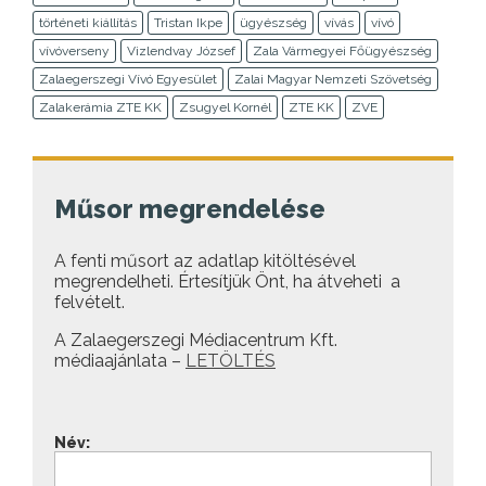
történeti kiállítás
Tristan Ikpe
ügyészség
vívás
vívó
vívóverseny
Vizlendvay József
Zala Vármegyei Főügyészség
Zalaegerszegi Vívó Egyesület
Zalai Magyar Nemzeti Szövetség
Zalakerámia ZTE KK
Zsugyel Kornél
ZTE KK
ZVE
Műsor megrendelése
A fenti műsort az adatlap kitöltésével
megrendelheti. Értesítjük Önt, ha átveheti a
felvételt.
A Zalaegerszegi Médiacentrum Kft.
médiaajánlata –
LETÖLTÉS
Név: