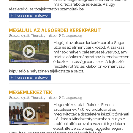
majd feldarabolta és elásta. Az ügy
részleteiről sajtótájékoztatón számoltak be.
ossza meg facebook-on
MEGÚJUL AZ ALSÓERDEI KERÉKPÁRÚT
2024. 03 28. Thursday - 18:00
Zalaegerszeg
Megújul az alsóerdei kerékpárút a Sugár
utca és az élménypark között. A szakasz
már sok helyen balesetveszélyes volt, ami
miatt az önkormányzathoz is rendszeresen
érkeztek lakossági panaszok. A fejlesztés
részleteiről Szilasi Gábor önkormányzati
képviselő a helyszínen tájékoztatta a sajtót.
ossza meg facebook-on
MEGEMLÉKEZTEK
2024. 03 28. Thursday - 18:00
Zalaegerszeg
Megemlékeztek II. Rákóczi Ferenc
születésének 348. évfordulójáról és
megnyitották a tiszteletére készült történeti
kiállítást a Mindszentyneumban. A nyolc
tablóból álló sorozat a vezérlő fejedelem
életét, illetve az ország függetlenségért