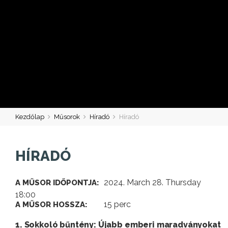
Kezdőlap
Műsorok
Híradó
Híradó
HÍRADÓ
2024. March 28. Thursday
A MŰSOR IDŐPONTJA:
18:00
15 perc
A MŰSOR HOSSZA:
1. Sokkoló bűntény: Újabb emberi maradványokat