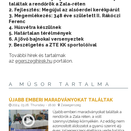
találtak a rendőrök a Zala-réten
2. Fejlesztés: Megújul az alsóerdei kerékpárút
3. Megemlékezés: 348 éve született II. Rákóczi
Ferenc
4. Húsvétra készülnek
5. Határtalan térélmények
6. A jövő bajnokai versenyeztek
7. Beszélgetés a ZTE KK sportolóival
További hírek és tartalmak
az
egerszegihirek.hu
portálon.
A MŰSOR TARTALMA
ÚJABB EMBERI MARADVÁNYOKAT TALÁLTAK
2024. 03 28. Thursday - 18:00
Zalaegerszeg
Újabb emberi maradványokat találtak a
rendőrök a Zala réten, a volt
szennyvíztelep környékén. Az eddig nem
azonosított áldozatot a gyanú szerint 49
éves zalaegerszegi élettársa verte halálra,