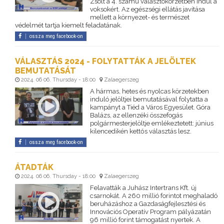
Zsolt a 4. számú választókörzetben indul a
voksokért. Az egészségi ellátás javítása
mellett a környezet- és természet
védelmét tartja kiemelt feladatának.
ossza meg facebook-on
VÁLASZTÁS 2024 - FOLYTATTÁK A JELÖLTEK
BEMUTATÁSÁT
2024. 06 06. Thursday - 18:00
Zalaegerszeg
A hármas, hetes és nyolcas körzetekben
induló jelöltjei bemutatásával folytatta a
kampányt a Tiéd a Város Egyesület. Góra
Balázs, az ellenzéki összefogás
polgármesterjelöltje emlékeztetett: június
kilencedikén kettős választás lesz.
ossza meg facebook-on
ÁTADTÁK
2024. 06 06. Thursday - 18:00
Zalaegerszeg
Felavatták a Juhász Intertrans Kft. új
csarnokát. A 260 millió forintot meghaladó
beruházáshoz a Gazdaságfejlesztési és
Innovációs Operatív Program pályázatán
96 millió forint támogatást nyertek. A