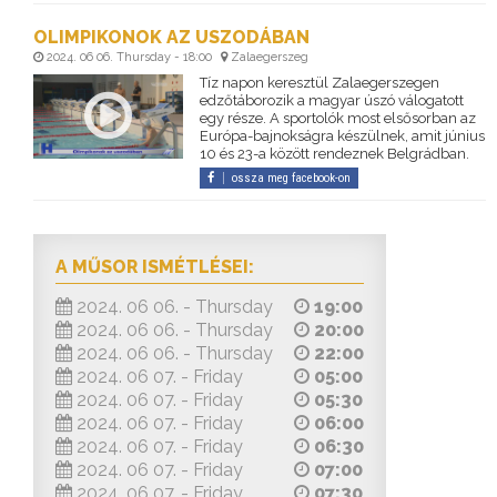
OLIMPIKONOK AZ USZODÁBAN
2024. 06 06. Thursday - 18:00
Zalaegerszeg
Tíz napon keresztül Zalaegerszegen
edzőtáborozik a magyar úszó válogatott
egy része. A sportolók most elsősorban az
Európa-bajnokságra készülnek, amit június
10 és 23-a között rendeznek Belgrádban.
ossza meg facebook-on
A MŰSOR ISMÉTLÉSEI:
2024. 06 06. - Thursday
19:00
2024. 06 06. - Thursday
20:00
2024. 06 06. - Thursday
22:00
2024. 06 07. - Friday
05:00
2024. 06 07. - Friday
05:30
2024. 06 07. - Friday
06:00
2024. 06 07. - Friday
06:30
2024. 06 07. - Friday
07:00
2024. 06 07. - Friday
07:30