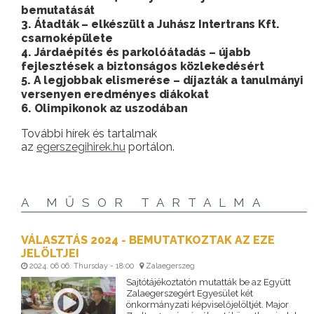
bemutatását
3. Átadták – elkészült a Juhász Intertrans Kft.
csarnoképülete
4. Járdaépítés és parkolóátadás – újabb
fejlesztések a biztonságos közlekedésért
5. A legjobbak elismerése – díjazták a tanulmányi
versenyen eredményes diákokat
6. Olimpikonok az uszodában
További hírek és tartalmak
az
egerszegihirek.hu
portálon.
A MŰSOR TARTALMA
VÁLASZTÁS 2024 - BEMUTATKOZTAK AZ EZE
JELÖLTJEI
2024. 06 06. Thursday - 18:00
Zalaegerszeg
Sajtótájékoztatón mutatták be az Együtt
Zalaegerszegért Egyesület két
önkormányzati képviselőjelöltjét. Major