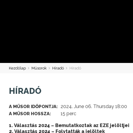
Kezdőlap
Műsorok
Híradó
Híradó
HÍRADÓ
2024. June 06. Thursday 18:00
A MŰSOR IDŐPONTJA:
15 perc
A MŰSOR HOSSZA:
1. Választás 2024 – Bemutatkoztak az EZE jelöltjei
2. Választás 2024 – Folytatták a jelöltek