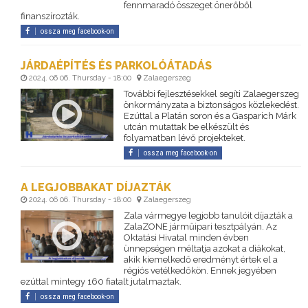
fennmaradó összeget önerőből
finanszírozták.
ossza meg facebook-on
JÁRDAÉPÍTÉS ÉS PARKOLÓÁTADÁS
2024. 06 06. Thursday - 18:00
Zalaegerszeg
További fejlesztésekkel segíti Zalaegerszeg
önkormányzata a biztonságos közlekedést.
Ezúttal a Platán soron és a Gasparich Márk
utcán mutattak be elkészült és
folyamatban lévő projekteket.
ossza meg facebook-on
A LEGJOBBAKAT DÍJAZTÁK
2024. 06 06. Thursday - 18:00
Zalaegerszeg
Zala vármegye legjobb tanulóit díjazták a
ZalaZONE járműipari tesztpályán. Az
Oktatási Hivatal minden évben
ünnepségen méltatja azokat a diákokat,
akik kiemelkedő eredményt értek el a
régiós vetélkedőkön. Ennek jegyében
ezúttal mintegy 160 fiatalt jutalmaztak.
ossza meg facebook-on