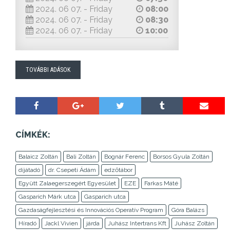
2024. 06 07. - Friday
08:00
2024. 06 07. - Friday
08:30
2024. 06 07. - Friday
10:00
TOVÁBBI ADÁSOK
CÍMKÉK:
Balaicz Zoltán
Bali Zoltán
Bognár Ferenc
Borsos Gyula Zoltán
díjátadó
dr. Csepeti Ádám
edzőtábor
Együtt Zalaegerszegért Egyesület
EZE
Farkas Máté
Gasparich Márk utca
Gasparich utca
Gazdaságfejlesztési és Innovációs Operatív Program
Góra Balázs
Híradó
Jackl Vivien
járda
Juhász Intertrans Kft
Juhász Zoltán