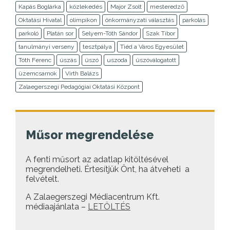
Kapás Boglárka
közlekedés
Major Zsolt
mesteredző
Oktatási Hivatal
olimpikon
önkormányzati választás
parkolás
parkoló
Platán sor
Selyem-Tóth Sándor
Szak Tibor
tanulmányi verseny
tesztpálya
Tiéd a Város Egyesület
Tóth Ferenc
úszás
úszó
uszoda
úszóválogatott
üzemcsarnok
Virth Balázs
Zalaegerszegi Pedagógiai Oktatási Központ
Műsor megrendelése
A fenti műsort az adatlap kitöltésével
megrendelheti. Értesítjük Önt, ha átveheti a
felvételt.
A Zalaegerszegi Médiacentrum Kft.
médiaajánlata –
LETÖLTÉS