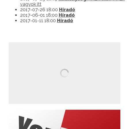
vagyok itt
2017-07-26 18:00
Híradó
2017-06-01 18:00
Híradó
2017-01-11 18:00
Híradó