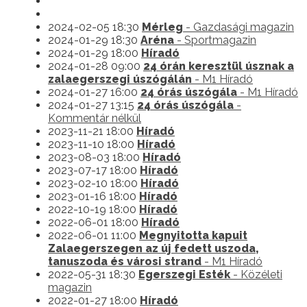
2024-02-05 18:30
Mérleg
- Gazdasági magazin
2024-01-29 18:30
Aréna
- Sportmagazin
2024-01-29 18:00
Híradó
2024-01-28 09:00
24 órán keresztül úsznak a
zalaegerszegi úszógálán
- M1 Híradó
2024-01-27 16:00
24 órás úszógála
- M1 Híradó
2024-01-27 13:15
24 órás úszógála
-
Kommentár nélkül
2023-11-21 18:00
Híradó
2023-11-10 18:00
Híradó
2023-08-03 18:00
Híradó
2023-07-17 18:00
Híradó
2023-02-10 18:00
Híradó
2023-01-16 18:00
Híradó
2022-10-19 18:00
Híradó
2022-06-01 18:00
Híradó
2022-06-01 11:00
Megnyitotta kapuit
Zalaegerszegen az új fedett uszoda,
tanuszoda és városi strand
- M1 Híradó
2022-05-31 18:30
Egerszegi Esték
- Közéleti
magazin
2022-01-27 18:00
Híradó