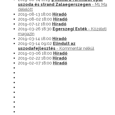
uszoda és strand Zalaegerszegen
- M1 Ma
délelőtt
2019-08-13 18:00
Híradó
2019-08-02 18:00
Híradó
2019-07-12 18:00
Híradó
2019-03-26 18:30
Egerszegi Esték
- Közéleti
magazin
2019-03-14 18:00
Híradó
2019-03-14 09:02
Elindult az
uszodafejlesztés
- Kommentár nélkül
2019-03-06 18:00
Híradó
2019-02-22 18:00
Híradó
2019-02-07 18:00
Híradó