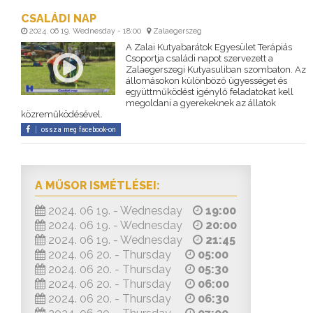
CSALÁDI NAP
2024. 06 19. Wednesday - 18:00
Zalaegerszeg
A Zalai Kutyabarátok Egyesület Terápiás
Csoportja családi napot szervezett a
Zalaegerszegi Kutyasuliban szombaton. Az
állomásokon különböző ügyességet és
együttműködést igénylő feladatokat kell
megoldani a gyerekeknek az állatok
közreműködésével.
ossza meg facebook-on
A MŰSOR ISMÉTLÉSEI:
2024. 06 19. - Wednesday
19:00
2024. 06 19. - Wednesday
20:00
2024. 06 19. - Wednesday
21:45
2024. 06 20. - Thursday
05:00
2024. 06 20. - Thursday
05:30
2024. 06 20. - Thursday
06:00
2024. 06 20. - Thursday
06:30