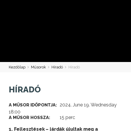
Kezdőlap
Műsorok
Híradó
Híradó
HÍRADÓ
2024. June 19. Wednesday
A MŰSOR IDŐPONTJA:
18:00
15 perc
A MŰSOR HOSSZA:
1. Fejlesztések – járdák újultak meg a