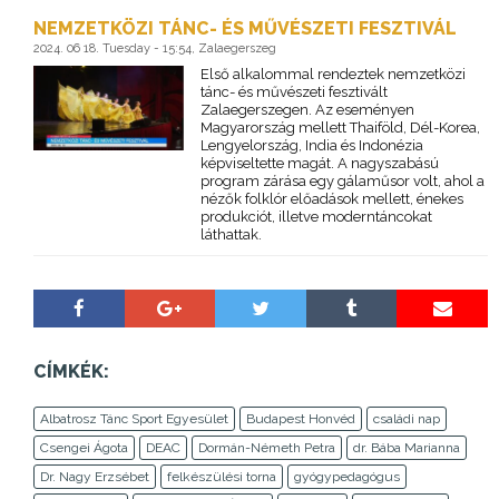
NEMZETKÖZI TÁNC- ÉS MŰVÉSZETI FESZTIVÁL
2024. 06 18. Tuesday - 15:54, Zalaegerszeg
Első alkalommal rendeztek nemzetközi
tánc- és művészeti fesztivált
Zalaegerszegen. Az eseményen
Magyarország mellett Thaiföld, Dél-Korea,
Lengyelország, India és Indonézia
képviseltette magát. A nagyszabású
program zárása egy gálaműsor volt, ahol a
nézők folklór előadások mellett, énekes
produkciót, illetve moderntáncokat
láthattak.
CÍMKÉK:
Albatrosz Tánc Sport Egyesület
Budapest Honvéd
családi nap
Csengei Ágota
DEAC
Dormán-Németh Petra
dr. Bába Marianna
Dr. Nagy Erzsébet
felkészülési torna
gyógypedagógus