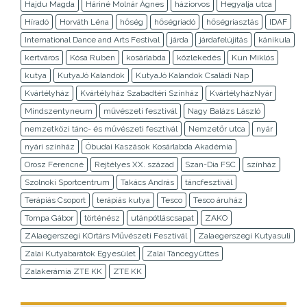
Hajdu Magda
Háriné Molnár Ágnes
háziorvos
Hegyalja utca
Híradó
Horváth Léna
hőség
hőségriadó
hőségriasztás
IDAF
International Dance and Arts Festival
járda
járdafelújítás
kánikula
kertváros
Kósa Ruben
kosárlabda
közlekedés
Kun Miklós
kutya
KutyaJó Kalandok
KutyaJó Kalandok Családi Nap
Kvártélyház
Kvártélyház Szabadtéri Színház
KvártélyházNyár
Mindszentyneum
művészeti fesztivál
Nagy Balázs László
nemzetközi tánc- és művészeti fesztivál
Nemzetőr utca
nyár
nyári színház
Óbudai Kaszások Kosárlabda Akadémia
Orosz Ferencné
Rejtélyes XX. század
Szan-Dia FSC
színház
Szolnoki Sportcentrum
Takács András
táncfesztivál
Terápiás Csoport
terápiás kutya
Tesco
Tesco áruház
Tompa Gábor
történész
utánpótláscsapat
ZAKO
ZAlaegerszegi KOrtárs Művészeti Fesztivál
Zalaegerszegi Kutyasuli
Zalai Kutyabarátok Egyesület
Zalai Táncegyüttes
Zalakerámia ZTE KK
ZTE KK