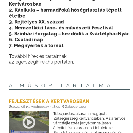
Kertvárosban
2. Kánikula – harmadfokú hőségriasztás lépett
életbe
3. Rejtélyes XX. század
4. Nemzetközi tánc- és művészeti fesztivál
5. Színházi forgatag – kezdődik a KvártélyházNyár.
6. Családi nap
7. Megnyerték a tornát
További hírek és tartalmak
az
egerszegihirek.hu
portálon.
A MŰSOR TARTALMA
FEJLESZTÉSEK A KERTVÁROSBAN
2024. 06 19. Wednesday - 18:00
Zalaegerszeg
Több járdaszakasz is megújult
Zalaegerszeg kertvárosában. Az arányos
városfejlesztés jegyében teljesen
átépítették a károsodott felületeket.
Emellett elvégezték a talajrendezést és