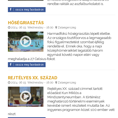
rendbe rakták az aszfalburkolatot is.
ossza meg facebook-on
HŐSÉGRIASZTÁS
2024. 06 19. Wednesday - 18:00
Zalaegerszeg
Harmadfokú hőségriasztás lépett életbe.
Az országos tisztifőorvos a legmagasabb
fokú figyelmeztetést szombat éjfélig
rendelte el. Ennek oka, hogy a napi
középhőmérséklet legalább három
egymást követő napon eléri vagy
meghaladja a 27 Celsius-fokot.
ossza meg facebook-on
REJTÉLYES XX. SZÁZAD
2024. 06 19. Wednesday - 18:00
Zalaegerszeg
Rejtélyes XX. század címmel tartott
előadást Kun Miklós a
Mindszentyneumban. A történész
meghatározó történelmi események
kevésbé ismert részleteit mutatta be. Az
ingyenes programon közel 100 ember vett
részt.