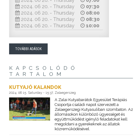
2024. 06 20. - Thursday
07:00
2024. 06 20. - Thursday
07:30
2024. 06 20. - Thursday
08:00
2024. 06 20. - Thursday
08:30
2024. 06 20. - Thursday
10:00
TOVÁBBI ADÁSOK
KAPCSOLÓDÓ
TARTALOM
KUTYAJÓ KALANDOK
2024. 06 15. Saturday - 15:37, Zalaegerszeg
A Zalai Kutyabarátok Egyesület Terápiás
Csoportja családi napot szervezett a
Zalaegerszegi Kutyasuliban szombaton. Az
állomásokon különböző ügyességet és
együttműködést igénylő feladatokat kell
megoldani a gyerekeknek az állatok
közreműködésével.