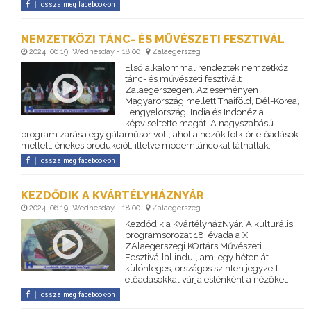
ossza meg facebook-on
NEMZETKÖZI TÁNC- ÉS MŰVÉSZETI FESZTIVÁL
2024. 06 19. Wednesday - 18:00
Zalaegerszeg
Első alkalommal rendeztek nemzetközi
tánc- és művészeti fesztivált
Zalaegerszegen. Az eseményen
Magyarország mellett Thaiföld, Dél-Korea,
Lengyelország, India és Indonézia
képviseltette magát. A nagyszabású
program zárása egy gálaműsor volt, ahol a nézők folklór előadások
mellett, énekes produkciót, illetve moderntáncokat láthattak.
ossza meg facebook-on
KEZDŐDIK A KVÁRTÉLYHÁZNYÁR
2024. 06 19. Wednesday - 18:00
Zalaegerszeg
Kezdődik a KvártélyházNyár. A kulturális
programsorozat 18. évada a XI.
ZAlaegerszegi KOrtárs Művészeti
Fesztivállal indul, ami egy héten át
különleges, országos szinten jegyzett
előadásokkal várja esténként a nézőket.
ossza meg facebook-on