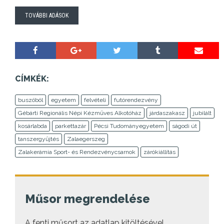
TOVÁBBI ADÁSOK
CÍMKÉK:
buszöböl
egyetem
felvételi
futórendezvény
Gébárti Regionális Népi Kézműves Alkotóház
járdaszakasz
jubilált
kosárlabda
parkettazár
Pécsi Tudományegyetem
ságodi út
tanszergyűjtés
Zalaegerszeg
Zalakerámia Sport- és Rendezvénycsarnok
zárókiállítás
Műsor megrendelése
A fenti műsort az adatlap kitöltésével