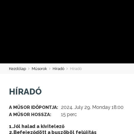
Kezdőlap
Műsorok
Híradó
Híradó
HÍRADÓ
2024. July 29. Monday 18:00
A MŰSOR IDŐPONTJA:
15 perc
A MŰSOR HOSSZA:
1.Jól halad a kivitelező
2.Befejeződött a buszöböl felújítás