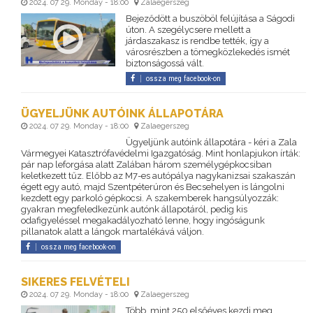
2024. 07 29. Monday - 18:00
Zalaegerszeg
Bejeződött a buszöböl felújítása a Ságodi
úton. A szegélycsere mellett a
járdaszakasz is rendbe tették, így a
városrészben a tömegközlekedés ismét
biztonságossá vált.
ossza meg facebook-on
ÜGYELJÜNK AUTÓINK ÁLLAPOTÁRA
2024. 07 29. Monday - 18:00
Zalaegerszeg
Ügyeljünk autóink állapotára - kéri a Zala
Vármegyei Katasztrófavédelmi Igazgatóság. Mint honlapjukon írták:
pár nap leforgása alatt Zalában három személygépkocsiban
keletkezett tűz. Előbb az M7-es autópálya nagykanizsai szakaszán
égett egy autó, majd Szentpéterúron és Becsehelyen is lángolni
kezdett egy parkoló gépkocsi. A szakemberek hangsúlyozzák:
gyakran megfeledkezünk autónk állapotáról, pedig kis
odafigyeléssel megakadályozható lenne, hogy ingóságunk
pillanatok alatt a lángok martalékává váljon.
ossza meg facebook-on
SIKERES FELVÉTELI
2024. 07 29. Monday - 18:00
Zalaegerszeg
Több, mint 250 elsőéves kezdi meg