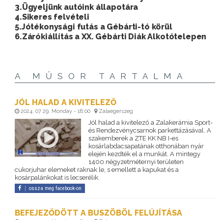
3.Ügyeljünk autóink állapotára
4.Sikeres felvételi
5.Jótékonysági futás a Gébárti-tó körül
6.Zárókiállítás a XX. Gébárti Diák Alkotótelepen
A MŰSOR TARTALMA
JÓL HALAD A KIVITELEZŐ
2024. 07 29. Monday - 18:00
Zalaegerszeg
Jól halad a kivitelező a Zalakerámia Sport-
és Rendezvénycsarnok parkettázásával. A
szakemberek a ZTE KK NB I-es
kosárlabdacsapatának otthonában nyár
elején kezdték el a munkát. A mintegy
1400 négyzetméternyi területen
cukorjuhar elemeket raknak le, s emellett a kapukat és a
kosárpalánkokat is lecserélik.
ossza meg facebook-on
BEFEJEZŐDÖTT A BUSZÖBÖL FELÚJÍTÁSA