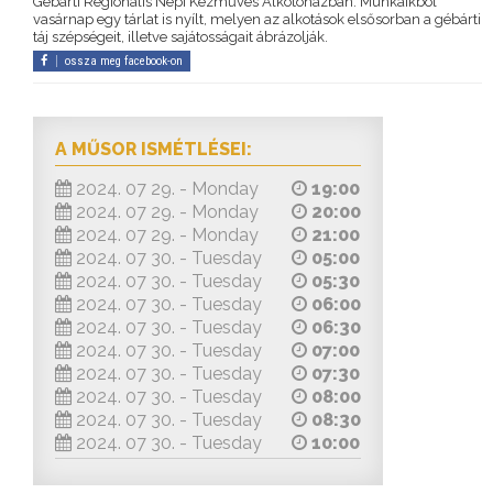
Gébárti Regionális Népi Kézműves Alkotóházban. Munkáikból
vasárnap egy tárlat is nyílt, melyen az alkotások elsősorban a gébárti
táj szépségeit, illetve sajátosságait ábrázolják.
ossza meg facebook-on
A MŰSOR ISMÉTLÉSEI:
2024. 07 29. - Monday
19:00
2024. 07 29. - Monday
20:00
2024. 07 29. - Monday
21:00
2024. 07 30. - Tuesday
05:00
2024. 07 30. - Tuesday
05:30
2024. 07 30. - Tuesday
06:00
2024. 07 30. - Tuesday
06:30
2024. 07 30. - Tuesday
07:00
2024. 07 30. - Tuesday
07:30
2024. 07 30. - Tuesday
08:00
2024. 07 30. - Tuesday
08:30
2024. 07 30. - Tuesday
10:00