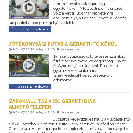
tanulmányait a zalaegerszegi
egyetemeken. A felvételi idén is sikeres
volt; a Pécsi Tudományegyetemre
csaknem 150, a Pannon Egyetem képzési
központjába pedig 111 gólyát vettek fel.
ossza meg facebook-on
JÓTÉKONYSÁGI FUTÁS A GÉBÁRTI-TÓ KÖRÜL
2024. 07 29. Monday - 18:00
Zalaegerszeg
Tanszergyűjtéssel kötötte össze szombati
futórendezvényét a Zalaegerszegi Család-
és Gyermekjóléti Központ. Rászoruló
gyermekek kapják majd
tanévkezdésükhöz az összegyűlt
adományt.
ossza meg facebook-on
ZÁRÓKIÁLLÍTÁS A XX. GÉBÁRTI DIÁK
ALKOTÓTELEPEN
2024. 07 29. Monday - 18:00
Zalaegerszeg
Jubilált a két évtizedes múltra visszatekintő
diák alkotótábor Gébárton. Ezúttal - egy héten át - a pécsi Művészeti
Gimnázium 21 tanulója igyekezett fejleszteni művészi képességeit a